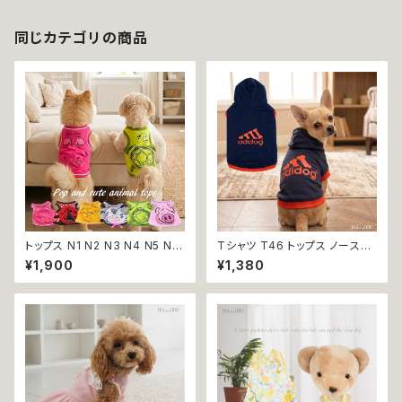
ト 服 犬の服 桜 花 リボン ユニ
コーン 古風 和柄 和 イベント
お正月 祭り 七五三 おしゃれ キ
同じカテゴリの商品
ュート 華やか 送料無料 返品
交換不可
トップス N1 N2 N3 N4 N5 N6
Tシャツ T46 トップス ノースリ
うさぎ てんとう虫 ひよこ しまう
ーブ ネイビー×オレンジ 紺 橙
¥1,900
¥1,380
ま かめ ぶた ポケット ビビット
スポーティー フード 帽子 犬 猫
ドッグウェア dog 犬 猫 ペット
ペット 犬服 猫服 犬の服 猫の服
服 犬服 猫服 洋服 犬の服 猫の
服 オシャレ かわいい 小型犬 返
品交換不可