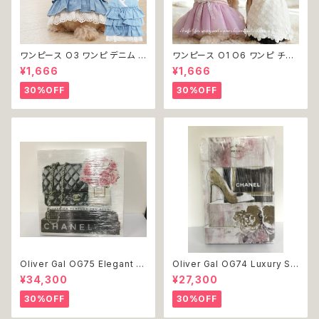
ワンピース O3 ワンピ デニム プ
ワンピース O1 O6 ワンピ チュ
リーツ レース 女の子 犬 犬服
ール レース 花 フラワー 女の子
¥1,666
¥1,666
小型 猫 服 洋服 ペット dog ド
犬 犬服 小型 猫 服 洋服 ペット
ッグウェア おしゃれ かわいい 返
dog ドッグウェア おしゃれ かわ
30%OFF
30%OFF
品交換不可
いい 返品交換不可
Oliver Gal OG75 Elegant E
Oliver Gal OG74 Luxury St
ssentials Paris 絵 アート イ
acked Shoes Rose Giftbo
¥34,300
¥27,300
ンテリア お祝い 贈り物 プレゼ
x 絵 アート インテリア お祝い
ント 結婚 新築 開店 周年 バー
贈り物 プレゼント 結婚 新築 開
30%OFF
30%OFF
スデイ 誕生日 ご褒美
店 周年 バースデイ 誕生日 ご褒
美