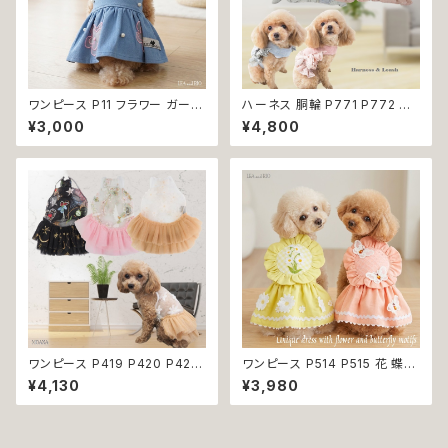
ワンピース P11 フラワー ガーリ
ハーネス 胴輪 P771 P772 パ
ー かわいい ドッグウェア dog
ステルカラー 引っ張り防止 散歩
¥3,000
¥4,800
犬 猫 ペット 服 犬服 猫服 小型
お出掛け ドッグウエア 犬 猫 ペ
犬 返品交換不可
ット 服 犬服 猫服 かわいい おし
ゃれ 小型犬 返品交換不可
ワンピース P419 P420 P421
ワンピース P514 P515 花 蝶
シースルー ピンク ブラック ゴー
ハンドメイド ピンク イエローグ
¥4,130
¥3,980
ルド ドッグウェア 春夏 ドッグウ
リーン レース ドッグウェア 春夏
エア ドッグ ウェア 犬 猫 ペット
ドッグウエア ドッグ ウェア 犬 猫
服 犬服 シンプル 犬洋服 春 夏
ペット 服 犬服 猫服 シンプル 犬
洋服 小型 おしゃれ かわいい 送
の洋服 猫の洋服 春 夏 洋服 女