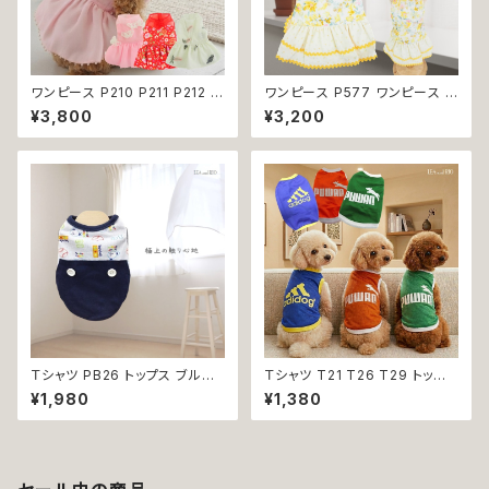
ワンピース P210 P211 P212 犬
ワンピース P577 ワンピース ド
イエロー ピンク ホワイト レッド
レス ハンドメイド 花 スカート ト
¥3,800
¥3,200
レモン 蝶 フラワー 猫 ペット 服
ップス ティアードスカート 春 夏
犬服 犬の服 犬洋服 犬の洋服
パピー 小型犬 犬 猫 ペット 服
洋服 猫服 猫の服 猫洋服 猫の
犬服 猫服 犬の服 猫の服 ドッグ
洋服 dog ドッグウェア ドッグウ
ウェア おしゃれ かわいい お出
エア 女の子 小型犬 おしゃれ か
かけ 返品交換不可
わいい 可愛い 透け感 コットン
返品交換不可
Ｔシャツ PB26 トップス ブルー
Ｔシャツ T21 T26 T29 トップ
野球 くま ドックウェア 小型犬
ス ノースリーブ メッシュ 夏 蒸
¥1,980
¥1,380
犬 猫 dog cat ペット 服 犬服
れにくい 犬 猫 ペット 犬の服 猫
返品交換不可
の服 犬服 猫服 返品交換不可