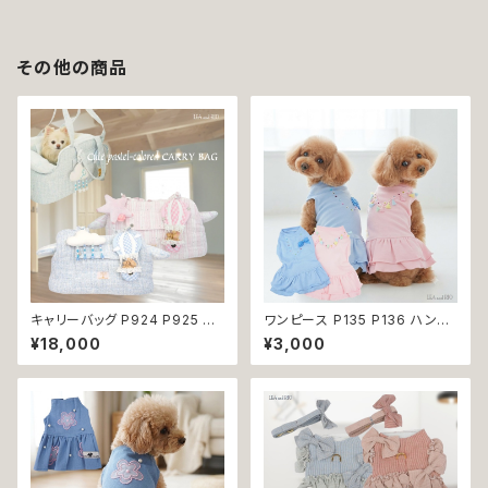
その他の商品
キャリーバッグ P924 P925 キ
ワンピース P135 P136 ハンド
ャリーケース ショルダーバッグ
メイド ピンク ブルー ナチュラル
¥18,000
¥3,000
ボストンバッグ お出掛け 散歩
カラー パステルカラー ふんわり
旅行 避難用 防災 犬 猫 ペット
カラー キラキラ ドッグウェア do
小型犬 返品交換不可
g 犬 猫 ペット 服 犬服 猫服 か
わいい おしゃれ デイリー フリン
ジ リボン ビーズ フリル ティア
ード 小型犬 返品交換不可