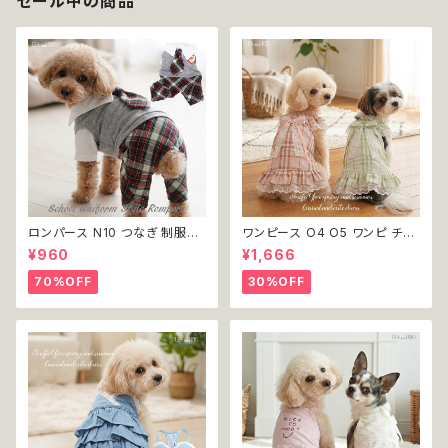
セール中の商品
ロンパース N10 つなぎ 制服風
ワンピース O4 O5 ワンピ チェ
チェック柄 グレー 灰色 コスチュ
ック プリーツ レース 女の子 犬
¥960
¥1,666
ーム コスプレ ドッグウェア dog
犬服 小型 猫 服 洋服 ペット do
犬 猫 ペット 服 犬服 洋服 オシ
g ドッグウェア おしゃれ かわい
70%OFF
30%OFF
ャレ かわいい 小型犬 返品交換
い 返品交換不可
不可