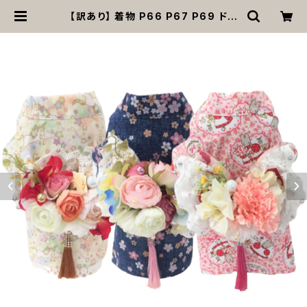
【訳あり】 着物 P66 P67 P69 ドッ
グウェア ドックウェア ネイビー クリ
ーム ブルー ピンク 犬 用 和服 ドッグ
ウエア dog 猫 ペット 服 犬の服 桜
花 リボン ユニコーン 古風 和柄 和 イ
ベント お正月 祭り 七五三 おしゃれ
キュート 華やか 送料無料 返品交換
不可 | MOANA