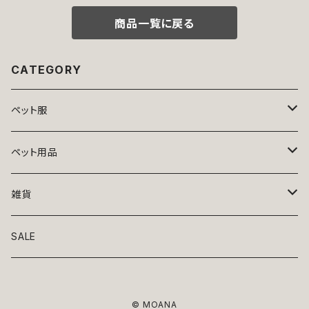
料無料 返品交換不可
の子 小型 おしゃれ かわいい 送
料無料 返品交換不可
商品一覧に戻る
CATEGORY
ペット服
トップス
ペット用品
ニット
ボトムス
ベッド
雑貨
アロハ
ワンピース
リード・首輪
アート
SALE
Oliver Gal
和装
靴・帽子
グラス・食器
© MOANA