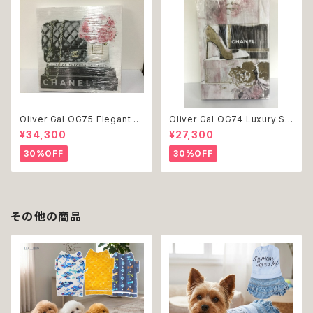
Oliver Gal OG75 Elegant E
Oliver Gal OG74 Luxury St
ssentials Paris 絵 アート イ
acked Shoes Rose Giftbo
¥34,300
¥27,300
ンテリア お祝い 贈り物 プレゼ
x 絵 アート インテリア お祝い
ント 結婚 新築 開店 周年 バー
贈り物 プレゼント 結婚 新築 開
30%OFF
30%OFF
スデイ 誕生日 ご褒美
店 周年 バースデイ 誕生日 ご褒
美
その他の商品