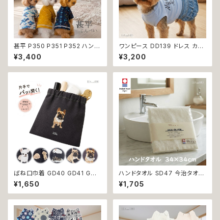
甚平 P350 P351 P352 ハンド
ワンピース DD139 ドレス カジ
メイド ホワイト ネイビー カラシ
ュアル スカート ハンドメイド パ
¥3,400
¥3,200
イエロー とんぼ ドッグ ウェア
ピー 小型犬 犬 猫 ペット 服 犬
ドッグウエア 犬 猫 ペット 服 犬
服 犬の服 猫服 猫の服 ドッグウ
服 猫服 犬の服 猫の服 和装 和
ェア おしゃれ かわいい お出か
柄 小型犬 子犬 仔犬 夏 送料無
け 返品交換不可
料 返品交換不可
ばね口巾着 GD40 GD41 GD4
ハンドタオル SD47 今治タオル
2 GD43 GD44 わんこポーチ
タオル 34×34cm Imabari Tir
¥1,650
¥1,705
ポーチ デニム コットン チワワ柄
er 白 アイボリー ラムコ糸 イン
トイプードル柄 フレンチブルドッ
ド綿 贅沢タオル 高級 シンプル
グ 柄 犬雑貨 犬好き プレゼント
日本製 綿100％
贈り物