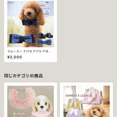
チョーカー P178 P179 P180
アクセサリー ネック 蝶ネクタイ
¥3,000
リボン ボウタイ ネクタイ ドット
星 ドッグウェア dog 犬 猫 ペッ
ト フォーマル パーティー イベン
ト おめかし ブルー デニム 水玉
小型犬 中型犬 おしゃれ わんこ
同じカテゴリの商品
返品交換不可