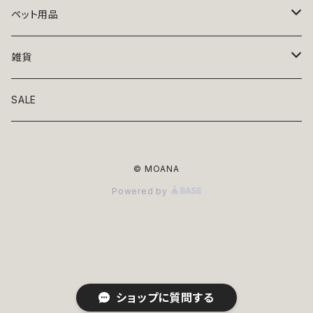
トップス
ペット用品
ニット
ボトムス
ベッド
雑貨
アロハ
ワンピース
リード・首輪
アート
SALE
Oliver Gal
和装
靴・帽子
グラス・食器
© MOANA
Lolita
ジャケット
アクセサリー
ポーチ・バッグ
Powered by
Kate spade
サングラス・ゴーグル
IZAK
コスプレ
キャリーケース・バッグ
小物
リボン・蝶ネクタイ
Mark tetro
布地
mark tetro
ロンパース・つなぎ
マナーパンツ
エプロン・ミトン
ショップに質問する
KAHRI HOME
レザー
Kate spade
ベルトタイプ
KAHRI HOME
フォーマル