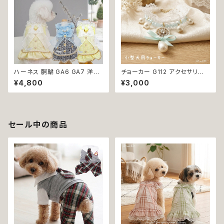
ハーネス 胴輪 GA6 GA7 洋服
チョーカー G112 アクセサリー
のようなハーネス ワンピース風
レース パール 犬 猫 ペット 小型
¥4,800
¥3,000
引っ張り防止 散歩 お出掛け ド
犬用 おしゃれ キラキラ かわい
ッグウエア 犬 猫 ペット 服 犬服
い リボン ブルー ホワイト 返品
猫服 かわいい おしゃれ 小型犬
交換不可
返品交換不可
セール中の商品