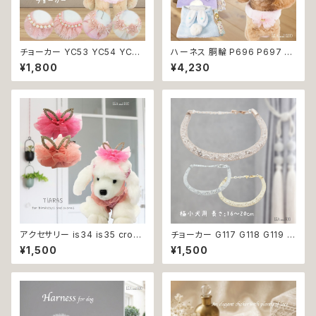
チョーカー YC53 YC54 YC55
ハーネス 胴輪 P696 P697 P
YC56 アクセサリー ネック フォ
698 P699 洋服のようなハー
¥1,800
¥4,230
ーマル パーティー イベント お
ネス うさぎ ラビット rabbit 暖
めかし 女の子 犬 犬服 小型 猫
か 秋冬 お揃い 引っ張り防止 散
服 洋服 ペット dog ドッグウェ
歩 お出掛け ドッグウエア 犬 猫
ア おしゃれ かわいい 返品交換
ペット 服 犬服 猫服 かわいい お
不可
しゃれ 小型犬 返品交換不可
アクセサリー is34 is35 crow
チョーカー G117 G118 G119 首
n ライトピンク ピンク 犬 王冠
輪 アクセサリー クリア キラキラ
¥1,500
¥1,500
ティアラ イベント パーティー 誕
犬 猫 ペット 極小型犬用 おしゃ
生日 犬 猫 ペット 返品交換不可
れ かわいい シンプル ピンク ゴ
ールド 返品交換不可