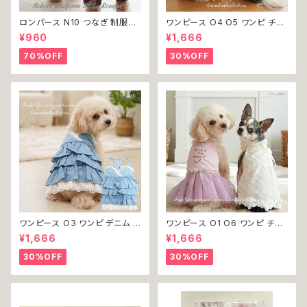
ロンパース N10 つなぎ 制服風
ワンピース O4 O5 ワンピ チェ
チェック柄 グレー 灰色 コスチュ
ック プリーツ レース 女の子 犬
¥960
¥1,666
ーム コスプレ ドッグウェア dog
犬服 小型 猫 服 洋服 ペット do
犬 猫 ペット 服 犬服 洋服 オシ
g ドッグウェア おしゃれ かわい
70%OFF
30%OFF
ャレ かわいい 小型犬 返品交換
い 返品交換不可
不可
ワンピース O3 ワンピ デニム プ
ワンピース O1 O6 ワンピ チュ
リーツ レース 女の子 犬 犬服
ール レース 花 フラワー 女の子
¥1,666
¥1,666
小型 猫 服 洋服 ペット dog ド
犬 犬服 小型 猫 服 洋服 ペット
ッグウェア おしゃれ かわいい 返
dog ドッグウェア おしゃれ かわ
30%OFF
30%OFF
品交換不可
いい 返品交換不可