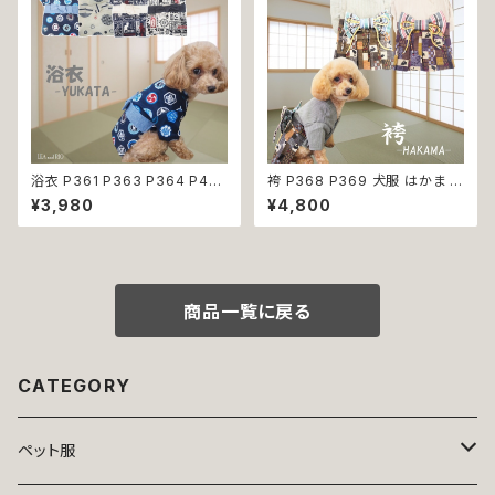
浴衣 P361 P363 P364 P40
袴 P368 P369 犬服 はかま イ
3 ハンドメイド 手鞠 紺 ネイビ
エロー パープル 和柄 うさぎ リ
¥3,980
¥4,800
ー 白 ホワイト きなり ドッグ ウ
ボントップス ボトムス ドッグウェ
ェア ドッグウエア 犬 猫 ペット
ア ドッグ ウェア ドッグウエア 犬
服 犬服 猫服 犬の服 猫の服 和
服 おしゃれ 小型犬 中型犬 送料
装 和柄 小型犬 子犬 仔犬 夏 返
無料 返品交換不可
品交換不可
商品一覧に戻る
CATEGORY
ペット服