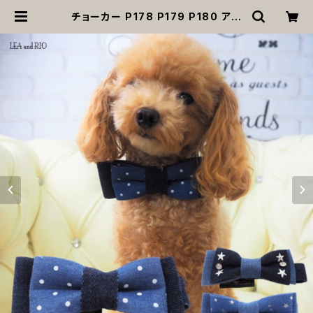
チョーカー P178 P179 P180 アク
セサリー ネック 蝶ネクタイ リボン ボ
ウタイ ネクタイ ドット 星 ドッグウェ
ア dog 犬 猫 ペット フォーマル パー
ティー イベント おめかし ブルー デニ
ム 水玉 小型犬 中型犬 おしゃれ わん
こ 返品交換不可 | MOANA