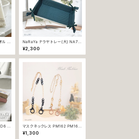
オル タ
NaRaYa ナラヤ トレー(大) NA77
irer
小物の整理に 小物入れ 小物トレ
¥2,300
ンド綿
ー ドット グリーン タイ雑貨 プレゼ
日本製
ント 贈り物 返品交換不可
D6 G
マスクネックレス PM162 PM163
 HUM
マスクストラップ メガネストラップ
¥1,300
ンブー
めがねチェーン マスクアクセ 返品