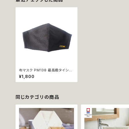
布マスク PM138 最高級タイシル
ク マスク 幼児 子供 大人 洗える
¥1,800
布製 ブラック タイ 高品質 シルク
タイシルク 幾何学 模様 シンプル
大人 おしゃれ ハンドメイド ナチュ
ラル ビジネス 学校 デイリー 衛生
マスク 返品交換不可
同じカテゴリの商品