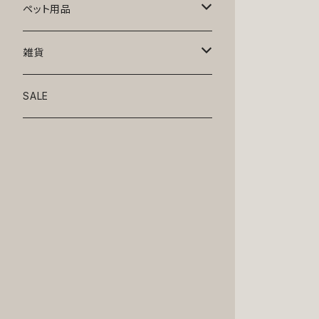
トップス
ペット用品
ニット
ボトムス
ベッド
雑貨
アロハ
ワンピース
リード・首輪
アート
SALE
Oliver Gal
和装
靴・帽子
グラス・食器
Lolita
ジャケット
アクセサリー
ポーチ・バッグ
Kate spade
サングラス・ゴーグル
IZAK
コスプレ
キャリーケース・バッグ
小物
リボン・蝶ネクタイ
Mark tetro
布地
mark tetro
ロンパース・つなぎ
マナーパンツ
エプロン・ミトン
KAHRI HOME
レザー
Kate spade
ベルトタイプ
KAHRI HOME
フォーマル