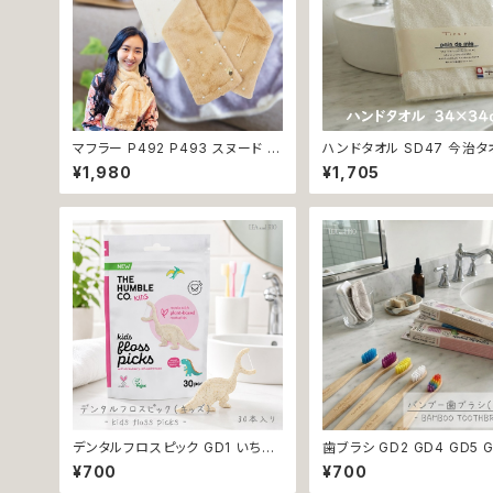
マフラー P492 P493 スヌード レ
ハンドタオル SD47 今治タ
ディース 無地 秋 冬 秋冬 誕生日
オル 34×34cm Imabari T
¥1,980
¥1,705
プレゼント クリスマスプレゼント
白 アイボリー ラムコ糸 イ
暖かい 防寒 おしゃれ かわいい 可
贅沢タオル 高級 シンプル 
愛い 返品交換不可
綿100％
デンタルフロスピック GD1 いちご
歯ブラシ GD2 GD4 GD5 G
フレーバーデンタルフロス THE H
D8 ハンブー歯ブラシ THE
¥700
¥700
UMBLE CO. 30本入り いちごフ
BLE CO.キッズ 子ども バ