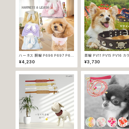
ハーネス 胴輪 P696 P697 P69
首輪 PV11 PV15 PV16 カ
8 P699 洋服のようなハーネス う
ルー ブラウン ブラック 骨 
¥4,230
¥3,730
さぎ ラビット rabbit 暖か 秋冬 お
スタッズ ゴールド ストーン 
揃い 引っ張り防止 散歩 お出掛け
dog 中型犬 散歩 犬 ペット 返品
ドッグウエア 犬 猫 ペット 服 犬服
交換不可
猫服 かわいい おしゃれ 小型犬 返
品交換不可