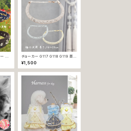
ラー ブ
チョーカー G117 G118 G119 首輪
ボーン
アクセサリー クリア キラキラ 犬 猫
¥1,500
ドッグ
ペット 極小型犬用 おしゃれ かわ
いい シンプル ピンク ゴールド 返
品交換不可