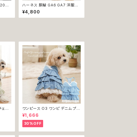
P203
ハーネス 胴輪 GA6 GA7 洋服の
ド 犬リ
ようなハーネス ワンピース風 引っ
¥4,800
 りぼ
張り防止 散歩 お出掛け ドッグウ
 カラフ
エア 犬 猫 ペット 服 犬服 猫服 か
 ペット
わいい おしゃれ 小型犬 返品交換
わいい
不可
可
チェッ
ワンピース O3 ワンピ デニム プリ
犬 犬服
ーツ レース 女の子 犬 犬服 小型
¥1,666
 ドッグ
猫 服 洋服 ペット dog ドッグウェ
返品交
ア おしゃれ かわいい 返品交換不
30%OFF
可