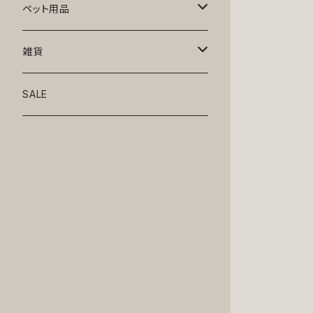
トップス
ペット用品
ニット
ボトムス
ベッド
雑貨
アロハ
ワンピース
リード・首輪
アート
SALE
Oliver Gal
和装
靴・帽子
グラス・食器
Lolita
ジャケット
アクセサリー
ポーチ・バッグ
Kate spade
サングラス・ゴーグル
IZAK
コスプレ
キャリーケース・バッグ
小物
リボン・蝶ネクタイ
Mark tetro
布地
mark tetro
ロンパース・つなぎ
マナーパンツ
エプロン・ミトン
KAHRI HOME
レザー
Kate spade
ベルトタイプ
KAHRI HOME
フォーマル