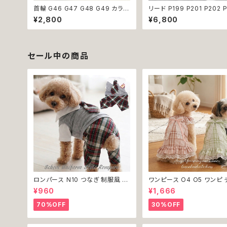
首輪 G46 G47 G48 G49 カラー
リード P199 P201 P202 
アクセサリー 鈴付き ストーン 小型
P204 ペット 犬 ドッグリー
¥2,800
¥6,800
犬 犬 猫 犬服 猫服 犬の服 猫の服
ード ビーズ チェーン ハート
ペット 返品交換不可
ん クリア パステル パール風
ル ドッグウェア dog 犬 猫
小型犬 中型犬 おしゃれ か
散歩 送料無料 返品交換不
セール中の商品
ロンパース N10 つなぎ 制服風 チ
ワンピース O4 O5 ワンピ 
ェック柄 グレー 灰色 コスチューム
ク プリーツ レース 女の子 
¥960
¥1,666
コスプレ ドッグウェア dog 犬 猫
小型 猫 服 洋服 ペット dog
ペット 服 犬服 洋服 オシャレ かわ
ウェア おしゃれ かわいい 
70%OFF
30%OFF
いい 小型犬 返品交換不可
換不可