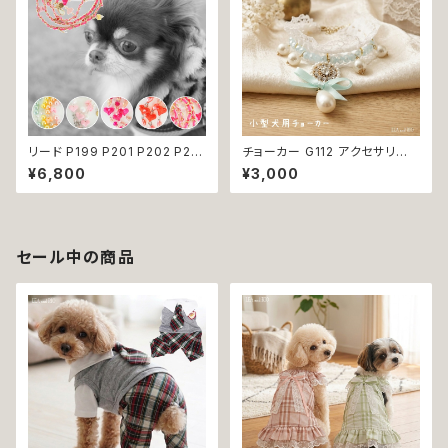
リード P199 P201 P202 P20
チョーカー G112 アクセサリー
3 P204 ペット 犬 ドッグリード
レース パール 犬 猫 ペット 小型
¥6,800
¥3,000
犬リード ビーズ チェーン ハート
犬用 おしゃれ キラキラ かわい
りぼん クリア パステル パール風
い リボン ブルー ホワイト 返品
カラフル ドッグウェア dog 犬
交換不可
猫 ペット 小型犬 中型犬 おしゃ
れ かわいい 散歩 送料無料 返
セール中の商品
品交換不可