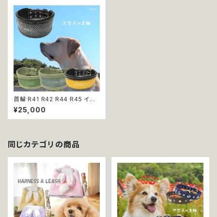
首輪 R41 R42 R44 R45 イエ
ロー ライトグリーン ブラック 黒
¥25,000
緑 黄色 エイ革 レザー 革 大型
犬 犬 ペット 送料無料 返品交換
不可
同じカテゴリの商品