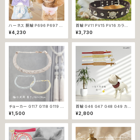
ハーネス 胴輪 P696 P697 P
首輪 PV11 PV15 PV16 カラー
698 P699 洋服のようなハー
ブルー ブラウン ブラック 骨 ボ
¥4,230
¥3,730
ネス うさぎ ラビット rabbit 暖
ーン スタッズ ゴールド ストーン
か 秋冬 お揃い 引っ張り防止 散
ドッグ dog 中型犬 散歩 犬 ペッ
歩 お出掛け ドッグウエア 犬 猫
ト 返品交換不可
ペット 服 犬服 猫服 かわいい お
しゃれ 小型犬 返品交換不可
チョーカー G117 G118 G119 首
首輪 G46 G47 G48 G49 カラ
輪 アクセサリー クリア キラキラ
ー アクセサリー 鈴付き ストーン
¥1,500
¥2,800
犬 猫 ペット 極小型犬用 おしゃ
小型犬 犬 猫 犬服 猫服 犬の服
れ かわいい シンプル ピンク ゴ
猫の服 ペット 返品交換不可
ールド 返品交換不可