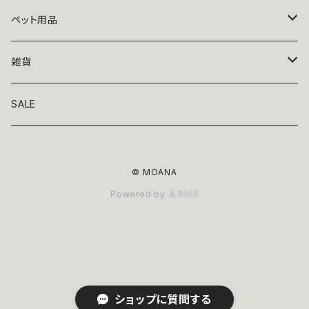
トップス
ペット用品
ニット
ボトムス
ベッド
雑貨
アロハ
ワンピース
リード・首輪
アート
SALE
Oliver Gal
和装
靴・帽子
グラス・食器
© MOANA
Lolita
ジャケット
アクセサリー
ポーチ・バッグ
Powered by
Kate spade
サングラス・ゴーグル
IZAK
コスプレ
キャリーケース・バッグ
小物
リボン・蝶ネクタイ
Mark tetro
布地
mark tetro
ロンパース・つなぎ
マナーパンツ
エプロン・ミトン
ショップに質問する
KAHRI HOME
レザー
Kate spade