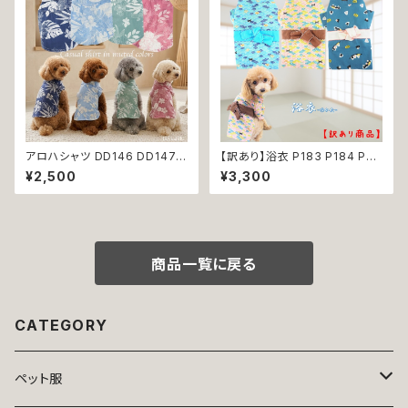
ンク コーデ おしゃれ 返品交換
不可
不可
アロハシャツ DD146 DD147
【訳あり】浴衣 P183 P184 P22
DD148 DD149 アロハ トップス
4ドッグウェア 男の子 ブルー イ
¥2,500
¥3,300
シャツ ヤシの木 ハイビスカス
エロー ドッグ ウェア ドッグウエ
花柄 小型 中型 犬 犬服 猫 猫服
ア 犬 猫 ペット 服 犬服 和装 和
犬の服 猫の服 服 洋服 ペット d
柄 おしゃれ おにぎり 波 わんこ
og おしゃれ かわいい 返品交換
ウェーブ 青海波 小型犬 子犬 仔
不可
犬
商品一覧に戻る
CATEGORY
ペット服