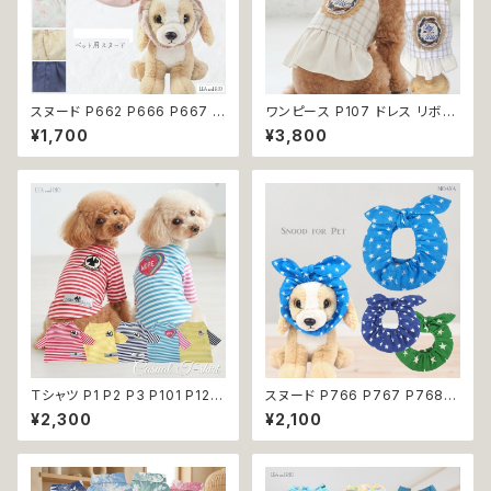
スヌード P662 P666 P667 P
ワンピース P107 ドレス リボン
670 P673 P674 P765 カチ
チェック ハンドメイド ナチュラル
¥1,700
¥3,800
ューシャ 花柄 小花柄 バラ 薔薇
ドッグウェア ドッグウエア dog
無地 濡れ防止 汚れ防止 ドッグ
犬 猫 ペット 服 犬の服 猫の服
ウェア ドッグ ウェア 犬 猫 ペッ
かわいい おしゃれ 小型犬 送料
ト 服 犬服 猫服 おしゃれ かわい
無料 返品交換不可
い 小型犬 返品交換不可
Ｔシャツ P1 P2 P3 P101 P123
スヌード P766 P767 P768
ボーダー 春夏 春服 ドッグウェ
カチューシャ うさ耳 たれ耳 うさ
¥2,300
¥2,100
ア ドックウェア 犬の服 春 夏 ド
みみ ドッグウェア ドッグ ウェア
ッグウエア バイカラー マリン ド
ドッグウエア 犬 猫 ペット 服 犬
ッグ ウェア dog 犬 猫 ペット 服
服 猫服 かわいい おしゃれ 小型
犬服 小型犬 マリン スタイル リ
犬 濡れ防止 汚れ防止 返品交換