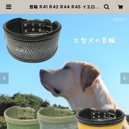
首輪 R41 R42 R44 R45 イエロー
ライトグリーン ブラック 黒 緑 黄色
エイ革 レザー 革 大型犬 犬 ペット 送
料無料 返品交換不可 | MOANA