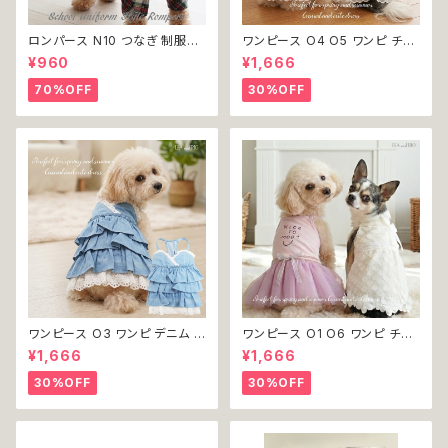
ロンパース N10 つなぎ 制服風
ワンピース O4 O5 ワンピ チェ
チェック柄 グレー 灰色 コスチュ
ック プリーツ レース 女の子 犬
¥960
¥1,666
ーム コスプレ ドッグウェア dog
犬服 小型 猫 服 洋服 ペット do
犬 猫 ペット 服 犬服 洋服 オシ
g ドッグウェア おしゃれ かわい
70%OFF
30%OFF
ャレ かわいい 小型犬 返品交換
い 返品交換不可
不可
ワンピース O3 ワンピ デニム プ
ワンピース O1 O6 ワンピ チュ
リーツ レース 女の子 犬 犬服
ール レース 花 フラワー 女の子
¥1,666
¥1,666
小型 猫 服 洋服 ペット dog ド
犬 犬服 小型 猫 服 洋服 ペット
ッグウェア おしゃれ かわいい 返
dog ドッグウェア おしゃれ かわ
30%OFF
30%OFF
品交換不可
いい 返品交換不可