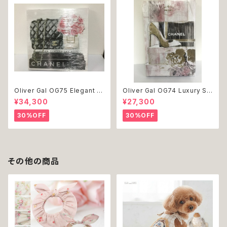
Oliver Gal OG75 Elegant E
Oliver Gal OG74 Luxury St
ssentials Paris 絵 アート イ
acked Shoes Rose Giftbo
¥34,300
¥27,300
ンテリア お祝い 贈り物 プレゼ
x 絵 アート インテリア お祝い
ント 結婚 新築 開店 周年 バー
贈り物 プレゼント 結婚 新築 開
30%OFF
30%OFF
スデイ 誕生日 ご褒美
店 周年 バースデイ 誕生日 ご褒
美
その他の商品