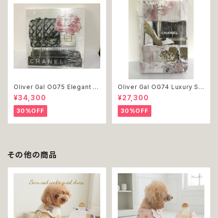
Oliver Gal OG75 Elegant E
Oliver Gal OG74 Luxury St
ssentials Paris 絵 アート イ
acked Shoes Rose Giftbo
¥34,300
¥27,300
ンテリア お祝い 贈り物 プレゼ
x 絵 アート インテリア お祝い
ント 結婚 新築 開店 周年 バー
贈り物 プレゼント 結婚 新築 開
30%OFF
30%OFF
スデイ 誕生日 ご褒美
店 周年 バースデイ 誕生日 ご褒
美
その他の商品