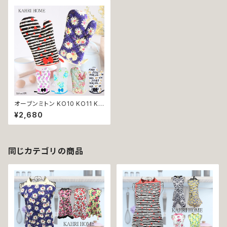
オーブンミトン KO10 KO11 KO
12 KO16 KO22 KO24 KAHRI
¥2,680
HOME カーリ・ホーム 鍋つかみ
キッチン雑貨 母の日 プレゼント
贈り物 返品交換不可
同じカテゴリの商品