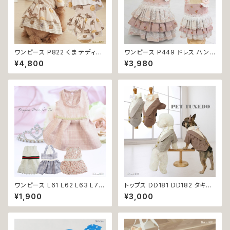
ワンピース P822 くま テディベ
ワンピース P449 ドレス ハンド
ア スカート ハンドメイド フリル
メイド コットン うさぎ ラビット
¥4,800
¥3,980
犬 犬服 猫 猫服 洋服 ペット do
花 小花 ピンク ドックウェア 犬
g ドッグウェア おしゃれ かわい
用 服 犬服 猫服 犬の服 猫の服
い 返品交換不可
ドッグ ウェア ドッグウエア 犬洋
服 犬の洋服 洋服 小型犬 中型
犬 おしゃれ かわいい 可愛い 返
品交換不可
ワンピース L61 L62 L63 L70
トップス DD181 DD182 タキシ
ホワイト ピンク グレー フラミン
ード スーツ フォーマル 蝶ネクタ
¥1,900
¥3,000
ゴ レース チェック 犬 猫 ペット
イ リボン 犬 猫 ペット 服 犬の
服 犬服 太ベルト ベルト おしゃ
服 猫の服 犬服 猫服 ドッグウェ
れ かわいい 上品 レディ ふんわ
ア おしゃれ かっこいい クール
り お呼ばれ お出かけ イベント
シャツ 返品交換不可