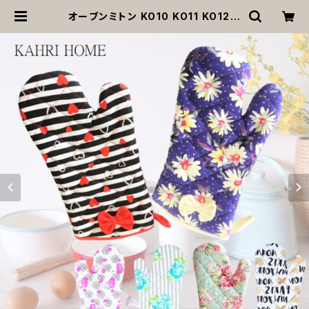
オーブンミトン KO10 KO11 KO12 K
O16 KO22 KO24 KAHRI HOME
カーリ・ホーム 鍋つかみ キッチン雑貨
母の日 プレゼント 贈り物 返品交換不
可 | MOANA