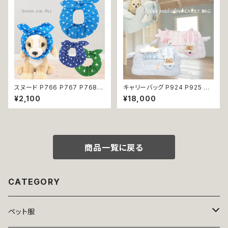
パーティー ワンピ dog ドッグ
ウェア 返品交換不可
スヌード P766 P767 P768
キャリーバッグ P924 P925 キ
カチューシャ うさ耳 たれ耳 うさ
ャリーケース ショルダーバッグ
¥2,100
¥18,000
みみ ドッグウェア ドッグ ウェア
ボストンバッグ お出掛け 散歩
ドッグウエア 犬 猫 ペット 服 犬
旅行 避難用 防災 犬 猫 ペット
服 猫服 かわいい おしゃれ 小型
小型犬 返品交換不可
犬 濡れ防止 汚れ防止 返品交換
不可
商品一覧に戻る
CATEGORY
ペット服