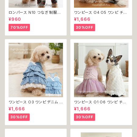
ロンパース N10 つなぎ 制服風
ワンピース O4 O5 ワンピ チェ
チェック柄 グレー 灰色 コスチュ
ック プリーツ レース 女の子 犬
¥960
¥1,666
ーム コスプレ ドッグウェア dog
犬服 小型 猫 服 洋服 ペット do
犬 猫 ペット 服 犬服 洋服 オシ
g ドッグウェア おしゃれ かわい
70%OFF
30%OFF
ャレ かわいい 小型犬 返品交換
い 返品交換不可
不可
ワンピース O3 ワンピ デニム プ
ワンピース O1 O6 ワンピ チュ
リーツ レース 女の子 犬 犬服
ール レース 花 フラワー 女の子
¥1,666
¥1,666
小型 猫 服 洋服 ペット dog ド
犬 犬服 小型 猫 服 洋服 ペット
ッグウェア おしゃれ かわいい 返
dog ドッグウェア おしゃれ かわ
30%OFF
30%OFF
品交換不可
いい 返品交換不可