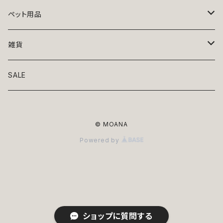
トップス
ペット用品
ニット
ボトムス
ベッド
雑貨
アロハ
ワンピース
リード・首輪
アート
SALE
Oliver Gal
和装
靴・帽子
グラス・食器
© MOANA
Lolita
ジャケット
アクセサリー
ポーチ・バッグ
Powered by
Kate spade
サングラス・ゴーグル
IZAK
コスプレ
キャリーケース・バッグ
小物
リボン・蝶ネクタイ
Mark tetro
布地
mark tetro
ロンパース・つなぎ
マナーパンツ
エプロン・ミトン
ショップに質問する
KAHRI HOME
レザー
Kate spade