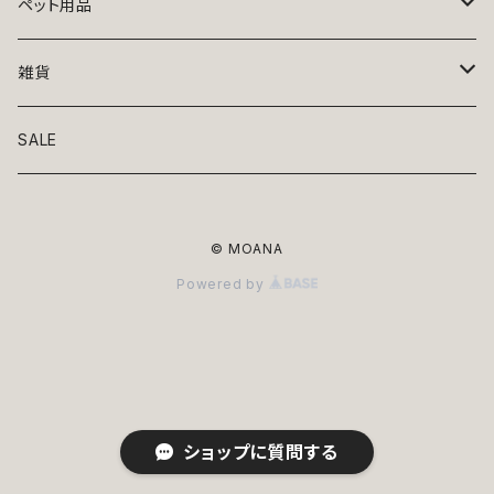
トップス
ペット用品
ニット
ボトムス
ベッド
雑貨
アロハ
ワンピース
リード・首輪
アート
SALE
Oliver Gal
和装
靴・帽子
グラス・食器
© MOANA
Lolita
ジャケット
アクセサリー
ポーチ・バッグ
Powered by
Kate spade
サングラス・ゴーグル
IZAK
コスプレ
キャリーケース・バッグ
小物
リボン・蝶ネクタイ
Mark tetro
布地
mark tetro
ロンパース・つなぎ
マナーパンツ
エプロン・ミトン
ショップに質問する
KAHRI HOME
レザー
Kate spade
ベルトタイプ
KAHRI HOME
フォーマル