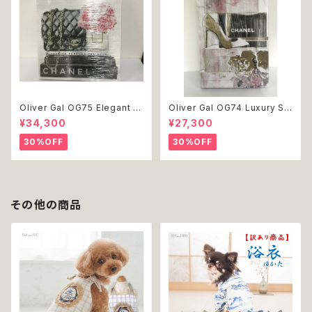
Oliver Gal OG75 Elegant E
Oliver Gal OG74 Luxury St
ssentials Paris 絵 アート イ
acked Shoes Rose Giftbo
¥34,300
¥27,300
ンテリア お祝い 贈り物 プレゼ
x 絵 アート インテリア お祝い
ント 結婚 新築 開店 周年 バー
贈り物 プレゼント 結婚 新築 開
30%OFF
30%OFF
スデイ 誕生日 ご褒美
店 周年 バースデイ 誕生日 ご褒
美
その他の商品