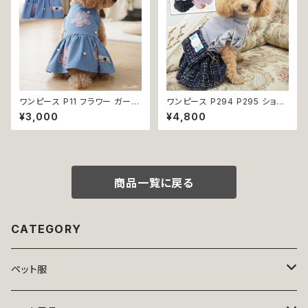
ワンピース P11 フラワー ガーリ
ワンピース P294 P295 ショル
ー かわいい ドッグウェア dog
ダーバッグ スカートツイード ス
¥3,000
¥4,800
犬 猫 ペット 服 犬服 猫服 小型
カート フレア バック ピンク パー
犬 返品交換不可
プル ネイビー 犬 猫 ペット 犬服
犬の服 犬洋服 犬の洋服 猫服
猫の服 猫洋服 猫の洋服 洋服
ドッグウェア ドッグウエア 女の
子 小型犬 ビーズ おしゃれ かわ
商品一覧に戻る
いい 可愛い dog
CATEGORY
ペット服