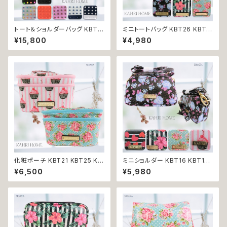
トート＆ショルダーバッグ KBT3
ミニトートバッグ KBT26 KBT2
1 KBT32 KBT33 KBT34 KB
8 KBT29 KBT30 KAHRI HO
¥15,800
¥4,980
T35 KBT36 KBT37 KBT38
ME カーリ・ホーム ミニバッグ
KBT39 KAHRI HOME カーリ・
サブバッグ プチバッグ プレゼン
ホーム 2WAY レディースバッグ
ト 贈り物 返品交換不可
スタッズ 肩掛け プレゼント 贈り
物 送料無料 返品交換不可
化粧ポーチ KBT21 KBT25 KA
ミニショルダー KBT16 KBT17
HRI HOME カーリ・ホーム バニ
KBT18 KBT19 KBT20 KAHRI
¥6,500
¥5,980
ティポーチ メイクポーチ 持ち手
HOME カーリ・ホーム ポシェッ
つき プレゼント 贈り物 送料無
ト 小物入れ ミニバッグ プレゼン
料 返品交換不可
ト 贈り物 返品交換不可