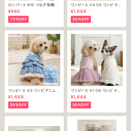
ロンパース N10 つなぎ 制服風
ワンピース O4 O5 ワンピ チェ
チェック柄 グレー 灰色 コスチュ
ック プリーツ レース 女の子 犬
¥960
¥1,666
ーム コスプレ ドッグウェア dog
犬服 小型 猫 服 洋服 ペット do
犬 猫 ペット 服 犬服 洋服 オシ
g ドッグウェア おしゃれ かわい
70%OFF
30%OFF
ャレ かわいい 小型犬 返品交換
い 返品交換不可
不可
ワンピース O3 ワンピ デニム プ
ワンピース O1 O6 ワンピ チュ
リーツ レース 女の子 犬 犬服
ール レース 花 フラワー 女の子
¥1,666
¥1,666
小型 猫 服 洋服 ペット dog ド
犬 犬服 小型 猫 服 洋服 ペット
ッグウェア おしゃれ かわいい 返
dog ドッグウェア おしゃれ かわ
30%OFF
30%OFF
品交換不可
いい 返品交換不可