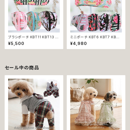
ブラシポーチ KBT11 KBT13 K
ミニポーチ KBT6 KBT7 KBT8
BT14 KBT15 KAHRI HOME
KBT9 KBT10 KAHRI HOME
¥5,500
¥4,980
カーリ・ホーム 小物入れ 化粧ポ
カーリ・ホーム 小物入れ 化粧ポ
ーチ プレゼント 贈り物 返品交
ーチ 三角ポーチ プレゼント 贈
換不可
り物 返品交換不可
セール中の商品