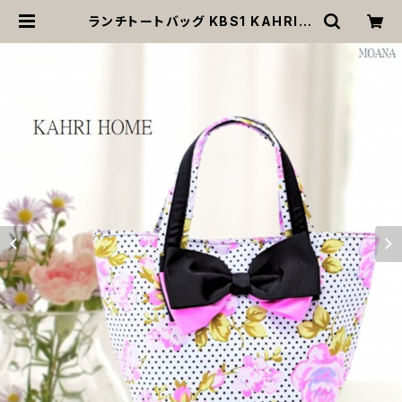
ランチトートバッグ KBS1 KAHRI H
OME カーリ・ホーム レディース ラン
チバッグ 小さめ プレゼント 贈り物 返
品交換不可 | MOANA