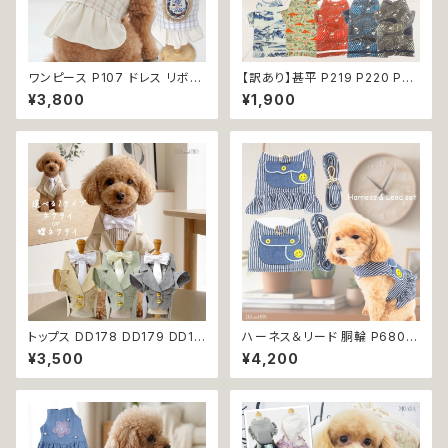
ワンピース P107 ドレス リボン
【訳あり】甚平 P219 P220 P22
チェック ハンドメイド ナチュラル
1 P222 P223 和装 和柄 ドッグ
¥3,800
¥1,900
ドッグウェア ドッグウエア dog
ウェア 犬 コスプレ 男の子 夏服
犬 猫 ペット 服 犬の服 猫の服
ドッグウエア ドックウェア おしゃ
かわいい おしゃれ 小型犬 送料
れ ブルー ダークレッド カーキ
無料 返品交換不可
ー ホワイト うさぎ ラビット 祭り
極小 小型 猫 ペット 服 犬服 猫
服 古風 伝統 夏 日本 ギフト プ
レゼント 贈り物 返品交換不可
トップス DD178 DD179 DD18
ハーネス＆リード 胴輪 P680 P
0 タキシード スーツ フォーマル
681 ハーネス リード 一体型 セ
¥3,500
¥4,200
蝶ネクタイ ネクタイ リボン 犬
ット 引っ張り防止 お出掛け 散
猫 ペット 服 犬の服 猫の服 犬
歩 ドッグウエア 犬 猫 ペット 服
服 猫服 ドッグウェア おしゃれ
犬服 猫服 かわいい おしゃれ 小
かっこいい クール シャツ 返品
型犬 返品交換不可
交換不可