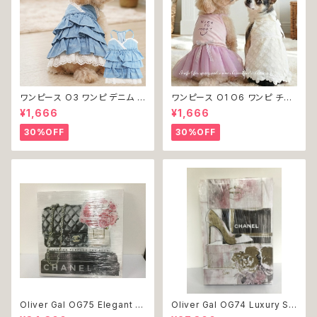
ワンピース O3 ワンピ デニム プ
ワンピース O1 O6 ワンピ チュ
リーツ レース 女の子 犬 犬服
ール レース 花 フラワー 女の子
¥1,666
¥1,666
小型 猫 服 洋服 ペット dog ド
犬 犬服 小型 猫 服 洋服 ペット
ッグウェア おしゃれ かわいい 返
dog ドッグウェア おしゃれ かわ
30%OFF
30%OFF
品交換不可
いい 返品交換不可
Oliver Gal OG75 Elegant E
Oliver Gal OG74 Luxury St
ssentials Paris 絵 アート イ
acked Shoes Rose Giftbo