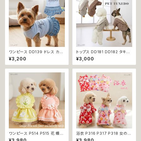
ワンピース DD139 ドレス カジ
トップス DD181 DD182 タキシ
ュアル スカート ハンドメイド パ
ード スーツ フォーマル 蝶ネクタ
¥3,200
¥3,000
ピー 小型犬 犬 猫 ペット 服 犬
イ リボン 犬 猫 ペット 服 犬の
服 犬の服 猫服 猫の服 ドッグウ
服 猫の服 犬服 猫服 ドッグウェ
ェア おしゃれ かわいい お出か
ア おしゃれ かっこいい クール
け 返品交換不可
シャツ 返品交換不可
ワンピース P514 P515 花 蝶
浴衣 P316 P317 P318 女の子
ハンドメイド ピンク イエローグ
レッド ベビー ピンク ドッグ ウェ
¥3,980
¥3,980