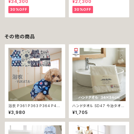
¥34,300
¥27,300
ンテリア お祝い 贈り物 プレゼ
x 絵 アート インテリア お祝い
ント 結婚 新築 開店 周年 バー
贈り物 プレゼント 結婚 新築 開
30%OFF
30%OFF
スデイ 誕生日 ご褒美
店 周年 バースデイ 誕生日 ご褒
美
その他の商品
浴衣 P361 P363 P364 P40
ハンドタオル SD47 今治タオル
3 ハンドメイド 手鞠 紺 ネイビ
タオル 34×34cm Imabari Tir
¥3,980
¥1,705
ー 白 ホワイト きなり ドッグ ウ
er 白 アイボリー ラムコ糸 イン
ェア ドッグウエア 犬 猫 ペット
ド綿 贅沢タオル 高級 シンプル
服 犬服 猫服 犬の服 猫の服 和
日本製 綿100％
装 和柄 小型犬 子犬 仔犬 夏 返
品交換不可