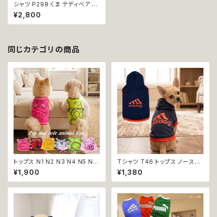
シャツ P298 くま テディベア ト
ップス ハンドメイド 犬 犬服 洋
¥2,800
服 猫 猫服 ペット dog ドッグウ
ェア おしゃれ かわいい 返品交
換不可
同じカテゴリの商品
トップス N1 N2 N3 N4 N5 N6
Tシャツ T46 トップス ノースリ
うさぎ てんとう虫 ひよこ しまう
ーブ ネイビー×オレンジ 紺 橙
¥1,900
¥1,380
ま かめ ぶた ポケット ビビット
スポーティー フード 帽子 犬 猫
ドッグウェア dog 犬 猫 ペット
ペット 犬服 猫服 犬の服 猫の服
服 犬服 猫服 洋服 犬の服 猫の
服 オシャレ かわいい 小型犬 返
品交換不可