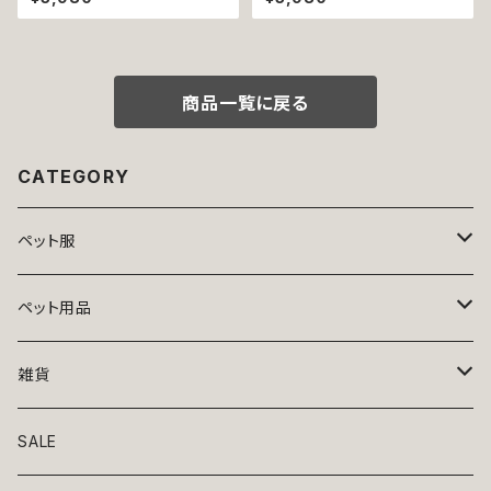
リーン レース ドッグウェア 春夏
ア ドッグウエア 犬 猫 ペット 服
ドッグウエア ドッグ ウェア 犬 猫
犬服 猫服 犬の服 猫の服 和装
ペット 服 犬服 猫服 シンプル 犬
和柄 金魚 サクラ わんこ 小型犬
の洋服 猫の洋服 春 夏 洋服 女
子犬 仔犬 返品交換不可
の子 小型 おしゃれ かわいい 送
料無料 返品交換不可
商品一覧に戻る
CATEGORY
ペット服
トップス
ペット用品
ニット
ボトムス
ベッド
雑貨
アロハ
ワンピース
リード・首輪
アート
SALE