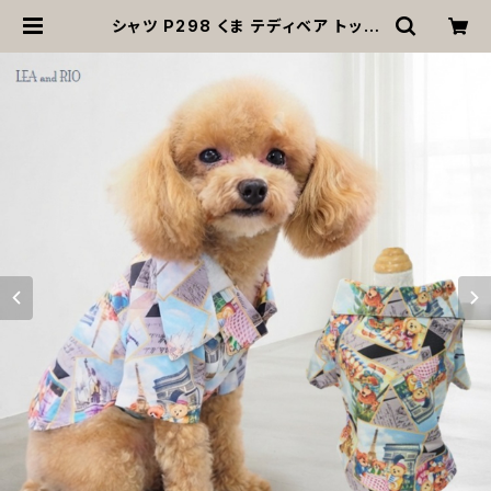
シャツ P298 くま テディベア トップ
ス ハンドメイド 犬 犬服 洋服 猫 猫服
ペット dog ドッグウェア おしゃれ か
わいい 返品交換不可 | MOANA