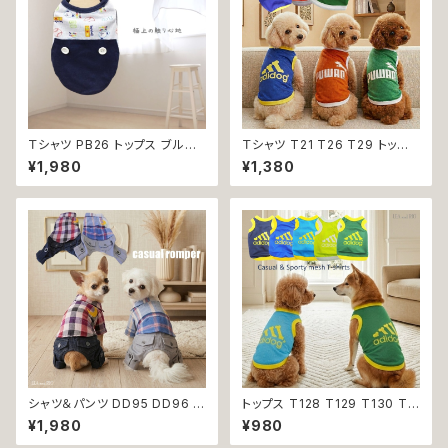
Ｔシャツ PB26 トップス ブルー
Ｔシャツ T21 T26 T29 トップ
野球 くま ドックウェア 小型犬
ス ノースリーブ メッシュ 夏 蒸
¥1,980
¥1,380
犬 猫 dog cat ペット 服 犬服
れにくい 犬 猫 ペット 犬の服 猫
返品交換不可
の服 犬服 猫服 返品交換不可
シャツ＆パンツ DD95 DD96 チ
トップス T128 T129 T130 T1
ェック柄 星柄 半袖 つなぎ オー
31 T132 Ｔシャツ 1-7号 小型
¥1,980
¥980
ルインワン カバーオール 犬用
犬用 スポーティー カジュアル