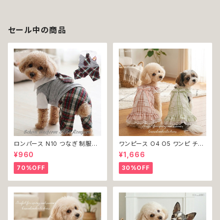
猫用 犬 猫 ペット 服 犬服 猫服
メッシュ ノースリーブ ブルー グ
犬の服 猫の服 返品交換不可
リーン ネイビー ドックウェア ド
ッグウェア dog 犬 猫 ペット 服
犬服 猫服 犬の服 猫の服 オシャ
セール中の商品
レ 小型犬 返品交換不可
ロンパース N10 つなぎ 制服風
ワンピース O4 O5 ワンピ チェ
チェック柄 グレー 灰色 コスチュ
ック プリーツ レース 女の子 犬
¥960
¥1,666
ーム コスプレ ドッグウェア dog
犬服 小型 猫 服 洋服 ペット do
犬 猫 ペット 服 犬服 洋服 オシ
g ドッグウェア おしゃれ かわい
70%OFF
30%OFF
ャレ かわいい 小型犬 返品交換
い 返品交換不可
不可