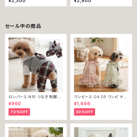
¥2,300
¥2,900
犬服 猫服 犬の服 猫の服 返品
ド ミント 部屋着 ルームウェア
交換不可
寝間着 帽子 ナイトキャップ 犬
犬服 猫服 犬の服 猫の服 小型
中型 猫 服 洋服 ペット dog ド
ッグウェア おしゃれ かわいい 返
セール中の商品
品交換不可
ロンパース N10 つなぎ 制服風
ワンピース O4 O5 ワンピ チェ
チェック柄 グレー 灰色 コスチュ
ック プリーツ レース 女の子 犬
¥960
¥1,666
ーム コスプレ ドッグウェア dog
犬服 小型 猫 服 洋服 ペット do
犬 猫 ペット 服 犬服 洋服 オシ
g ドッグウェア おしゃれ かわい
70%OFF
30%OFF
ャレ かわいい 小型犬 返品交換
い 返品交換不可
不可