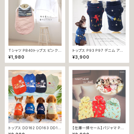
い 返品交換不可
品交換不可
Ｔシャツ PB40トップス ピンク
トップス P93 P97 デニム アウ
ボーダー グレー セーラー ノー
ター ジャケット ダーク スター
¥1,980
¥3,900
スリーブ ドックウェア 小型犬 犬
エンジェル ハート キラキラ ビジ
猫 dog cat ペット 服 犬服 返
ュー ストーン ドッグウェア ドッ
品交換不可
クウェア dog 犬 猫 ペット 服
犬服 猫服 犬の服 猫の服 オシャ
レ クール 小型犬 リンク コーデ
返品交換不可
トップス DD162 DD163 DD16
【在庫一掃セール】パジャマ P3
4 DD165 Ｔシャツ 犬 猫 ペット
07 P308 P309 イエロー レッ