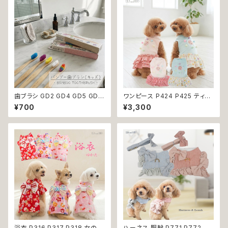
おしゃれ 小型犬 返品交換不可
ン 龍 富士 山 小型犬 子犬 仔犬
夏 返品交換不可
歯ブラシ GD2 GD4 GD5 GD6
ワンピース P424 P425 ティア
GD8 ハンブー歯ブラシ THE H
ード ドット 水玉 ハンドメイド ド
¥700
¥3,300
UMBLE CO.キッズ 子ども バン
ッグウェア 春夏 ドッグウエア ド
ブー 竹 口腔ケア 植物由来原料
ッグ ウェア 犬 猫 ペット 服 犬服
猫服 シンプル 犬洋服 猫洋服 洋
服 小型 おしゃれ かわいい 返品
交換不可
浴衣 P316 P317 P318 女の子
ハーネス 胴輪 P771 P772 パ