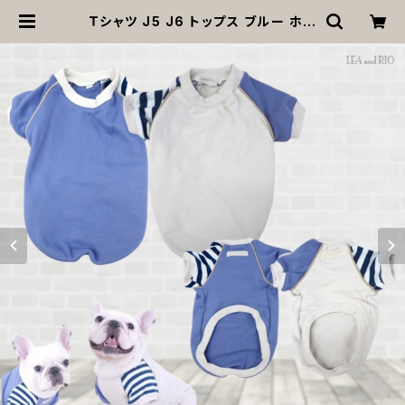
Ｔシャツ J5 J6 トップス ブルー ホワ
イト ラグランスリーブ アシンメトリー
ボーダー カジュアル 上品 ドッグウェ
ア dog 犬 猫 ペット 服 犬服 猫服 犬
の服 猫の服 オシャレ かわいい 小型
犬 返品交換不可 | MOANA