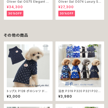
Oliver Gal OG75 Elegant E
Oliver Gal OG74 Luxury St
ssentials Paris 絵 アート イ
acked Shoes Rose Giftbo
¥34,300
¥27,300
ンテリア お祝い 贈り物 プレゼ
x 絵 アート インテリア お祝い
ント 結婚 新築 開店 周年 バー
贈り物 プレゼント 結婚 新築 開
30%OFF
30%OFF
スデイ 誕生日 ご褒美
店 周年 バースデイ 誕生日 ご褒
美
その他の商品
トップス P128 ポロシャツ ドット
浴衣 P319 P320 P321 P322
柄 ハンドメイド dog ドッグウェ
和装 和柄 男の子 ネイビー ブル
¥3,000
¥3,980
ア 犬 猫 ペット 服 犬服 猫服 犬
ー ホワイト ブラック ドッグ ウェ
の服 猫の服 かわいい カジュア
ア ドッグウエア 犬 猫 ペット 服
ル キュート デイリー シンプル
犬服 トンボ とんぼ 漢字 ドラゴ