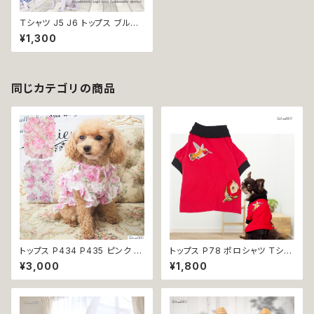
Ｔシャツ J5 J6 トップス ブルー
ホワイト ラグランスリーブ アシ
¥1,300
ンメトリー ボーダー カジュアル
上品 ドッグウェア dog 犬 猫 ペ
ット 服 犬服 猫服 犬の服 猫の
服 オシャレ かわいい 小型犬 返
品交換不可
同じカテゴリの商品
トップス P434 P435 ピンク ホ
トップス P78 ポロシャツ Ｔシャ
ワイト ハンドメイド シースルー
ツ シャツ レッド ブラック バイカ
¥3,000
¥1,800
トップス 上品 フリル ドッグウェ
ラー 襟付き 鳥 花 バード フラワ
ア 春夏 ドッグウエア ドッグ ウェ
ー ハンドメイド おしゃれ シンプ
ア 犬 猫 ペット 服 犬服 猫服 シ
ル デイリー カジュアル ドッグウ
ンプル 犬洋服 猫洋服 春 夏 洋
ェア dog 犬 猫 ペット 服 犬服
服 女の子 小型 おしゃれ かわい
猫服 犬の服 猫の服 小型犬 返