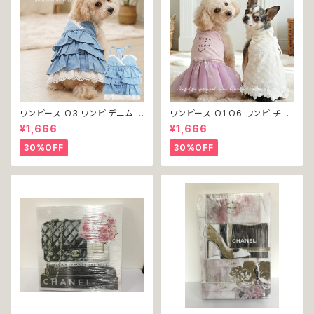
ワンピース O3 ワンピ デニム プ
ワンピース O1 O6 ワンピ チュ
リーツ レース 女の子 犬 犬服
ール レース 花 フラワー 女の子
¥1,666
¥1,666
小型 猫 服 洋服 ペット dog ド
犬 犬服 小型 猫 服 洋服 ペット
ッグウェア おしゃれ かわいい 返
dog ドッグウェア おしゃれ かわ
30%OFF
30%OFF
品交換不可
いい 返品交換不可