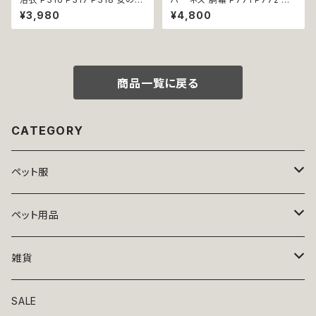
レッド ベビー ピンク ドッグ ウェ
ステルカラー 引っ張り防止 散歩
¥3,980
¥4,800
ア ドッグウエア 犬 猫 ペット 服
お出掛け ドッグウエア 犬 猫 ペ
犬服 猫服 犬の服 猫の服 和装
ット 服 犬服 猫服 かわいい おし
和柄 金魚 サクラ わんこ 小型犬
ゃれ 小型犬 返品交換不可
子犬 仔犬 返品交換不可
商品一覧に戻る
CATEGORY
ペット服
トップス
ペット用品
ニット
ボトムス
ベッド
雑貨
アロハ
ワンピース
リード・首輪
アート
SALE