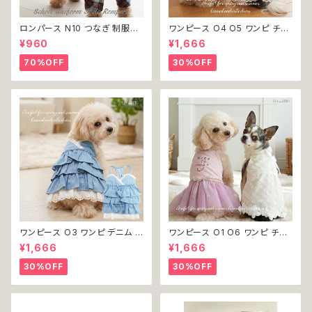
ロンパース N10 つなぎ 制服風
ワンピース O4 O5 ワンピ チェ
チェック柄 グレー 灰色 コスチュ
ック プリーツ レース 女の子 犬
¥960
¥1,666
ーム コスプレ ドッグウェア dog
犬服 小型 猫 服 洋服 ペット do
犬 猫 ペット 服 犬服 洋服 オシ
g ドッグウェア おしゃれ かわい
70%OFF
30%OFF
ャレ かわいい 小型犬 返品交換
い 返品交換不可
不可
ワンピース O3 ワンピ デニム プ
ワンピース O1 O6 ワンピ チュ
リーツ レース 女の子 犬 犬服
ール レース 花 フラワー 女の子
¥1,666
¥1,666
小型 猫 服 洋服 ペット dog ド
犬 犬服 小型 猫 服 洋服 ペット
ッグウェア おしゃれ かわいい 返
dog ドッグウェア おしゃれ かわ
30%OFF
30%OFF
品交換不可
いい 返品交換不可