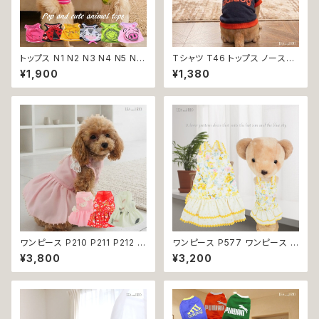
トップス N1 N2 N3 N4 N5 N6
Tシャツ T46 トップス ノースリ
うさぎ てんとう虫 ひよこ しまう
ーブ ネイビー×オレンジ 紺 橙
¥1,900
¥1,380
ま かめ ぶた ポケット ビビット
スポーティー フード 帽子 犬 猫
ドッグウェア dog 犬 猫 ペット
ペット 犬服 猫服 犬の服 猫の服
服 犬服 猫服 洋服 犬の服 猫の
服 オシャレ かわいい 小型犬 返
品交換不可
ワンピース P210 P211 P212 犬
ワンピース P577 ワンピース ド
イエロー ピンク ホワイト レッド
レス ハンドメイド 花 スカート ト
¥3,800
¥3,200
レモン 蝶 フラワー 猫 ペット 服
ップス ティアードスカート 春 夏
犬服 犬の服 犬洋服 犬の洋服
パピー 小型犬 犬 猫 ペット 服
洋服 猫服 猫の服 猫洋服 猫の
犬服 猫服 犬の服 猫の服 ドッグ
洋服 dog ドッグウェア ドッグウ
ウェア おしゃれ かわいい お出
エア 女の子 小型犬 おしゃれ か
かけ 返品交換不可
わいい 可愛い 透け感 コットン