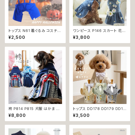
トップス N61 着ぐるみ コスチュ
ワンピース P146 スカート 花
ーム コスプレ キャラクター ブル
ジャンスカ ドッグウエア ドック
¥2,500
¥3,800
ー ホワイト レッド 帽子付き カ
ウェア 犬 猫 犬の服 猫の服 do
ウボーイ 衣装 仮装 変身 ハロ
g ペット 服 小型犬 かわいい お
ウィン ドッグウェア dog 犬 猫
しゃれ お呼ばれ フレア キュート
ペット 服 犬服 猫服 洋服 オシャ
返品交換不可
レ かわいい 小型犬 返品交換不
可
袴 P814 P815 犬服 はかま 和
トップス DD178 DD179 DD18
柄 和装 ドッグウェア ドッグ ウェ
0 タキシード スーツ フォーマル
¥8,800
¥3,500
ア ドッグウエア 犬 猫 服 犬服
蝶ネクタイ ネクタイ リボン 犬
猫服 犬の服 猫の服 おしゃれ 小
猫 ペット 服 犬の服 猫の服 犬
型犬 中型犬 送料無料 返品交換
服 猫服 ドッグウェア おしゃれ
不可
かっこいい クール シャツ 返品