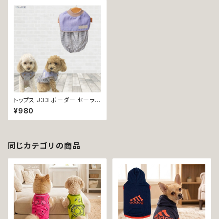
トップス J33 ボーダー セーラ
ー ウッド調ボタン シンプル ナチ
¥980
ュラル カジュアル 上品 ドッグウ
ェア dog 犬 猫 ペット 服 犬服
オシャレ かわいい 小型犬 返品
交換不可
同じカテゴリの商品