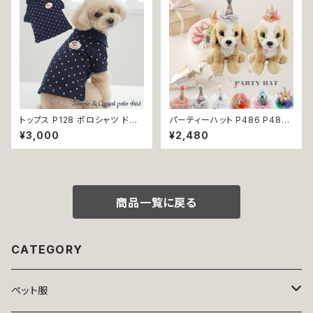
交換不可
トップス P128 ポロシャツ ドット
パーティーハット P486 P487
柄 ハンドメイド dog ドッグウェ
P488 P489 P490 P491 三
¥3,000
¥2,480
ア 犬 猫 ペット 服 犬服 猫服 犬
角帽子 とんがり帽子 王冠 帽子
の服 猫の服 かわいい カジュア
ハット 誕生日 パーティー ドック
ル キュート デイリー シンプル
ウェア 犬 用 服 犬服 犬の服 ド
おしゃれ 小型犬 返品交換不可
ッグ ウェア ドッグウエア 犬洋服
犬の洋服 洋服 猫 猫服 猫の服
ペット 小型犬 中型犬 おしゃれ
商品一覧に戻る
かわいい 可愛い 返品交換不可
CATEGORY
ペット服