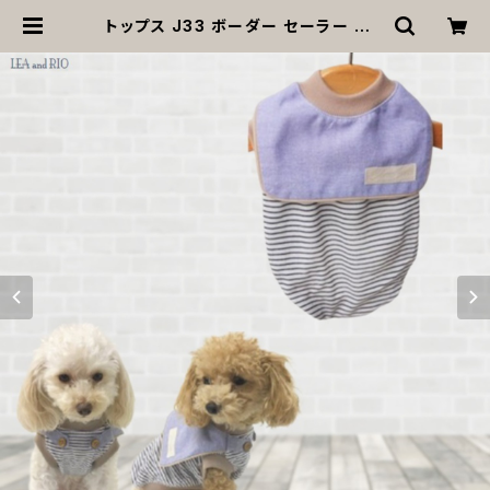
トップス J33 ボーダー セーラー ウッ
ド調ボタン シンプル ナチュラル カジ
ュアル 上品 ドッグウェア dog 犬 猫
ペット 服 犬服 オシャレ かわいい 小
型犬 返品交換不可 | MOANA