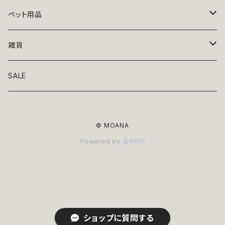
トップス
ペット用品
ニット
ボトムス
ベッド
雑貨
アロハ
ワンピース
リード・首輪
アート
SALE
Oliver Gal
和装
靴・帽子
グラス・食器
© MOANA
Lolita
ジャケット
アクセサリー
ポーチ・バッグ
Powered by
Kate spade
サングラス・ゴーグル
IZAK
コスプレ
キャリーケース・バッグ
小物
リボン・蝶ネクタイ
Mark tetro
布地
mark tetro
ロンパース・つなぎ
マナーパンツ
エプロン・ミトン
ショップに質問する
KAHRI HOME
レザー
Kate spade