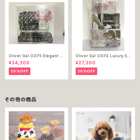
Oliver Gal OG75 Elegant E
Oliver Gal OG74 Luxury St
ssentials Paris 絵 アート イ
acked Shoes Rose Giftbo
¥34,300
¥27,300
ンテリア お祝い 贈り物 プレゼ
x 絵 アート インテリア お祝い
ント 結婚 新築 開店 周年 バー
贈り物 プレゼント 結婚 新築 開
30%OFF
30%OFF
スデイ 誕生日 ご褒美
店 周年 バースデイ 誕生日 ご褒
美
その他の商品