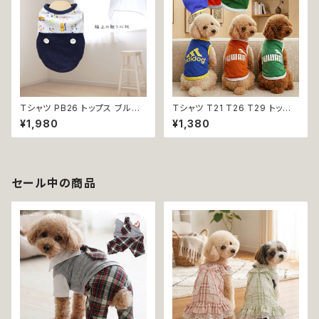
返品交換不可
Ｔシャツ PB26 トップス ブルー
Ｔシャツ T21 T26 T29 トップ
野球 くま ドックウェア 小型犬
ス ノースリーブ メッシュ 夏 蒸
¥1,980
¥1,380
犬 猫 dog cat ペット 服 犬服
れにくい 犬 猫 ペット 犬の服 猫
返品交換不可
の服 犬服 猫服 返品交換不可
セール中の商品