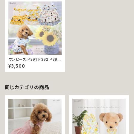
ワンピース P391 P392 P395
ホワイト ブルー イエロー ワン
¥3,500
ピ 犬 犬服 小型 猫 猫服 服 洋
服 ペット dog ドッグウェア おし
ゃれ かわいい 送料無料 返品交
換不可
同じカテゴリの商品