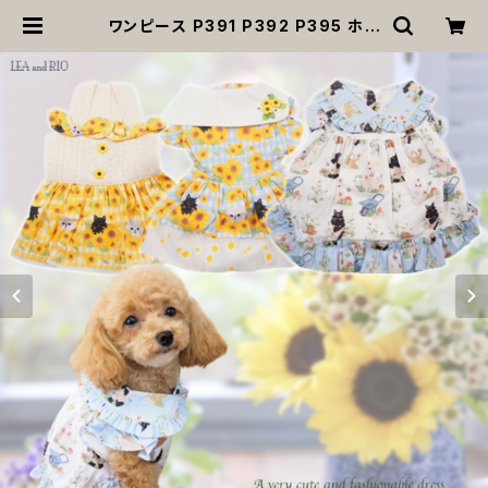
ワンピース P391 P392 P395 ホワ
イト ブルー イエロー ワンピ 犬 犬服
小型 猫 猫服 服 洋服 ペット dog ド
ッグウェア おしゃれ かわいい 送料無
料 返品交換不可 | MOANA