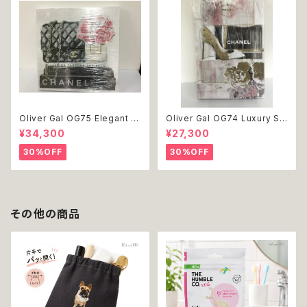
Oliver Gal OG75 Elegant E
Oliver Gal OG74 Luxury St
ssentials Paris 絵 アート イ
acked Shoes Rose Giftbo
¥34,300
¥27,300
ンテリア お祝い 贈り物 プレゼ
x 絵 アート インテリア お祝い
ント 結婚 新築 開店 周年 バー
贈り物 プレゼント 結婚 新築 開
30%OFF
30%OFF
スデイ 誕生日 ご褒美
店 周年 バースデイ 誕生日 ご褒
美
その他の商品