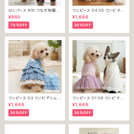
ロンパース N10 つなぎ 制服風
ワンピース O4 O5 ワンピ チェ
チェック柄 グレー 灰色 コスチュ
ック プリーツ レース 女の子 犬
¥960
¥1,666
ーム コスプレ ドッグウェア dog
犬服 小型 猫 服 洋服 ペット do
犬 猫 ペット 服 犬服 洋服 オシ
g ドッグウェア おしゃれ かわい
70%OFF
30%OFF
ャレ かわいい 小型犬 返品交換
い 返品交換不可
不可
ワンピース O3 ワンピ デニム プ
ワンピース O1 O6 ワンピ チュ
リーツ レース 女の子 犬 犬服
ール レース 花 フラワー 女の子
¥1,666
¥1,666
小型 猫 服 洋服 ペット dog ド
犬 犬服 小型 猫 服 洋服 ペット
ッグウェア おしゃれ かわいい 返
dog ドッグウェア おしゃれ かわ
30%OFF
30%OFF
品交換不可
いい 返品交換不可