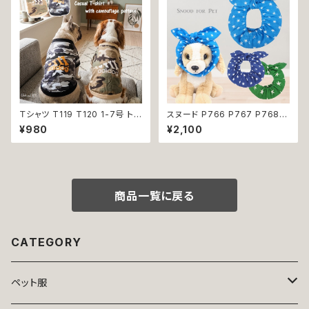
ジュー アップリケ かわいい 可
愛い おしゃれ 送料無料 返品交
換不可
Ｔシャツ T119 T120 1-7号 トッ
スヌード P766 P767 P768
プス 小型犬用 スポーティー カ
カチューシャ うさ耳 たれ耳 うさ
¥980
¥2,100
ジュアル 骨 ボーン グレー ベー
みみ ドッグウェア ドッグ ウェア
ジュ カモフラ 迷彩柄 ドックウェ
ドッグウエア 犬 猫 ペット 服 犬
ア ドッグウェア dog 犬 猫 ペッ
服 猫服 かわいい おしゃれ 小型
ト 服 犬服 猫服 オシャレ 小型犬
犬 濡れ防止 汚れ防止 返品交換
返品交換不可
不可
商品一覧に戻る
CATEGORY
ペット服