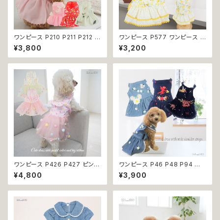
ワンピース P210 P211 P212 犬
ワンピース P577 ワンピース ド
イエロー ピンク ホワイト レッド
レス ハンドメイド 花 スカート ト
¥3,800
¥3,200
レモン 蝶 フラワー 猫 ペット 服
ップス ティアードスカート 春 夏
犬服 犬の服 犬洋服 犬の洋服
パピー 小型犬 犬 猫 ペット 服
洋服 猫服 猫の服 猫洋服 猫の
犬服 猫服 犬の服 猫の服 ドッグ
洋服 dog ドッグウェア ドッグウ
ウェア おしゃれ かわいい お出
エア 女の子 小型犬 おしゃれ か
かけ 返品交換不可
わいい 可愛い 透け感 コットン
返品交換不可
ワンピース P426 P427 ピンク
ワンピース P46 P48 P94 犬
ホワイト ハンドメイド ビーズ 揺
服 フラワー デニム調 トップス ナ
¥4,800
¥3,900
れる リボン レース ドッグウェア
チュラル ハンドメイド ブルー 青
春夏 ドッグウエア ドッグ ウェア
花 パール風 ビーズ ドッグ ウェ
犬 猫 ペット 服 犬服 猫服 シン
ア ドックウェア ドッグウエア 犬
プル 犬洋服 猫洋服 春 夏 洋服
服 犬の服 犬洋服 洋服 女の子
女の子 男の子 小型 おしゃれ か
小型 小型犬 猫 おしゃれ かわい
わいい 送料無料 返品交換不可
い 返品交換不可