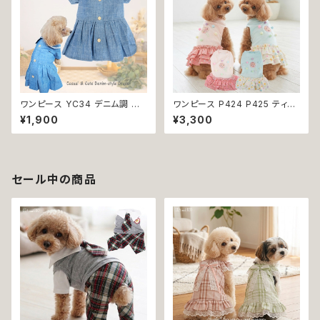
ワンピース YC34 デニム調 紺
ワンピース P424 P425 ティア
レース シンプル 女の子 春 夏
ード ドット 水玉 ハンドメイド ド
¥1,900
¥3,300
犬 犬服 小型 猫 服 洋服 ペット
ッグウェア 春夏 ドッグウエア ド
dog ドッグウェア おしゃれ かわ
ッグ ウェア 犬 猫 ペット 服 犬服
いい 返品交換不可
猫服 シンプル 犬洋服 猫洋服 洋
服 小型 おしゃれ かわいい 返品
交換不可
セール中の商品