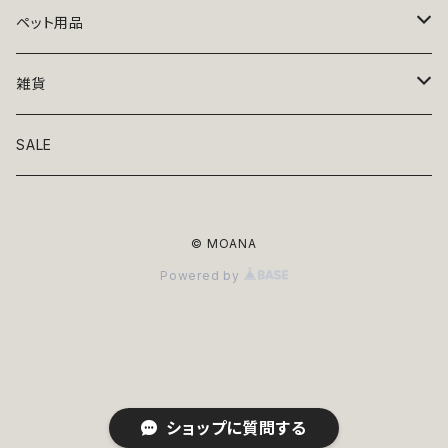
トップス
ペット用品
ニット
ボトムス
ベッド
雑貨
アロハ
ワンピース
リード・首輪
アート
SALE
Oliver Gal
和装
靴・帽子
グラス・食器
© MOANA
Lolita
ジャケット
アクセサリー
ポーチ・バッグ
Powered by
Kate spade
サングラス・ゴーグル
IZAK
コスプレ
キャリーケース・バッグ
小物
リボン・蝶ネクタイ
Mark tetro
布地
mark tetro
ロンパース・つなぎ
マナーパンツ
エプロン・ミトン
ショップに質問する
KAHRI HOME
レザー
Kate spade
ベルトタイプ
KAHRI HOME