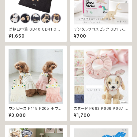
ばね口巾着 GD40 GD41 GD4
デンタルフロスピック GD1 いち
2 GD43 GD44 わんこポーチ
ごフレーバーデンタルフロス TH
¥1,650
¥700
ポーチ デニム コットン チワワ柄
E HUMBLE CO. 30本入り い
トイプードル柄 フレンチブルドッ
ちごフレーバー 恐竜 フロス 歯
グ 柄 犬雑貨 犬好き プレゼント
間 虫歯 歯周病 オーラルケア
贈り物
ワンピース P149 P205 ホワイ
スヌード P662 P666 P667 P
ト ピンク フラワー ハンドメイド
670 P673 P674 P765 カチ
¥3,800
¥1,700
Bee パステル コットン dog ウ
ューシャ 花柄 小花柄 バラ 薔薇
ェア ドッグ ウェア ドッグウエア
無地 濡れ防止 汚れ防止 ドッグ
犬 猫 ペット 服 犬服 犬洋服 犬
ウェア ドッグ ウェア 犬 猫 ペッ
の洋服 洋服 小型犬 中型犬 女
ト 服 犬服 猫服 おしゃれ かわい
の子 スカート 花 蜂 ストーン ビ
い 小型犬 返品交換不可