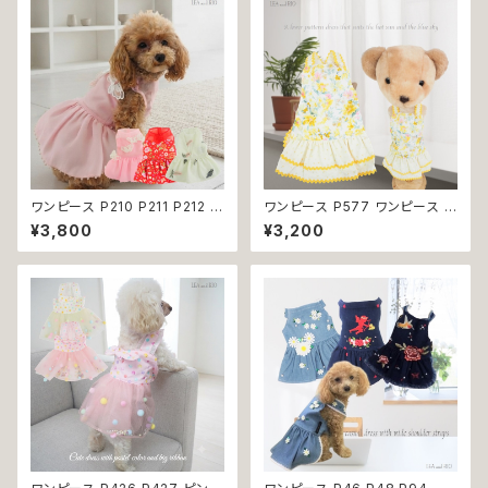
ワンピース P210 P211 P212 犬
ワンピース P577 ワンピース ド
イエロー ピンク ホワイト レッド
レス ハンドメイド 花 スカート ト
¥3,800
¥3,200
レモン 蝶 フラワー 猫 ペット 服
ップス ティアードスカート 春 夏
犬服 犬の服 犬洋服 犬の洋服
パピー 小型犬 犬 猫 ペット 服
洋服 猫服 猫の服 猫洋服 猫の
犬服 猫服 犬の服 猫の服 ドッグ
洋服 dog ドッグウェア ドッグウ
ウェア おしゃれ かわいい お出
エア 女の子 小型犬 おしゃれ か
かけ 返品交換不可
わいい 可愛い 透け感 コットン
返品交換不可