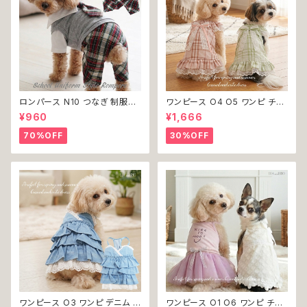
ロンパース N10 つなぎ 制服風
ワンピース O4 O5 ワンピ チェ
チェック柄 グレー 灰色 コスチュ
ック プリーツ レース 女の子 犬
¥960
¥1,666
ーム コスプレ ドッグウェア dog
犬服 小型 猫 服 洋服 ペット do
犬 猫 ペット 服 犬服 洋服 オシ
g ドッグウェア おしゃれ かわい
70%OFF
30%OFF
ャレ かわいい 小型犬 返品交換
い 返品交換不可
不可
ワンピース O3 ワンピ デニム プ
ワンピース O1 O6 ワンピ チュ