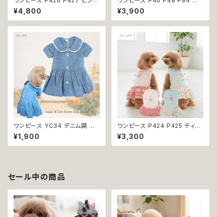
ワンピース P426 P427 ピンク
ワンピース P46 P48 P94 犬
ホワイト ハンドメイド ビーズ 揺
服 フラワー デニム調 トップス ナ
¥4,800
¥3,900
れる リボン レース ドッグウェア
チュラル ハンドメイド ブルー 青
春夏 ドッグウエア ドッグ ウェア
花 パール風 ビーズ ドッグ ウェ
犬 猫 ペット 服 犬服 猫服 シン
ア ドックウェア ドッグウエア 犬
プル 犬洋服 猫洋服 春 夏 洋服
服 犬の服 犬洋服 洋服 女の子
女の子 男の子 小型 おしゃれ か
小型 小型犬 猫 おしゃれ かわい
わいい 送料無料 返品交換不可
い 返品交換不可
ワンピース YC34 デニム調 紺
ワンピース P424 P425 ティア
レース シンプル 女の子 春 夏
ード ドット 水玉 ハンドメイド ド
¥1,900
¥3,300
犬 犬服 小型 猫 服 洋服 ペット
ッグウェア 春夏 ドッグウエア ド
dog ドッグウェア おしゃれ かわ
ッグ ウェア 犬 猫 ペット 服 犬服
いい 返品交換不可
猫服 シンプル 犬洋服 猫洋服 洋
服 小型 おしゃれ かわいい 返品
交換不可
セール中の商品