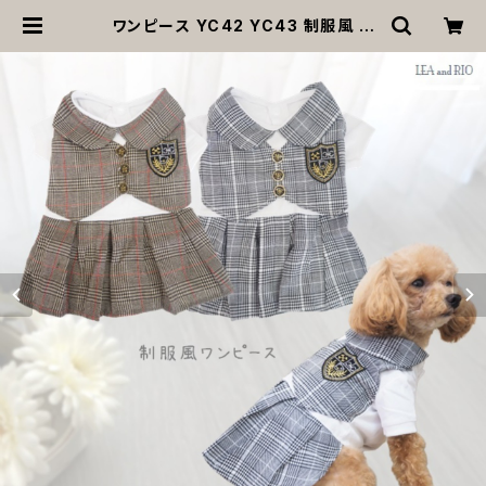
ワンピース YC42 YC43 制服風 グ
レー ブラウン コスチューム コスプレ
仮装 女の子 犬 犬服 小型 猫 服 洋服
ペット dog ドッグウェア おしゃれ か
わいい 返品交換不可 | MOANA