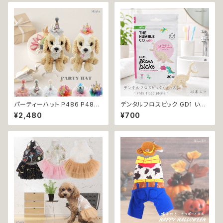
パーティーハット P486 P487
デンタルフロスピック GD1 いち
P488 P489 P490 P491 三
ごフレーバーデンタルフロス TH
¥2,480
¥700
角帽子 とんがり帽子 王冠 帽子
E HUMBLE CO. 30本入り い
ハット 誕生日 パーティー ドック
ちごフレーバー 恐竜 フロス 歯
ウェア 犬 用 服 犬服 犬の服 ド
間 虫歯 歯周病 オーラルケア
ッグ ウェア ドッグウエア 犬洋服
犬の洋服 洋服 猫 猫服 猫の服
ペット 小型犬 中型犬 おしゃれ
かわいい 可愛い 返品交換不可