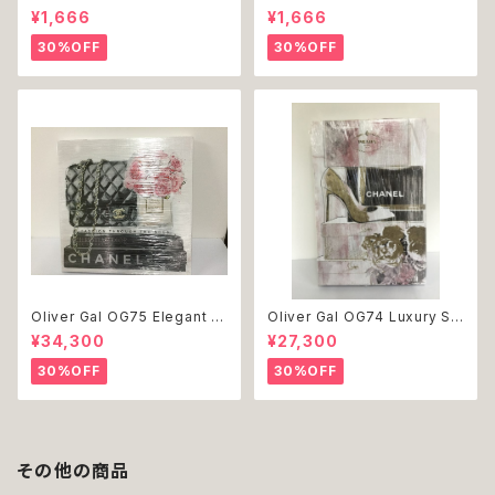
リーツ レース 女の子 犬 犬服
ール レース 花 フラワー 女の子
¥1,666
¥1,666
小型 猫 服 洋服 ペット dog ド
犬 犬服 小型 猫 服 洋服 ペット
ッグウェア おしゃれ かわいい 返
dog ドッグウェア おしゃれ かわ
30%OFF
30%OFF
品交換不可
いい 返品交換不可
Oliver Gal OG75 Elegant E
Oliver Gal OG74 Luxury St
ssentials Paris 絵 アート イ
acked Shoes Rose Giftbo
¥34,300
¥27,300
ンテリア お祝い 贈り物 プレゼ
x 絵 アート インテリア お祝い
ント 結婚 新築 開店 周年 バー
贈り物 プレゼント 結婚 新築 開
30%OFF
30%OFF
スデイ 誕生日 ご褒美
店 周年 バースデイ 誕生日 ご褒
美
その他の商品