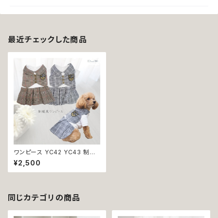
最近チェックした商品
ワンピース YC42 YC43 制服
風 グレー ブラウン コスチューム
¥2,500
コスプレ 仮装 女の子 犬 犬服
小型 猫 服 洋服 ペット dog ド
ッグウェア おしゃれ かわいい 返
品交換不可
同じカテゴリの商品