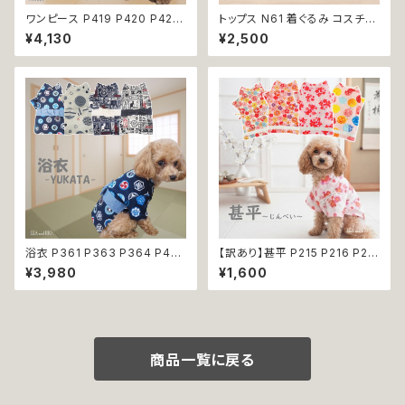
ワンピース P419 P420 P421
トップス N61 着ぐるみ コスチュ
シースルー ピンク ブラック ゴー
ーム コスプレ キャラクター ブル
¥4,130
¥2,500
ルド ドッグウェア 春夏 ドッグウ
ー ホワイト レッド 帽子付き カ
エア ドッグ ウェア 犬 猫 ペット
ウボーイ 衣装 仮装 変身 ハロ
服 犬服 シンプル 犬洋服 春 夏
ウィン ドッグウェア dog 犬 猫
洋服 小型 おしゃれ かわいい 送
ペット 服 犬服 猫服 洋服 オシャ
料無料 返品交換不可
レ かわいい 小型犬 返品交換不
可
浴衣 P361 P363 P364 P40
【訳あり】甚平 P215 P216 P21
3 ハンドメイド 手鞠 紺 ネイビ
7 P218 ドッグウエア ドックウェ
¥3,980
¥1,600
ー 白 ホワイト きなり ドッグ ウ
ア 女の子 ピンク ホワイト フラ
ェア ドッグウエア 犬 猫 ペット
ワー 花柄 桜 水風船 祭り 極小
服 犬服 猫服 犬の服 猫の服 和
小型犬 犬 猫 ペット 服 犬服 犬
装 和柄 小型犬 子犬 仔犬 夏 返
の服 犬洋服 犬の洋服 洋服 お
品交換不可
しゃれ かわいい 可愛い 和装 和
柄 古風 伝統 日本 夏 返品交換
商品一覧に戻る
不可