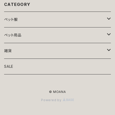
CATEGORY
ペット服
トップス
ペット用品
ニット
ボトムス
ベッド
雑貨
アロハ
ワンピース
リード・首輪
アート
SALE
Oliver Gal
和装
靴・帽子
グラス・食器
© MOANA
Lolita
ジャケット
アクセサリー
ポーチ・バッグ
Powered by
Kate spade
サングラス・ゴーグル
IZAK
コスプレ
キャリーケース・バッグ
小物