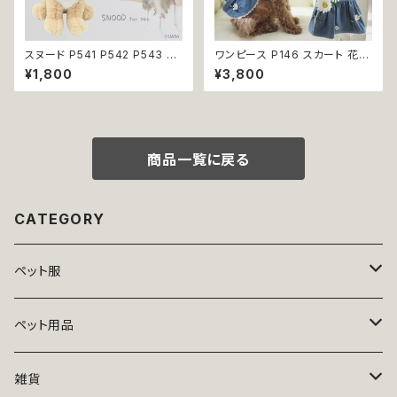
スヌード P541 P542 P543 P5
ワンピース P146 スカート 花
44 カチューシャ 耳カバー 小花
ジャンスカ ドッグウエア ドック
¥1,800
¥3,800
模様 花 汚れ防止 濡れ防止 ドッ
ウェア 犬 猫 犬の服 猫の服 do
グウェア ドッグ ウェア 犬 猫 ペ
g ペット 服 小型犬 かわいい お
ット 服 犬服 猫服 かわいい おし
しゃれ お呼ばれ フレア キュート
ゃれ 小型犬 返品交換不可
返品交換不可
商品一覧に戻る
CATEGORY
ペット服
トップス
ペット用品
ニット
ボトムス
ベッド
雑貨