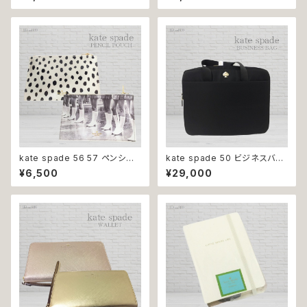
文具 文房具 デスク 贈り物 プレ
ルズ ペンケース 筆箱 文房具 ス
ゼント 学校 オフィス
テーショナリー ポーチ 小物入れ
kate spade 56 57 ペンシル
kate spade 50 ビジネスバッ
ポーチ フラミンゴ ガールズ ケイ
グ ブラック ケイトスペード バッ
¥6,500
¥29,000
トスペード ペンケース 筆箱 文
グ 鞄 レディース 手提げ 仕事 シ
房具 ステーショナリー
ョルダー