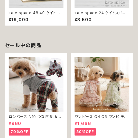
kate spade 48 49 ケイトス
kate spade 24 ケイトスペー
ペード 財布 長財布 ウォレット
ド ミニノート ホワイト シンプル
¥19,000
¥3,500
ゴールド ピンクゴールド レディ
ノート メモ帳 手帳 文房具 ステ
ース ラウンドファスナー
ーショナリー おしゃれ かわいい
セール中の商品
ロンパース N10 つなぎ 制服風
ワンピース O4 O5 ワンピ チェ
チェック柄 グレー 灰色 コスチュ
ック プリーツ レース 女の子 犬
¥960
¥1,666
ーム コスプレ ドッグウェア dog
犬服 小型 猫 服 洋服 ペット do
犬 猫 ペット 服 犬服 洋服 オシ
g ドッグウェア おしゃれ かわい
70%OFF
30%OFF
ャレ かわいい 小型犬 返品交換
い 返品交換不可