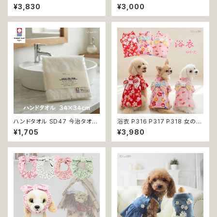
古風 伝統 日本 夏 ハンドメイド
ード スーツ フォーマル 蝶ネクタ
¥3,830
¥3,000
ドッグウエア ドックウェア 男の
イ リボン 犬 猫 ペット 服 犬の
子 極小 小型犬 犬 猫 ペット 服
服 猫の服 犬服 猫服 ドッグウェ
犬服 犬の服 犬洋服 犬の洋服
ア おしゃれ かっこいい クール
洋服 おしゃれ かわいい 可愛い
シャツ 返品交換不可
返品交換不可
ハンドタオル SD47 今治タオル
浴衣 P316 P317 P318 女の子
タオル 34×34cm Imabari Tir
レッド ベビー ピンク ドッグ ウェ
¥1,705
¥3,980
er 白 アイボリー ラムコ糸 イン
ア ドッグウエア 犬 猫 ペット 服
ド綿 贅沢タオル 高級 シンプル
犬服 猫服 犬の服 猫の服 和装
日本製 綿100％
和柄 金魚 サクラ わんこ 小型犬
子犬 仔犬 返品交換不可