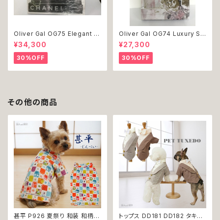
Oliver Gal OG75 Elegant E
Oliver Gal OG74 Luxury St
ssentials Paris 絵 アート イ
acked Shoes Rose Giftbo
¥34,300
¥27,300
ンテリア お祝い 贈り物 プレゼ
x 絵 アート インテリア お祝い
ント 結婚 新築 開店 周年 バー
贈り物 プレゼント 結婚 新築 開
30%OFF
30%OFF
スデイ 誕生日 ご褒美
店 周年 バースデイ 誕生日 ご褒
美
その他の商品
甚平 P926 夏祭り 和装 和柄
トップス DD181 DD182 タキシ