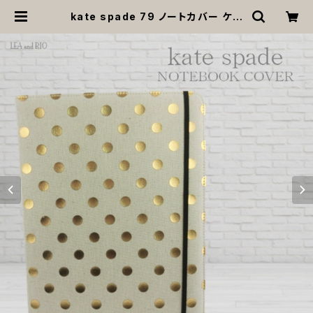
kate spade 79 ノートカバー ケイ
トスペード 手帳 ノート 文具 文房具
デスク 贈り物 プレゼント 学校 オフィ
ス | MOANA