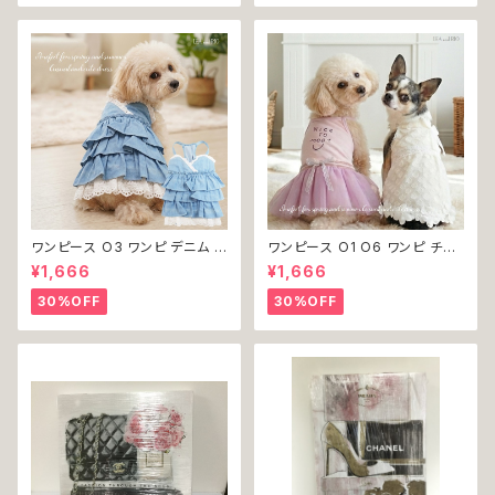
不可
ワンピース O3 ワンピ デニム プ
ワンピース O1 O6 ワンピ チュ
リーツ レース 女の子 犬 犬服
ール レース 花 フラワー 女の子
¥1,666
¥1,666
小型 猫 服 洋服 ペット dog ド
犬 犬服 小型 猫 服 洋服 ペット
ッグウェア おしゃれ かわいい 返
dog ドッグウェア おしゃれ かわ
30%OFF
30%OFF
品交換不可
いい 返品交換不可