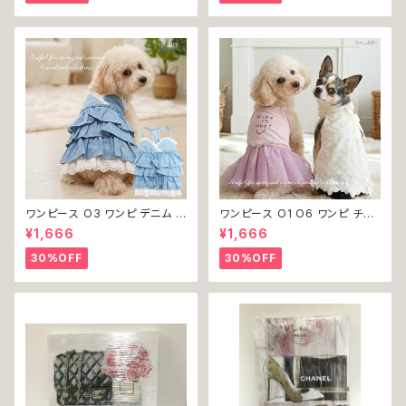
ャレ かわいい 小型犬 返品交換
い 返品交換不可
不可
ワンピース O3 ワンピ デニム プ
ワンピース O1 O6 ワンピ チュ
リーツ レース 女の子 犬 犬服
ール レース 花 フラワー 女の子
¥1,666
¥1,666
小型 猫 服 洋服 ペット dog ド
犬 犬服 小型 猫 服 洋服 ペット
ッグウェア おしゃれ かわいい 返
dog ドッグウェア おしゃれ かわ
30%OFF
30%OFF
品交換不可
いい 返品交換不可