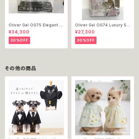
Oliver Gal OG75 Elegant E
Oliver Gal OG74 Luxury St
ssentials Paris 絵 アート イ
acked Shoes Rose Giftbo
¥34,300
¥27,300
ンテリア お祝い 贈り物 プレゼ
x 絵 アート インテリア お祝い
ント 結婚 新築 開店 周年 バー
贈り物 プレゼント 結婚 新築 開
30%OFF
30%OFF
スデイ 誕生日 ご褒美
店 周年 バースデイ 誕生日 ご褒
美
その他の商品