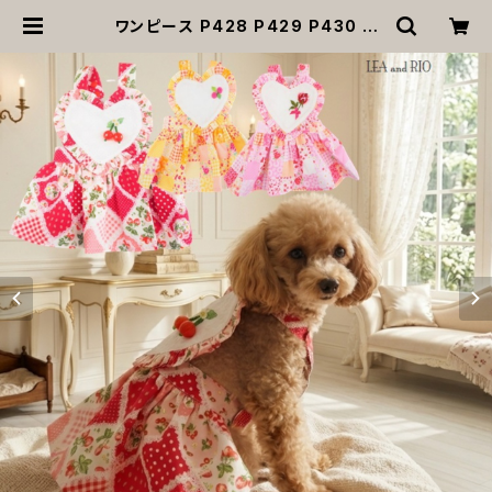
ワンピース P428 P429 P430 ハ
ート レッド ピンク イエロー ハンドメ
イド 花柄 リボン レース ドッグウェア
春夏 ドッグウエア ドッグ ウェア 犬 猫
ペット 服 犬服 猫服 シンプル 犬洋服
猫洋服 春 夏 洋服 女の子 男の子 小
型 おしゃれ かわいい 送料無料 返品
交換不可 | MOANA