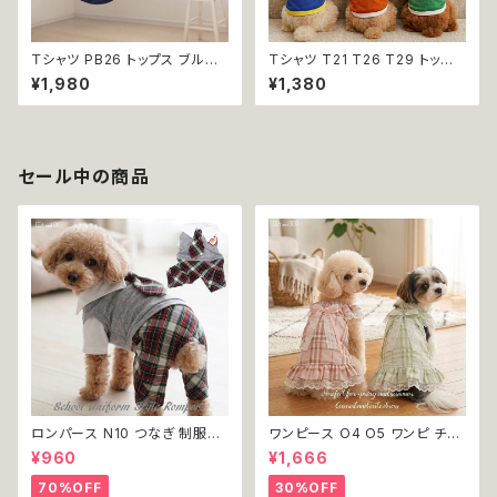
Ｔシャツ PB26 トップス ブルー
Ｔシャツ T21 T26 T29 トップ
野球 くま ドックウェア 小型犬
ス ノースリーブ メッシュ 夏 蒸
¥1,980
¥1,380
犬 猫 dog cat ペット 服 犬服
れにくい 犬 猫 ペット 犬の服 猫
返品交換不可
の服 犬服 猫服 返品交換不可
セール中の商品
ロンパース N10 つなぎ 制服風
ワンピース O4 O5 ワンピ チェ
チェック柄 グレー 灰色 コスチュ
ック プリーツ レース 女の子 犬
¥960
¥1,666
ーム コスプレ ドッグウェア dog
犬服 小型 猫 服 洋服 ペット do
犬 猫 ペット 服 犬服 洋服 オシ
g ドッグウェア おしゃれ かわい
70%OFF
30%OFF