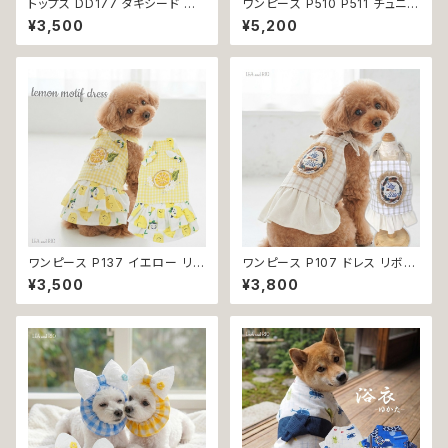
トップス DD177 タキシード ス
ワンピース P510 P511 チュニッ
ーツ フォーマル 蝶ネクタイ ネク
クワンピース ワンピ ハイウエス
¥3,500
¥5,200
タイ リボン 犬 猫 ペット 服 犬の
ト ハンドメイド お揃い 犬服 猫
服 猫の服 犬服 猫服 ドッグウェ
服 ドックウェア ドッグウエア ナ
ア おしゃれ かっこいい クール
チュラル ウェア トップス 犬 猫
シャツ 返品交換不可
服 犬洋服 猫洋服 洋服 女の子
小型 小型犬 おしゃれ かわいい
プレゼント ギフト 送料無料 返
品交換不可
ワンピース P137 イエロー リボ
ワンピース P107 ドレス リボン
ン 夏用 ハンドメイド 夏服 おし
チェック ハンドメイド ナチュラル
¥3,500
¥3,800
ゃれ かわいい ガーリー キュート
ドッグウェア ドッグウエア dog
レモン lemon 黄色 チェック フ
犬 猫 ペット 服 犬の服 猫の服
リル フラワー ストーン キラキラ
かわいい おしゃれ 小型犬 送料
dog 服 ドッグウェア 犬 猫 犬服
無料 返品交換不可
猫服 ペット 洋服 小型犬 ワンち
ゃん 夏 サマー 返品交換不可