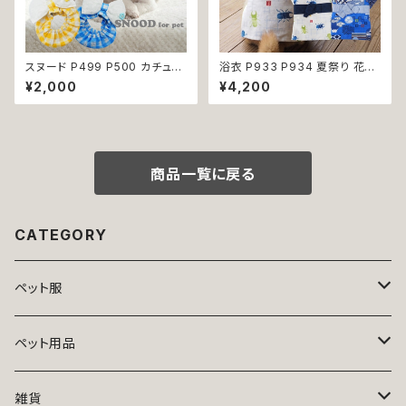
スヌード P499 P500 カチュー
浴衣 P933 P934 夏祭り 花火
シャ りぼん ブルー イエロー ド
大会 富士山 カブトムシ クワガ
¥2,000
¥4,200
ッグウェア ドッグ ウェア ドッグ
タ 昆虫柄 和装 和柄 古風 伝統
ウエア 犬 猫 ペット 服 犬服 か
日本 夏 ハンドメイド ドッグウエ
わいい おしゃれ 小型犬 濡れ防
ア ドックウェア 男の子 極小 小
止 汚れ防止 返品交換不可
型犬 犬 猫 ペット 服 犬服 犬の
服 犬洋服 犬の洋服 洋服 おしゃ
れ かわいい 可愛い 返品交換不
商品一覧に戻る
可
CATEGORY
ペット服
トップス
ペット用品
ニット
ボトムス
ベッド
雑貨