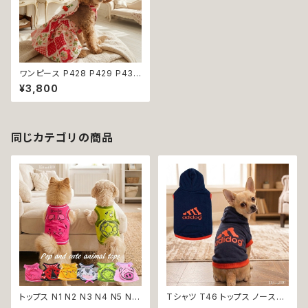
ワンピース P428 P429 P430
ハート レッド ピンク イエロー
¥3,800
ハンドメイド 花柄 リボン レース
ドッグウェア 春夏 ドッグウエア
ドッグ ウェア 犬 猫 ペット 服 犬
服 猫服 シンプル 犬洋服 猫洋服
春 夏 洋服 女の子 男の子 小型
同じカテゴリの商品
おしゃれ かわいい 送料無料 返
品交換不可
トップス N1 N2 N3 N4 N5 N6
Tシャツ T46 トップス ノースリ
うさぎ てんとう虫 ひよこ しまう
ーブ ネイビー×オレンジ 紺 橙