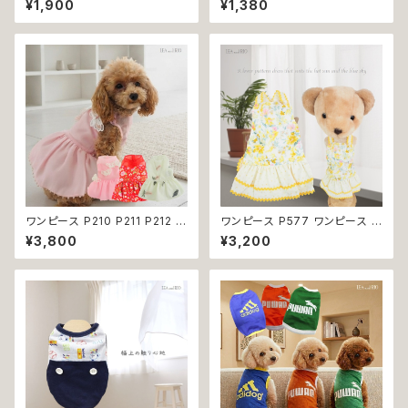
¥1,900
¥1,380
ま かめ ぶた ポケット ビビット
スポーティー フード 帽子 犬 猫
ドッグウェア dog 犬 猫 ペット
ペット 犬服 猫服 犬の服 猫の服
服 犬服 猫服 洋服 犬の服 猫の
服 オシャレ かわいい 小型犬 返
品交換不可
ワンピース P210 P211 P212 犬
ワンピース P577 ワンピース ド
イエロー ピンク ホワイト レッド
レス ハンドメイド 花 スカート ト
¥3,800
¥3,200
レモン 蝶 フラワー 猫 ペット 服
ップス ティアードスカート 春 夏
犬服 犬の服 犬洋服 犬の洋服
パピー 小型犬 犬 猫 ペット 服
洋服 猫服 猫の服 猫洋服 猫の
犬服 猫服 犬の服 猫の服 ドッグ
洋服 dog ドッグウェア ドッグウ
ウェア おしゃれ かわいい お出
エア 女の子 小型犬 おしゃれ か
かけ 返品交換不可
わいい 可愛い 透け感 コットン
返品交換不可