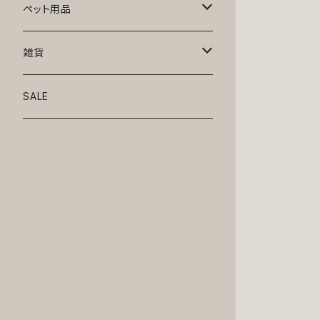
トップス
ペット用品
ニット
ボトムス
ベッド
雑貨
アロハ
ワンピース
リード・首輪
アート
SALE
Oliver Gal
和装
靴・帽子
グラス・食器
Lolita
ジャケット
アクセサリー
ポーチ・バッグ
Kate spade
サングラス・ゴーグル
IZAK
コスプレ
キャリーケース・バッグ
小物
リボン・蝶ネクタイ
Mark tetro
布地
mark tetro
ロンパース・つなぎ
マナーパンツ
エプロン・ミトン
KAHRI HOME
レザー
Kate spade
ベルトタイプ
KAHRI HOME
フォーマル