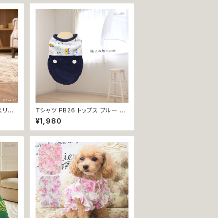
スリー
Ｔシャツ PB26 トップス ブルー 野
 スポ
球 くま ドックウェア 小型犬 犬 猫
¥1,980
 ペット
dog cat ペット 服 犬服 返品交換
不可