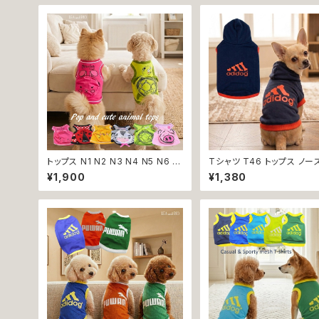
トップス N1 N2 N3 N4 N5 N6 う
Tシャツ T46 トップス ノー
さぎ てんとう虫 ひよこ しまうま か
ブ ネイビー×オレンジ 紺 橙
¥1,900
¥1,380
め ぶた ポケット ビビット ドッグウ
ーティー フード 帽子 犬 猫
ェア dog 犬 猫 ペット 服 犬服 猫
犬服 猫服 犬の服 猫の服
服 洋服 犬の服 猫の服 オシャレ
かわいい 小型犬 返品交換不可