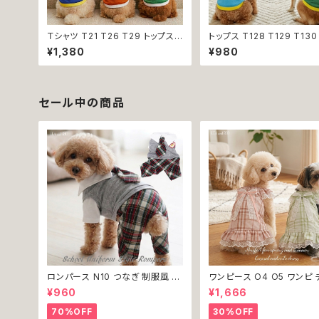
Ｔシャツ T21 T26 T29 トップス
トップス T128 T129 T130
ノースリーブ メッシュ 夏 蒸れにく
T132 Ｔシャツ 1-7号 小型
¥1,380
¥980
い 犬 猫 ペット 犬の服 猫の服 犬
ポーティー カジュアル メッシ
服 猫服 返品交換不可
ースリーブ ブルー グリーン
ビー ドックウェア ドッグウェ
g 犬 猫 ペット 服 犬服 猫
服 猫の服 オシャレ 小型犬
セール中の商品
換不可
ロンパース N10 つなぎ 制服風 チ
ワンピース O4 O5 ワンピ 
ェック柄 グレー 灰色 コスチューム
ク プリーツ レース 女の子 
¥960
¥1,666
コスプレ ドッグウェア dog 犬 猫
小型 猫 服 洋服 ペット dog
ペット 服 犬服 洋服 オシャレ かわ
ウェア おしゃれ かわいい 
70%OFF
30%OFF