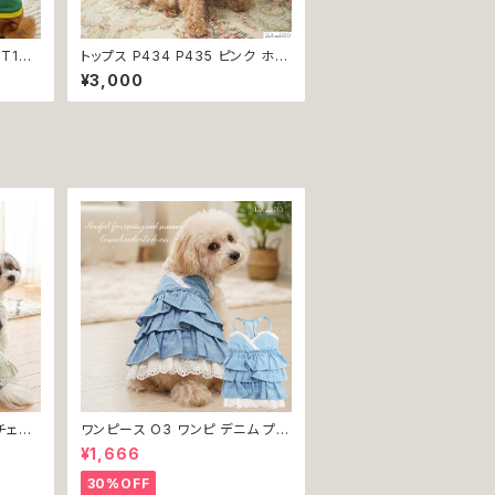
 T131
トップス P434 P435 ピンク ホワ
犬用 ス
イト ハンドメイド シースルートップ
¥3,000
ュ ノ
ス 上品 フリル ドッグウェア 春夏
 ネイ
ドッグウエア ドッグ ウェア 犬 猫
ア do
ペット 服 犬服 猫服 シンプル 犬洋
服 犬の
服 猫洋服 春 夏 洋服 女の子 小型
 返品交
おしゃれ かわいい 返品交換不可
チェッ
ワンピース O3 ワンピ デニム プリ
犬 犬服
ーツ レース 女の子 犬 犬服 小型
¥1,666
 ドッグ
猫 服 洋服 ペット dog ドッグウェ
返品交
ア おしゃれ かわいい 返品交換不
30%OFF