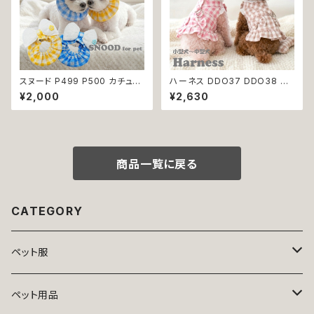
スヌード P499 P500 カチュー
ハーネス DDO37 DDO38 洋
シャ りぼん ブルー イエロー ド
服のようなハーネス 胴輪 チェッ
¥2,000
¥2,630
ッグウェア ドッグ ウェア ドッグ
ク 散歩 お出掛け 引っ張り防止
ウエア 犬 猫 ペット 服 犬服 か
小型犬 犬 猫 ペット 服 犬服 返
わいい おしゃれ 小型犬 濡れ防
品交換不可
止 汚れ防止 返品交換不可
商品一覧に戻る
CATEGORY
ペット服
トップス
ペット用品