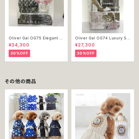
Oliver Gal OG75 Elegant E
Oliver Gal OG74 Luxury St
ssentials Paris 絵 アート イ
acked Shoes Rose Giftbo
¥34,300
¥27,300
ンテリア お祝い 贈り物 プレゼ
x 絵 アート インテリア お祝い
ント 結婚 新築 開店 周年 バー
贈り物 プレゼント 結婚 新築 開
30%OFF
30%OFF
スデイ 誕生日 ご褒美
店 周年 バースデイ 誕生日 ご褒
美
その他の商品