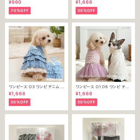
¥960
¥1,666
ーム コスプレ ドッグウェア dog
犬服 小型 猫 服 洋服 ペット do
犬 猫 ペット 服 犬服 洋服 オシ
g ドッグウェア おしゃれ かわい
70%OFF
30%OFF
ャレ かわいい 小型犬 返品交換
い 返品交換不可
不可
ワンピース O3 ワンピ デニム プ
ワンピース O1 O6 ワンピ チュ
リーツ レース 女の子 犬 犬服
ール レース 花 フラワー 女の子
¥1,666
¥1,666
小型 猫 服 洋服 ペット dog ド
犬 犬服 小型 猫 服 洋服 ペット
ッグウェア おしゃれ かわいい 返
dog ドッグウェア おしゃれ かわ
30%OFF
30%OFF
品交換不可
いい 返品交換不可