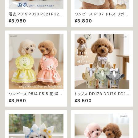
浴衣 P319 P320 P321 P322
ワンピース P107 ドレス リボン
和装 和柄 男の子 ネイビー ブル
チェック ハンドメイド ナチュラル
¥3,980
¥3,800
ー ホワイト ブラック ドッグ ウェ
ドッグウェア ドッグウエア dog
ア ドッグウエア 犬 猫 ペット 服
犬 猫 ペット 服 犬の服 猫の服
犬服 トンボ とんぼ 漢字 ドラゴ
かわいい おしゃれ 小型犬 送料
ン 龍 富士 山 小型犬 子犬 仔犬
無料 返品交換不可
夏 返品交換不可
ワンピース P514 P515 花 蝶
トップス DD178 DD179 DD18
ハンドメイド ピンク イエローグ
0 タキシード スーツ フォーマル
¥3,980
¥3,500
リーン レース ドッグウェア 春夏
蝶ネクタイ ネクタイ リボン 犬
ドッグウエア ドッグ ウェア 犬 猫
猫 ペット 服 犬の服 猫の服 犬
ペット 服 犬服 猫服 シンプル 犬
服 猫服 ドッグウェア おしゃれ
の洋服 猫の洋服 春 夏 洋服 女
かっこいい クール シャツ 返品
の子 小型 おしゃれ かわいい 送
交換不可
料無料 返品交換不可