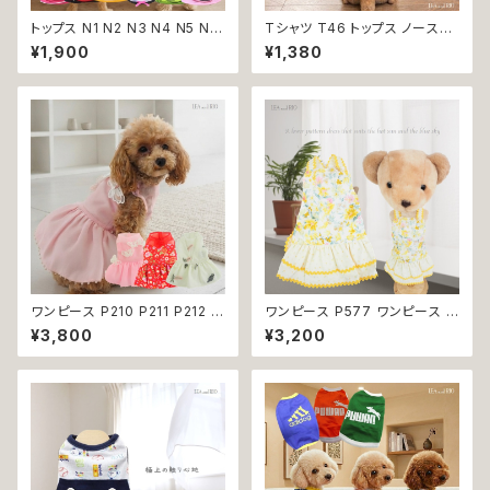
トップス N1 N2 N3 N4 N5 N6
Tシャツ T46 トップス ノースリ
うさぎ てんとう虫 ひよこ しまう
ーブ ネイビー×オレンジ 紺 橙
¥1,900
¥1,380
ま かめ ぶた ポケット ビビット
スポーティー フード 帽子 犬 猫
ドッグウェア dog 犬 猫 ペット
ペット 犬服 猫服 犬の服 猫の服
服 犬服 猫服 洋服 犬の服 猫の
服 オシャレ かわいい 小型犬 返
品交換不可
ワンピース P210 P211 P212 犬
ワンピース P577 ワンピース ド
イエロー ピンク ホワイト レッド
レス ハンドメイド 花 スカート ト
¥3,800
¥3,200
レモン 蝶 フラワー 猫 ペット 服
ップス ティアードスカート 春 夏
犬服 犬の服 犬洋服 犬の洋服
パピー 小型犬 犬 猫 ペット 服
洋服 猫服 猫の服 猫洋服 猫の
犬服 猫服 犬の服 猫の服 ドッグ
洋服 dog ドッグウェア ドッグウ
ウェア おしゃれ かわいい お出
エア 女の子 小型犬 おしゃれ か
かけ 返品交換不可
わいい 可愛い 透け感 コットン
返品交換不可