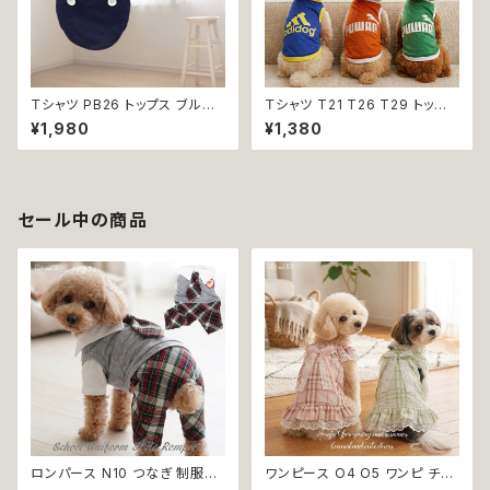
Ｔシャツ PB26 トップス ブルー
Ｔシャツ T21 T26 T29 トップ
野球 くま ドックウェア 小型犬
ス ノースリーブ メッシュ 夏 蒸
¥1,980
¥1,380
犬 猫 dog cat ペット 服 犬服
れにくい 犬 猫 ペット 犬の服 猫
返品交換不可
の服 犬服 猫服 返品交換不可
セール中の商品
ロンパース N10 つなぎ 制服風
ワンピース O4 O5 ワンピ チェ
チェック柄 グレー 灰色 コスチュ
ック プリーツ レース 女の子 犬