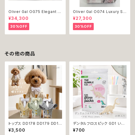
Oliver Gal OG75 Elegant E
Oliver Gal OG74 Luxury St
ssentials Paris 絵 アート イ
acked Shoes Rose Giftbo
¥34,300
¥27,300
ンテリア お祝い 贈り物 プレゼ
x 絵 アート インテリア お祝い
ント 結婚 新築 開店 周年 バー
贈り物 プレゼント 結婚 新築 開
30%OFF
30%OFF
スデイ 誕生日 ご褒美
店 周年 バースデイ 誕生日 ご褒
美
その他の商品
トップス DD178 DD179 DD18
デンタルフロスピック GD1 いち
0 タキシード スーツ フォーマル
ごフレーバーデンタルフロス TH
¥3,500
¥700
蝶ネクタイ ネクタイ リボン 犬
E HUMBLE CO. 30本入り い