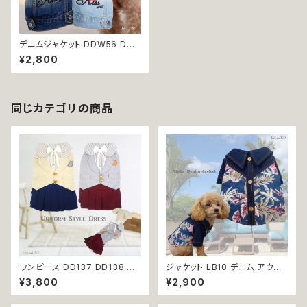
デニムジャケット DDW56 DD
W57 アウター ブルー 赤 キスマ
¥2,800
ーク KISS 唇 小型犬 犬 猫 ペッ
ト 服 犬服 猫服 返品交換不可
同じカテゴリの商品
ワンピース DD137 DD138 ド
ジャケット LB10 デニム アウタ
レス スカート 制服風 フォーマル
ー ボタニカル 花柄 シャツ ステ
¥3,800
¥2,900
リボン ストライプ ドッグウェア
ッチ ヤシ 小型犬 犬 猫 ペット 服
犬 猫 ペット 服 犬服 猫服 犬の
犬服 返品交換不可