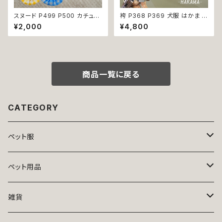
スヌード P499 P500 カチュー
袴 P368 P369 犬服 はかま イ
シャ りぼん ブルー イエロー ド
エロー パープル 和柄 うさぎ リ
¥2,000
¥4,800
ッグウェア ドッグ ウェア ドッグ
ボントップス ボトムス ドッグウェ
ウエア 犬 猫 ペット 服 犬服 か
ア ドッグ ウェア ドッグウエア 犬
わいい おしゃれ 小型犬 濡れ防
服 おしゃれ 小型犬 中型犬 送料
止 汚れ防止 返品交換不可
無料 返品交換不可
商品一覧に戻る
CATEGORY
ペット服
トップス
ペット用品
ニット
ボトムス
ベッド
雑貨