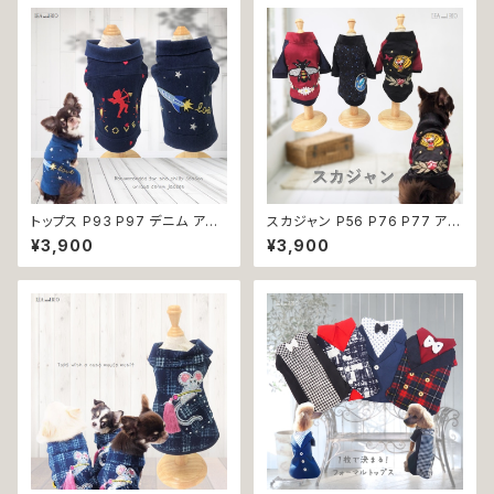
服 猫の服 おしゃれ かっこいい
クール シャツ 返品交換不可
トップス P93 P97 デニム アウ
スカジャン P56 P76 P77 アウ
ター ジャケット ダーク スター
ター トップス ハンドメイド 虎 花
¥3,900
¥3,900
エンジェル ハート キラキラ ビジ
宇宙 バイカラー タイガー スペ
ュー ストーン ドッグウェア ドッ
ース 惑星 ギャラクシー フラワー
クウェア dog 犬 猫 ペット 服
蜂 犬 猫 ペット 服 犬服 猫服 犬
犬服 猫服 犬の服 猫の服 オシャ
洋服 猫洋服 洋服 小型 おしゃれ
レ クール 小型犬 リンク コーデ
かわいい 返品交換不可
返品交換不可