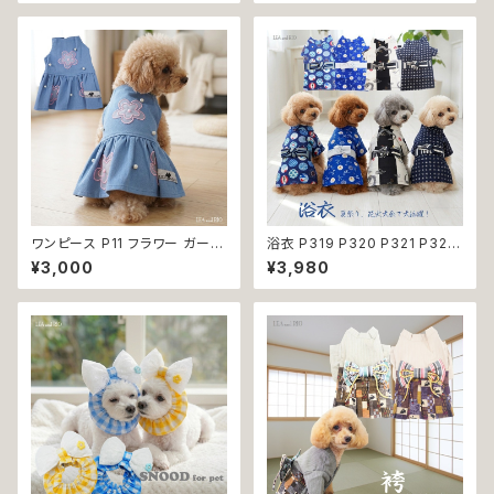
猫 ペット 服 犬の服 猫の服 犬
ちごフレーバー 恐竜 フロス 歯
服 猫服 ドッグウェア おしゃれ
間 虫歯 歯周病 オーラルケア
かっこいい クール シャツ 返品
交換不可
ワンピース P11 フラワー ガーリ
浴衣 P319 P320 P321 P322
ー かわいい ドッグウェア dog
和装 和柄 男の子 ネイビー ブル
¥3,000
¥3,980
犬 猫 ペット 服 犬服 猫服 小型
ー ホワイト ブラック ドッグ ウェ
犬 返品交換不可
ア ドッグウエア 犬 猫 ペット 服
犬服 トンボ とんぼ 漢字 ドラゴ
ン 龍 富士 山 小型犬 子犬 仔犬
夏 返品交換不可