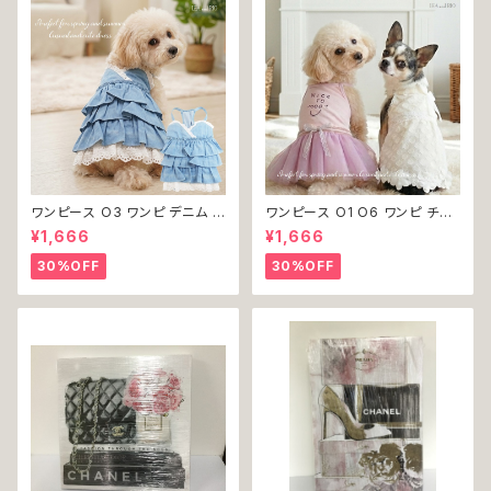
ワンピース O3 ワンピ デニム プ
ワンピース O1 O6 ワンピ チュ
リーツ レース 女の子 犬 犬服
ール レース 花 フラワー 女の子
¥1,666
¥1,666
小型 猫 服 洋服 ペット dog ド
犬 犬服 小型 猫 服 洋服 ペット
ッグウェア おしゃれ かわいい 返
dog ドッグウェア おしゃれ かわ
30%OFF
30%OFF
品交換不可
いい 返品交換不可