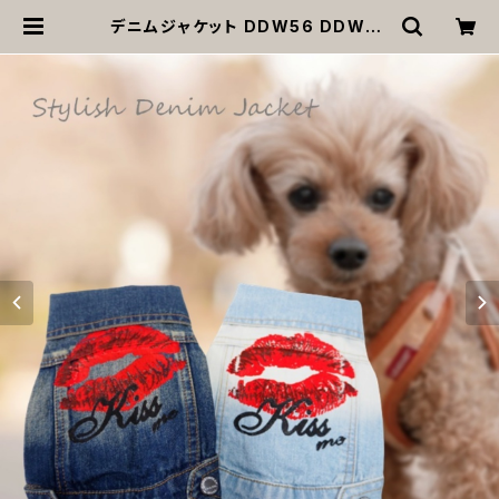
デニムジャケット DDW56 DDW57
アウター ブルー 赤 キスマーク KISS
唇 小型犬 犬 猫 ペット 服 犬服 猫服
返品交換不可 | MOANA