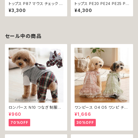
トップス P87 マウス チェック ド
トップス PE20 PE24 PE25 PE
ッグ ウェア ドッグウエア 犬 猫
26 ベスト風 タキシード スーツ
¥3,300
¥4,300
犬服 猫服 服 おしゃれ かわいい
フォーマル ブラック レッド ネイ
ネズミ ネイビー 紺色 格子柄 小
ビー 千鳥格子 タータン チェック
型犬 返品交換不可
蝶ネクタイ リボン チェック柄 ド
ッグウェア 犬 猫 ペット 服 犬服
猫服 犬の服 猫の服 おしゃれ か
セール中の商品
っこいい クール シャツ
ロンパース N10 つなぎ 制服風
ワンピース O4 O5 ワンピ チェ
チェック柄 グレー 灰色 コスチュ
ック プリーツ レース 女の子 犬
¥960
¥1,666
ーム コスプレ ドッグウェア dog
犬服 小型 猫 服 洋服 ペット do
犬 猫 ペット 服 犬服 洋服 オシ
g ドッグウェア おしゃれ かわい
70%OFF
30%OFF
ャレ かわいい 小型犬 返品交換
い 返品交換不可
不可