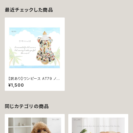
最近チェックした商品
【訳あり】ワンピース AT79 ノー
スリーブ 夏 リゾート 犬 犬服 小
¥1,500
型 猫 猫服 服 洋服 ペット dog
ドッグウェア おしゃれ かわいい
返品交換不可
同じカテゴリの商品