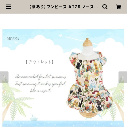
【訳あり】ワンピース AT79 ノースリ
ーブ 夏 リゾート 犬 犬服 小型 猫 猫
服 服 洋服 ペット dog ドッグウェア
おしゃれ かわいい 返品交換不可 | M
OANA