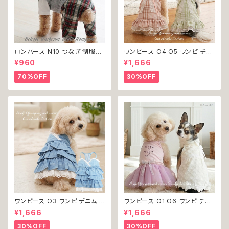
ロンパース N10 つなぎ 制服風
ワンピース O4 O5 ワンピ チェ
チェック柄 グレー 灰色 コスチュ
ック プリーツ レース 女の子 犬
¥960
¥1,666
ーム コスプレ ドッグウェア dog
犬服 小型 猫 服 洋服 ペット do
犬 猫 ペット 服 犬服 洋服 オシ
g ドッグウェア おしゃれ かわい
70%OFF
30%OFF
ャレ かわいい 小型犬 返品交換
い 返品交換不可
不可
ワンピース O3 ワンピ デニム プ
ワンピース O1 O6 ワンピ チュ
リーツ レース 女の子 犬 犬服
ール レース 花 フラワー 女の子
¥1,666
¥1,666
小型 猫 服 洋服 ペット dog ド
犬 犬服 小型 猫 服 洋服 ペット
ッグウェア おしゃれ かわいい 返
dog ドッグウェア おしゃれ かわ
30%OFF
30%OFF