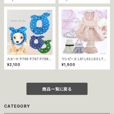
Tirer 白 アイボリー ラムコ糸
り 夏祭り 和装 和柄 古風 伝統
インド綿 贅沢タオル 高級 シン
日本 夏 ドッグウエア ドックウェ
プル 日本製 綿100％
ア 女の子 極小 小型犬 犬 猫 ペ
ット 服 犬服 犬の服 犬洋服 犬
の洋服 洋服 おしゃれ かわいい
可愛い 返品交換不可
スヌード P766 P767 P768
ワンピース L61 L62 L63 L70
カチューシャ うさ耳 たれ耳 うさ
ホワイト ピンク グレー フラミン
¥2,100
¥1,900
みみ ドッグウェア ドッグ ウェア
ゴ レース チェック 犬 猫 ペット
ドッグウエア 犬 猫 ペット 服 犬
服 犬服 太ベルト ベルト おしゃ
服 猫服 かわいい おしゃれ 小型
れ かわいい 上品 レディ ふんわ
犬 濡れ防止 汚れ防止 返品交換
り お呼ばれ お出かけ イベント
不可
パーティー ワンピ dog ドッグ
ウェア 返品交換不可
商品一覧に戻る
CATEGORY