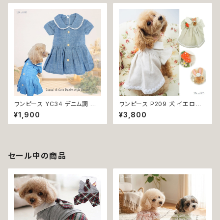
犬 猫 ペット 服 犬服 猫服 シン
ア ドックウェア ドッグウエア 犬
プル 犬洋服 猫洋服 春 夏 洋服
服 犬の服 犬洋服 洋服 女の子
女の子 男の子 小型 おしゃれ か
小型 小型犬 猫 おしゃれ かわい
わいい 送料無料 返品交換不可
い 返品交換不可
ワンピース YC34 デニム調 紺
ワンピース P209 犬 イエロー
レース シンプル 女の子 春 夏
ナチュラル 猫 ペット 服 犬服 犬
¥1,900
¥3,800
犬 犬服 小型 猫 服 洋服 ペット
の服 犬洋服 犬の洋服 洋服 猫
dog ドッグウェア おしゃれ かわ
服 猫の服 猫洋服 猫の洋服 do
いい 返品交換不可
g ドッグウェア ドッグウエア 女
の子 小型犬 おしゃれ かわいい
可愛い 透け感 コットン 返品交
セール中の商品
換不可