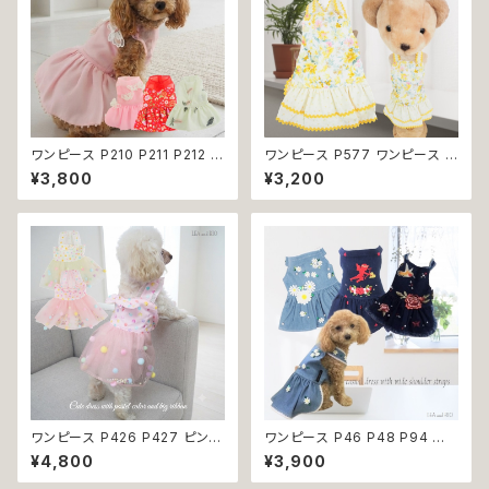
ワンピース P210 P211 P212 犬
ワンピース P577 ワンピース ド
イエロー ピンク ホワイト レッド
レス ハンドメイド 花 スカート ト
¥3,800
¥3,200
レモン 蝶 フラワー 猫 ペット 服
ップス ティアードスカート 春 夏
犬服 犬の服 犬洋服 犬の洋服
パピー 小型犬 犬 猫 ペット 服
洋服 猫服 猫の服 猫洋服 猫の
犬服 猫服 犬の服 猫の服 ドッグ
洋服 dog ドッグウェア ドッグウ
ウェア おしゃれ かわいい お出
エア 女の子 小型犬 おしゃれ か
かけ 返品交換不可
わいい 可愛い 透け感 コットン
返品交換不可
ワンピース P426 P427 ピンク
ワンピース P46 P48 P94 犬
ホワイト ハンドメイド ビーズ 揺
服 フラワー デニム調 トップス ナ
¥4,800
¥3,900
れる リボン レース ドッグウェア
チュラル ハンドメイド ブルー 青
春夏 ドッグウエア ドッグ ウェア
花 パール風 ビーズ ドッグ ウェ