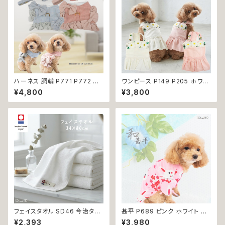
ハーネス 胴輪 P771 P772 パ
ワンピース P149 P205 ホワイ
ステルカラー 引っ張り防止 散歩
ト ピンク フラワー ハンドメイド
¥4,800
¥3,800
お出掛け ドッグウエア 犬 猫 ペ
Bee パステル コットン dog ウ
ット 服 犬服 猫服 かわいい おし
ェア ドッグ ウェア ドッグウエア
ゃれ 小型犬 返品交換不可
犬 猫 ペット 服 犬服 犬洋服 犬
の洋服 洋服 小型犬 中型犬 女
の子 スカート 花 蜂 ストーン ビ
ジュー アップリケ かわいい 可
愛い おしゃれ 送料無料 返品交
換不可
フェイスタオル SD46 今治タオ
甚平 P689 ピンク ホワイト フ
ル タオル 34×80cm Imabari
ラワー 花 桜 うさぎ ラビット 祭
¥2,393
¥3,980