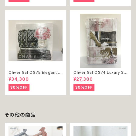
品交換不可
いい 返品交換不可
Oliver Gal OG75 Elegant E
Oliver Gal OG74 Luxury St
ssentials Paris 絵 アート イ
acked Shoes Rose Giftbo
¥34,300
¥27,300
ンテリア お祝い 贈り物 プレゼ
x 絵 アート インテリア お祝い
ント 結婚 新築 開店 周年 バー
贈り物 プレゼント 結婚 新築 開
30%OFF
30%OFF
スデイ 誕生日 ご褒美
店 周年 バースデイ 誕生日 ご褒
美
その他の商品