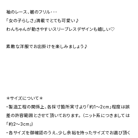
袖のレース、裾のフリル･･･
「女の子らしさ」満載でとても可愛い♪
わんちゃんが動きやすいスリーブレスデザインも嬉しい♡
素敵な洋服でお出掛けを楽しみましょう♪
＊サイズについて＊
・製造工程の関係上、各採寸箇所実寸より「約1～2cm」程度は誤
差の許容範囲とさせて頂いております。 （ニット系につきましては
「約2～3cm」）
・各サイズを御確認のうえ、少し余裕を持ったサイズでお選び頂く