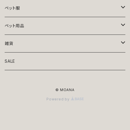
ペット服
トップス
ペット用品
ニット
ボトムス
ベッド
雑貨
アロハ
ワンピース
リード・首輪
アート
SALE
Oliver Gal
和装
靴・帽子
グラス・食器
© MOANA
Lolita
ジャケット
アクセサリー
ポーチ・バッグ
Powered by
Kate spade
サングラス・ゴーグル
IZAK
コスプレ
キャリーケース・バッグ
小物
リボン・蝶ネクタイ
Mark tetro