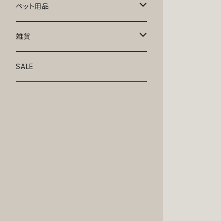
トップス
ペット用品
ニット
ボトムス
ベッド
雑貨
アロハ
ワンピース
リード・首輪
アート
SALE
Oliver Gal
和装
靴・帽子
グラス・食器
Lolita
ジャケット
アクセサリー
ポーチ・バッグ
Kate spade
サングラス・ゴーグル
IZAK
コスプレ
キャリーケース・バッグ
小物
リボン・蝶ネクタイ
Mark tetro
布地
mark tetro
ロンパース・つなぎ
マナーパンツ
エプロン・ミトン
KAHRI HOME
レザー
Kate spade
ベルトタイプ
KAHRI HOME
フォーマル