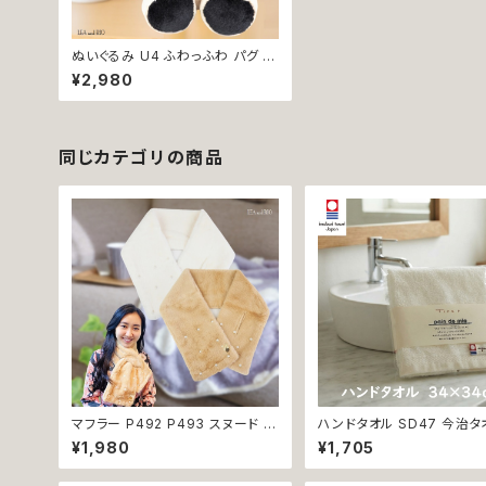
ぬいぐるみ U4 ふわっふわ パグ 犬
dog ドッグ かわいい クール プレ
¥2,980
ゼント ギフト 贈り物 プレゼント 出
産祝い
同じカテゴリの商品
マフラー P492 P493 スヌード レ
ハンドタオル SD47 今治タ
ディース 無地 秋 冬 秋冬 誕生日
オル 34×34cm Imabari T
¥1,980
¥1,705
プレゼント クリスマスプレゼント
白 アイボリー ラムコ糸 イ
暖かい 防寒 おしゃれ かわいい 可
贅沢タオル 高級 シンプル 