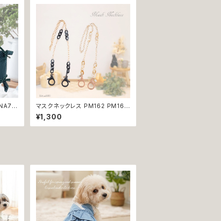
歯周病 オーラルケア
NA77
マスクネックレス PM162 PM163
物トレ
マスクストラップ メガネストラップ
¥1,300
 プレゼ
めがねチェーン マスクアクセ 返品
交換不可