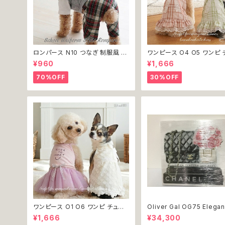
ロンパース N10 つなぎ 制服風 チ
ワンピース O4 O5 ワンピ 
ェック柄 グレー 灰色 コスチューム
ク プリーツ レース 女の子 
¥960
¥1,666
コスプレ ドッグウェア dog 犬 猫
小型 猫 服 洋服 ペット dog
ペット 服 犬服 洋服 オシャレ かわ
ウェア おしゃれ かわいい 
70%OFF
30%OFF
いい 小型犬 返品交換不可
換不可
ワンピース O1 O6 ワンピ チュー
Oliver Gal OG75 Elegan
ル レース 花 フラワー 女の子 犬
entials Paris 絵 アート 
¥1,666
¥34,300
犬服 小型 猫 服 洋服 ペット dog
ア お祝い 贈り物 プレゼント