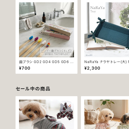
愛い 返品交換不可
綿100％
歯ブラシ GD2 GD4 GD5 GD6 G
NaRaYa ナラヤ トレー(大) 
D8 ハンブー歯ブラシ THE HUM
小物の整理に 小物入れ 小
¥700
¥2,300
BLE CO.キッズ 子ども バンブー
ー ドット グリーン タイ雑貨
竹 口腔ケア 植物由来原料
ント 贈り物 返品交換不可
セール中の商品