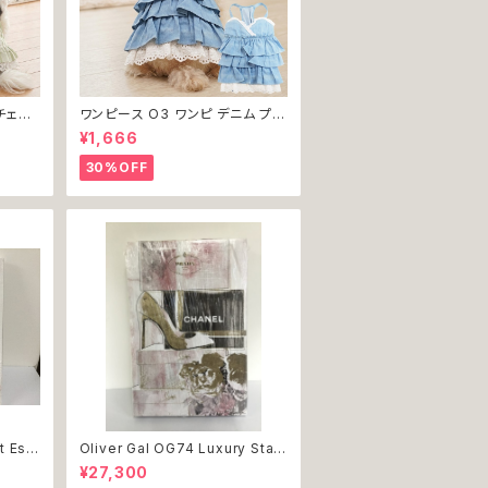
チェッ
ワンピース O3 ワンピ デニム プリ
犬 犬服
ーツ レース 女の子 犬 犬服 小型
¥1,666
 ドッグ
猫 服 洋服 ペット dog ドッグウェ
返品交
ア おしゃれ かわいい 返品交換不
30%OFF
可
t Ess
Oliver Gal OG74 Luxury Stac
インテリ
ked Shoes Rose Giftbox 絵
¥27,300
 結婚
アート インテリア お祝い 贈り物