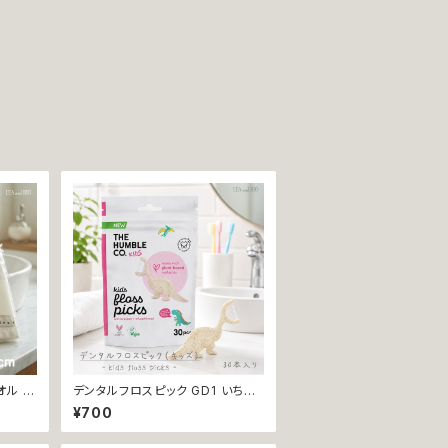
オル タ
デンタルフロスピック GD1 いちご
irer
フレーバーデンタルフロス THE H
¥700
ンド綿
UMBLE CO. 30本入り いちごフ
日本製
レーバー 恐竜 フロス 歯間 虫歯