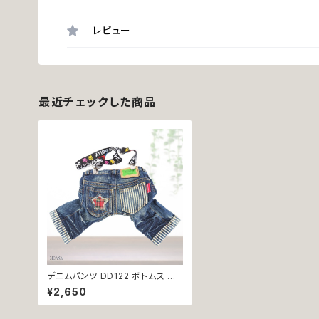
レビュー
最近チェックした商品
デニムパンツ DD122 ボトムス ハ
ーフ ジーンズ サスペンダー デニ
¥2,650
ム パンツ ドッグウェア 犬 猫 ペット
服 犬服 猫服 犬の服 猫の服 かっ
こいい カジュアル デイリー 返品交