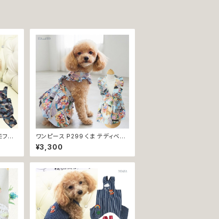
モフラ
ワンピース P299 くま テディベア
 猫 ペ
スカート ハンドメイド フリル 犬 犬
¥3,300
猫の服
服 猫 猫服 洋服 ペット dog ドッグ
ウェア おしゃれ かわいい 返品交
換不可