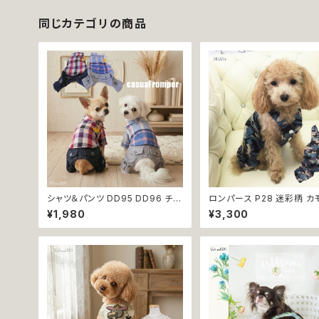
換不可
同じカテゴリの商品
シャツ＆パンツ DD95 DD96 チェ
ロンパース P28 迷彩柄 カ
ック柄 星柄 半袖 つなぎ オールイ
おしゃれ アーミー 小型犬 犬
¥1,980
¥3,300
ンワン カバーオール 犬用 猫用 犬
ット 服 犬服 猫服 犬の服 
猫 ペット 服 犬服 猫服 犬の服 猫
ドッグウェア 返品交換不可
の服 返品交換不可