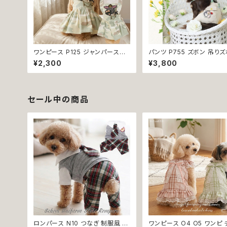
ワンピース P125 ジャンパースカ
パンツ P755 ズボン 吊り
ート ジャンスカ スカート 迷彩柄
ボトムス 小型犬 犬 猫 ペット
¥2,300
¥3,800
カモフラ アーミー パステル カーキ
服 犬の服 猫服 猫の服 ドッ
ドッグウエア dog 犬 猫 ペット 服
ア おしゃれ かわいい お出
犬服 猫服 おしゃれ かわいい カジ
品交換不可
ュアル 小型犬 返品交換不可
セール中の商品
ロンパース N10 つなぎ 制服風 チ
ワンピース O4 O5 ワンピ 