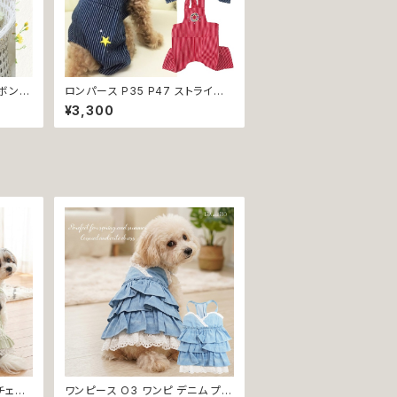
ズボン
ロンパース P35 P47 ストライプ
 服 犬
おしゃれ デニム レッド ハンドメイ
¥3,300
グウェ
ド 小型犬 犬 猫 ペット 服 犬服 猫
かけ 返
服 犬の服 猫の服 ドッグウェア 返
品交換不可
チェッ
ワンピース O3 ワンピ デニム プリ