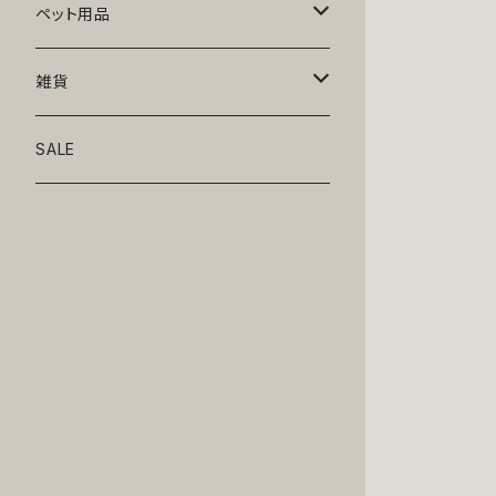
トップス
ペット用品
ニット
ボトムス
ベッド
雑貨
アロハ
ワンピース
リード・首輪
アート
SALE
Oliver Gal
和装
靴・帽子
グラス・食器
Lolita
ジャケット
アクセサリー
ポーチ・バッグ
Kate spade
サングラス・ゴーグル
IZAK
コスプレ
キャリーケース・バッグ
小物
リボン・蝶ネクタイ
Mark tetro
布地
mark tetro
ロンパース・つなぎ
マナーパンツ
エプロン・ミトン
KAHRI HOME
レザー
Kate spade
ベルトタイプ
KAHRI HOME
フォーマル