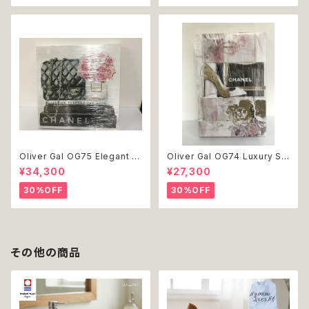
Oliver Gal OG75 Elegant E
Oliver Gal OG74 Luxury St
ssentials Paris 絵 アート イ
acked Shoes Rose Giftbo
¥34,300
¥27,300
ンテリア お祝い 贈り物 プレゼ
x 絵 アート インテリア お祝い
ント 結婚 新築 開店 周年 バー
贈り物 プレゼント 結婚 新築 開
30%OFF
30%OFF
スデイ 誕生日 ご褒美
店 周年 バースデイ 誕生日 ご褒
美
その他の商品