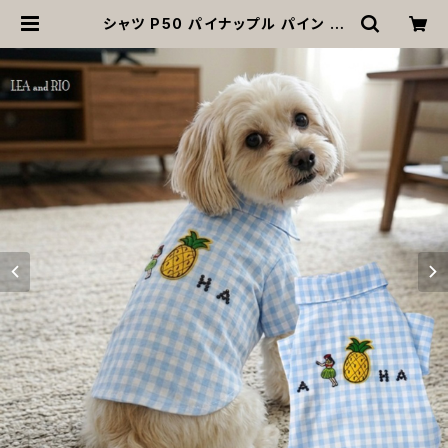
シャツ P50 パイナップル パイン 犬
服 春夏 春 夏 ドッグウエア ドッグ ウ
ェア トップス チェック柄 犬 猫 ペット
服 犬の服 犬服 猫の服 猫服 洋服 小
型 小型犬 おしゃれ かわいい 可愛い
キュート ギフト プレゼント 贈り物 返
品交換不可 | MOANA