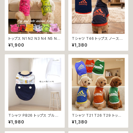
トップス N1 N2 N3 N4 N5 N6
Tシャツ T46 トップス ノースリ
うさぎ てんとう虫 ひよこ しまう
ーブ ネイビー×オレンジ 紺 橙
¥1,900
¥1,380
ま かめ ぶた ポケット ビビット
スポーティー フード 帽子 犬 猫
ドッグウェア dog 犬 猫 ペット
ペット 犬服 猫服 犬の服 猫の服
服 犬服 猫服 洋服 犬の服 猫の
服 オシャレ かわいい 小型犬 返
品交換不可
Ｔシャツ PB26 トップス ブルー
Ｔシャツ T21 T26 T29 トップ
野球 くま ドックウェア 小型犬
ス ノースリーブ メッシュ 夏 蒸
¥1,980
¥1,380
犬 猫 dog cat ペット 服 犬服
れにくい 犬 猫 ペット 犬の服 猫
返品交換不可
の服 犬服 猫服 返品交換不可