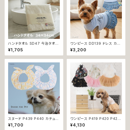
ハンドタオル SD47 今治タオル
ワンピース DD139 ドレス カジ
タオル 34×34cm Imabari Tir
ュアル スカート ハンドメイド パ
¥1,705
¥3,200
er 白 アイボリー ラムコ糸 イン
ピー 小型犬 犬 猫 ペット 服 犬
ド綿 贅沢タオル 高級 シンプル
服 犬の服 猫服 猫の服 ドッグウ
日本製 綿100％
ェア おしゃれ かわいい お出か
け 返品交換不可
スヌード P439 P440 カチュー
ワンピース P419 P420 P421
シャ ブルー イエロー 花 フラワ
シースルー ピンク ブラック ゴー
¥1,700
¥4,130
ー ドッグウェア うさ耳 たれ耳
ルド ドッグウェア 春夏 ドッグウ