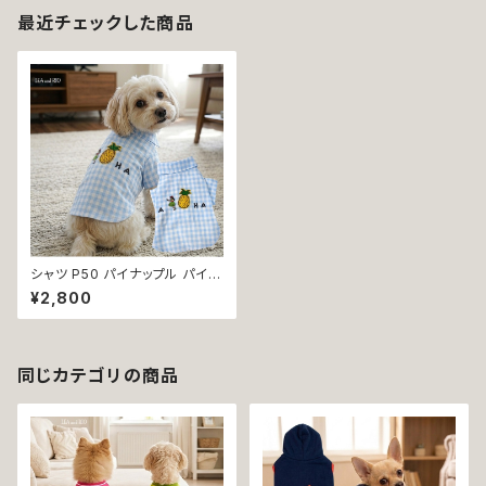
最近チェックした商品
シャツ P50 パイナップル パイン
犬服 春夏 春 夏 ドッグウエア ド
¥2,800
ッグ ウェア トップス チェック柄
犬 猫 ペット 服 犬の服 犬服 猫
の服 猫服 洋服 小型 小型犬 お
しゃれ かわいい 可愛い キュート
ギフト プレゼント 贈り物 返品交
同じカテゴリの商品
換不可