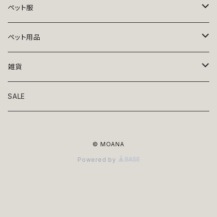
ペット服
トップス
ペット用品
ニット
ボトムス
ベッド
雑貨
アロハ
ワンピース
リード・首輪
アート
SALE
Oliver Gal
和装
靴・帽子
グラス・食器
© MOANA
Lolita
ジャケット
アクセサリー
ポーチ・バッグ
Powered by
Kate spade
サングラス・ゴーグル
IZAK
コスプレ
キャリーケース・バッグ
小物
リボン・蝶ネクタイ
Mark tetro
布地
mark tetro
ロンパース・つなぎ
マナーパンツ
エプロン・ミトン