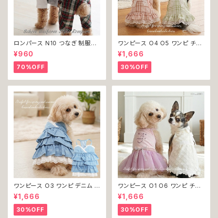
ロンパース N10 つなぎ 制服風
ワンピース O4 O5 ワンピ チェ
チェック柄 グレー 灰色 コスチュ
ック プリーツ レース 女の子 犬
¥960
¥1,666
ーム コスプレ ドッグウェア dog
犬服 小型 猫 服 洋服 ペット do
犬 猫 ペット 服 犬服 洋服 オシ
g ドッグウェア おしゃれ かわい
70%OFF
30%OFF
ャレ かわいい 小型犬 返品交換
い 返品交換不可
不可
ワンピース O3 ワンピ デニム プ
ワンピース O1 O6 ワンピ チュ
リーツ レース 女の子 犬 犬服
ール レース 花 フラワー 女の子
¥1,666
¥1,666
小型 猫 服 洋服 ペット dog ド
犬 犬服 小型 猫 服 洋服 ペット
ッグウェア おしゃれ かわいい 返
dog ドッグウェア おしゃれ かわ
30%OFF
30%OFF
品交換不可
いい 返品交換不可