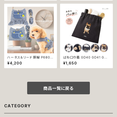
うさみみ ドッグ ウェア ドッグウ
エア ドッグ ウェア 犬 猫 ペット
エア 犬 猫 ペット 服 犬服 かわ
服 犬服 シンプル 犬洋服 春 夏
いい おしゃれ 小型犬 濡れ防止
洋服 小型 おしゃれ かわいい 送
汚れ防止 返品交換不可
料無料 返品交換不可
ハーネス＆リード 胴輪 P680 P
ばね口巾着 GD40 GD41 GD4
681 ハーネス リード 一体型 セ
2 GD43 GD44 わんこポーチ
¥4,200
¥1,650
ット 引っ張り防止 お出掛け 散
ポーチ デニム コットン チワワ柄
歩 ドッグウエア 犬 猫 ペット 服
トイプードル柄 フレンチブルドッ
犬服 猫服 かわいい おしゃれ 小
グ 柄 犬雑貨 犬好き プレゼント
型犬 返品交換不可
贈り物
商品一覧に戻る
CATEGORY