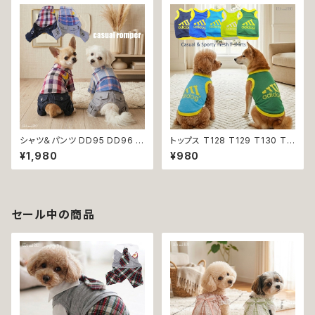
シャツ＆パンツ DD95 DD96 チ
トップス T128 T129 T130 T1
ェック柄 星柄 半袖 つなぎ オー
31 T132 Ｔシャツ 1-7号 小型
¥1,980
¥980
ルインワン カバーオール 犬用
犬用 スポーティー カジュアル
猫用 犬 猫 ペット 服 犬服 猫服
メッシュ ノースリーブ ブルー グ
犬の服 猫の服 返品交換不可
リーン ネイビー ドックウェア ド
ッグウェア dog 犬 猫 ペット 服
犬服 猫服 犬の服 猫の服 オシャ
セール中の商品
レ 小型犬 返品交換不可