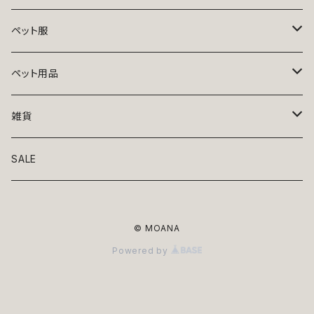
ペット服
トップス
ペット用品
ニット
ボトムス
ベッド
雑貨
アロハ
ワンピース
リード・首輪
アート
SALE
Oliver Gal
和装
靴・帽子
グラス・食器
© MOANA
Lolita
ジャケット
アクセサリー
ポーチ・バッグ
Powered by
Kate spade
サングラス・ゴーグル
IZAK
コスプレ
キャリーケース・バッグ
小物