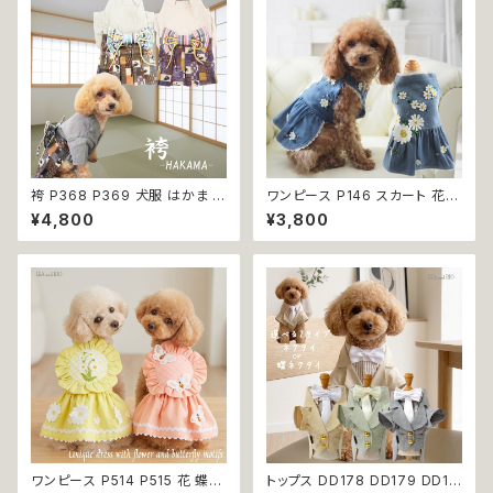
袴 P368 P369 犬服 はかま イ
ワンピース P146 スカート 花
エロー パープル 和柄 うさぎ リ
ジャンスカ ドッグウエア ドック
¥4,800
¥3,800
ボントップス ボトムス ドッグウェ
ウェア 犬 猫 犬の服 猫の服 do
ア ドッグ ウェア ドッグウエア 犬
g ペット 服 小型犬 かわいい お
服 おしゃれ 小型犬 中型犬 送料
しゃれ お呼ばれ フレア キュート
無料 返品交換不可
返品交換不可
ワンピース P514 P515 花 蝶
トップス DD178 DD179 DD18