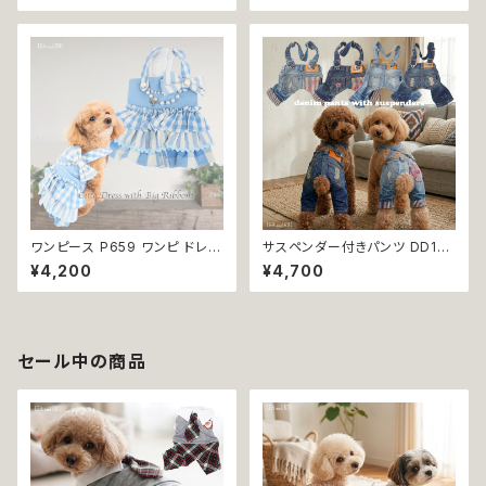
犬服 猫服 犬の服 猫の服 ドッグ
イド おしゃれ カッコいい ドッグ
ウェア 返品交換不可
ウェア dog 犬 猫 ペット 服 犬
服 猫服 犬の服 猫の服 ナチュラ
ル カラー ゴールド 小型 返品交
換不可
ワンピース P659 ワンピ ドレス
サスペンダー付きパンツ DD172
スカート ハンドメイド りぼん カ
DD173 DD174 DD175 デニム
¥4,200
¥4,700
ジュアル おしゃれ かわいい 爽
パンツ オーバーオール 吊りズボ
やか 春 夏 小型犬 ドッグウェア
ン カジュアル 犬 猫 ペット 犬服
dog cat 犬 猫 ペット 服 犬服
猫服 犬の服 猫の服 返品交換不
猫服 犬の服 猫の服 返品交換不
可
可
セール中の商品