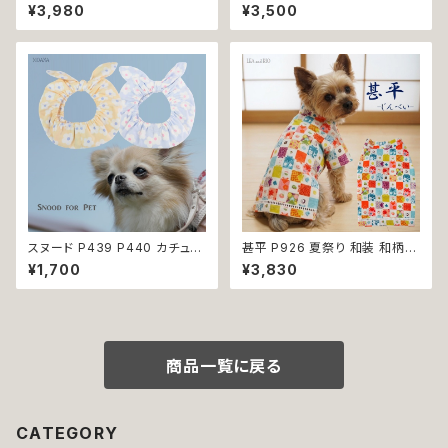
ハンドメイド ピンク イエローグ
0 タキシード スーツ フォーマル
¥3,980
¥3,500
リーン レース ドッグウェア 春夏
蝶ネクタイ ネクタイ リボン 犬
ドッグウエア ドッグ ウェア 犬 猫
猫 ペット 服 犬の服 猫の服 犬
ペット 服 犬服 猫服 シンプル 犬
服 猫服 ドッグウェア おしゃれ
の洋服 猫の洋服 春 夏 洋服 女
かっこいい クール シャツ 返品
の子 小型 おしゃれ かわいい 送
交換不可
料無料 返品交換不可
スヌード P439 P440 カチュー
甚平 P926 夏祭り 和装 和柄
シャ ブルー イエロー 花 フラワ
古風 伝統 日本 夏 ハンドメイド
¥1,700
¥3,830
ー ドッグウェア うさ耳 たれ耳
ドッグウエア ドックウェア 男の
うさみみ ドッグ ウェア ドッグウ
子 極小 小型犬 犬 猫 ペット 服
エア 犬 猫 ペット 服 犬服 かわ
犬服 犬の服 犬洋服 犬の洋服
いい おしゃれ 小型犬 濡れ防止
洋服 おしゃれ かわいい 可愛い
汚れ防止 返品交換不可
返品交換不可
商品一覧に戻る
CATEGORY