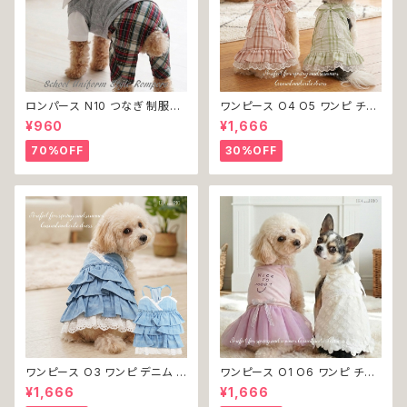
ロンパース N10 つなぎ 制服風
ワンピース O4 O5 ワンピ チェ
チェック柄 グレー 灰色 コスチュ
ック プリーツ レース 女の子 犬
¥960
¥1,666
ーム コスプレ ドッグウェア dog
犬服 小型 猫 服 洋服 ペット do
犬 猫 ペット 服 犬服 洋服 オシ
g ドッグウェア おしゃれ かわい
70%OFF
30%OFF
ャレ かわいい 小型犬 返品交換
い 返品交換不可
不可
ワンピース O3 ワンピ デニム プ
ワンピース O1 O6 ワンピ チュ
リーツ レース 女の子 犬 犬服
ール レース 花 フラワー 女の子
¥1,666
¥1,666
小型 猫 服 洋服 ペット dog ド
犬 犬服 小型 猫 服 洋服 ペット