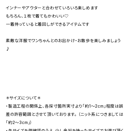
インナーやアウターと合わせていろいろ楽しめます
もちろん、１枚で着てもかわいい♡
一着持っていると着回しができるアイテムです
素敵な洋服でワンちゃんとのお出かけ・お散歩を楽しみましょう
♪
＊サイズについて＊
・製造工程の関係上、各採寸箇所実寸より「約1～2cm」程度は誤
差の許容範囲とさせて頂いております。 （ニット系につきましては
「約2～3cm」）
・各サイズを御確認のうえ、少し余裕を持ったサイズでお選び頂く