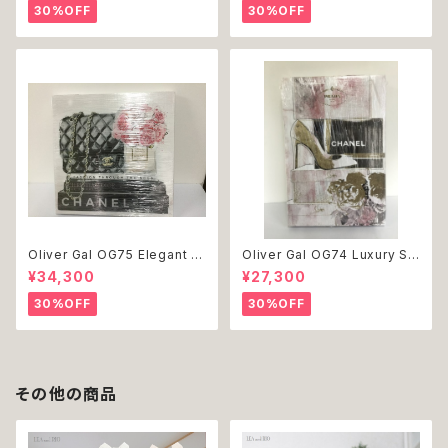
ッグウェア おしゃれ かわいい 返
dog ドッグウェア おしゃれ かわ
30%OFF
30%OFF
品交換不可
いい 返品交換不可
Oliver Gal OG75 Elegant E
Oliver Gal OG74 Luxury St
ssentials Paris 絵 アート イ
acked Shoes Rose Giftbo
¥34,300
¥27,300
ンテリア お祝い 贈り物 プレゼ
x 絵 アート インテリア お祝い
ント 結婚 新築 開店 周年 バー
贈り物 プレゼント 結婚 新築 開
30%OFF
30%OFF
スデイ 誕生日 ご褒美
店 周年 バースデイ 誕生日 ご褒
美
その他の商品