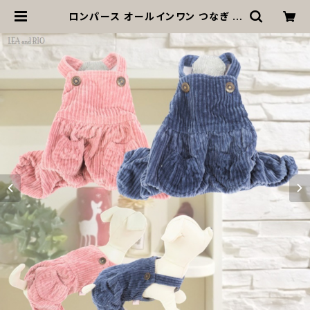
ロンパース オールインワン つなぎ ir
o93 iro94 コーデュロイ dog cat
ウェア ドッグ ウェア ドッグウエア 犬
猫 ペット 服 犬服 猫服 犬洋服 猫洋服
犬の洋服 猫の洋服 洋服 女の子 男の
子 かわいい 可愛い おしゃれ 返品交
換不可 | MOANA