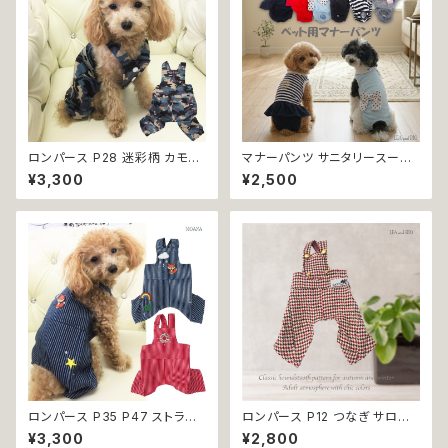
ロンパース P28 迷彩柄 カモフ
マナーパンツ サニタリースーツ
ラ おしゃれ アーミー 小型犬 犬
B57 B58 B59 B60 B61 B62
¥3,300
¥2,500
猫 ペット 服 犬服 猫服 犬の服
つなぎタイプ パンツ ドッグ ウェ
猫の服 ドッグウェア 返品交換不
ア dog 犬 猫 ペット 服 犬服 猫
可
服 犬の洋服 猫の洋服 介護 トイ
レ トレーニング かわいい おしゃ
れ 生理 マナー オムツ カバー
ロンパース つなぎ 小型犬 返品
交換不可
ロンパース P35 P47 ストライ
ロンパース P12 つなぎ サロペ
プ おしゃれ デニム レッド ハンド
ット オールインワン ボトムス チ
¥3,300
¥2,800
メイド 小型犬 犬 猫 ペット 服
ェック 千鳥格子 シック ハンドメ