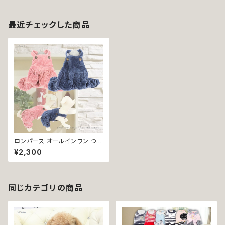
最近チェックした商品
ロンパース オールインワン つな
ぎ iro93 iro94 コーデュロイ d
¥2,300
og cat ウェア ドッグ ウェア ド
ッグウエア 犬 猫 ペット 服 犬服
猫服 犬洋服 猫洋服 犬の洋服
猫の洋服 洋服 女の子 男の子
かわいい 可愛い おしゃれ 返品
同じカテゴリの商品
交換不可