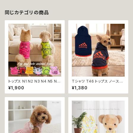
dog 犬 猫 ペット 服 犬服 猫服
犬の服 猫の服 洋服 小型犬 返
品交換不可
同じカテゴリの商品
トップス N1 N2 N3 N4 N5 N6
Tシャツ T46 トップス ノースリ
うさぎ てんとう虫 ひよこ しまう
ーブ ネイビー×オレンジ 紺 橙
¥1,900
¥1,380
ま かめ ぶた ポケット ビビット
スポーティー フード 帽子 犬 猫
ドッグウェア dog 犬 猫 ペット
ペット 犬服 猫服 犬の服 猫の服
服 犬服 猫服 洋服 犬の服 猫の
服 オシャレ かわいい 小型犬 返
品交換不可