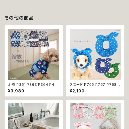
その他の商品
浴衣 P361 P363 P364 P40
スヌード P766 P767 P768
3 ハンドメイド 手鞠 紺 ネイビ
カチューシャ うさ耳 たれ耳 うさ
¥3,980
¥2,100
ー 白 ホワイト きなり ドッグ ウ
みみ ドッグウェア ドッグ ウェア
ェア ドッグウエア 犬 猫 ペット
ドッグウエア 犬 猫 ペット 服 犬
服 犬服 猫服 犬の服 猫の服 和
服 猫服 かわいい おしゃれ 小型
装 和柄 小型犬 子犬 仔犬 夏 返
犬 濡れ防止 汚れ防止 返品交換
品交換不可
不可