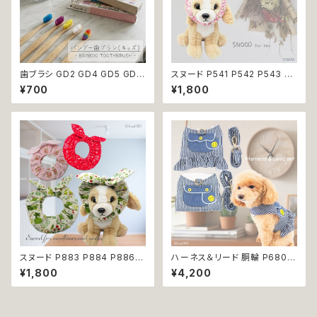
歯ブラシ GD2 GD4 GD5 GD6
スヌード P541 P542 P543 P5
GD8 ハンブー歯ブラシ THE H
44 カチューシャ 耳カバー 小花
¥700
¥1,800
UMBLE CO.キッズ 子ども バン
模様 花 汚れ防止 濡れ防止 ドッ
ブー 竹 口腔ケア 植物由来原料
グウェア ドッグ ウェア 犬 猫 ペ
ット 服 犬服 猫服 かわいい おし
ゃれ 小型犬 返品交換不可
スヌード P883 P884 P886
ハーネス＆リード 胴輪 P680 P
カチューシャ 耳カバー ピンク レ
681 ハーネス リード 一体型 セ
¥1,800
¥4,200
ッド グリーン りぼん ドッグウェ
ット 引っ張り防止 お出掛け 散
ア ドッグ ウェア ドッグウエア 犬
歩 ドッグウエア 犬 猫 ペット 服
猫 ペット 服 犬服 かわいい おし
犬服 猫服 かわいい おしゃれ 小
ゃれ 小型犬 濡れ防止 汚れ防止
型犬 返品交換不可