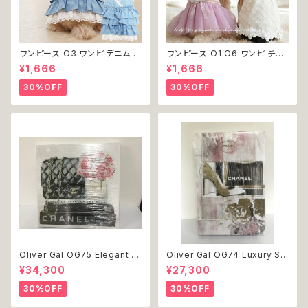
ワンピース O3 ワンピ デニム プ
ワンピース O1 O6 ワンピ チュ
リーツ レース 女の子 犬 犬服
ール レース 花 フラワー 女の子
¥1,666
¥1,666
小型 猫 服 洋服 ペット dog ド
犬 犬服 小型 猫 服 洋服 ペット
ッグウェア おしゃれ かわいい 返
dog ドッグウェア おしゃれ かわ
30%OFF
30%OFF
品交換不可
いい 返品交換不可
Oliver Gal OG75 Elegant E
Oliver Gal OG74 Luxury St
ssentials Paris 絵 アート イ
acked Shoes Rose Giftbo
¥34,300
¥27,300
ンテリア お祝い 贈り物 プレゼ
x 絵 アート インテリア お祝い
ント 結婚 新築 開店 周年 バー
贈り物 プレゼント 結婚 新築 開
30%OFF
30%OFF
スデイ 誕生日 ご褒美
店 周年 バースデイ 誕生日 ご褒
美