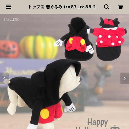
トップス 着ぐるみ iro87 iro88 2足
歩行 なりきり コスチューム コスプレ
キャラクター 衣装 仮装 変身 ハロウィ
ン ドッグウェア dog 犬 猫 ペット 服
犬服 猫服 犬の服 猫の服 洋服 小型犬
返品交換不可 | MOANA