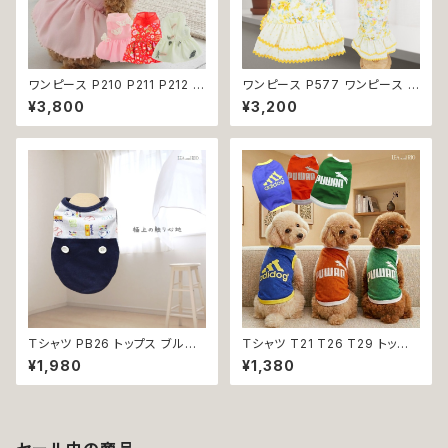
ワンピース P210 P211 P212 犬
ワンピース P577 ワンピース ド
イエロー ピンク ホワイト レッド
レス ハンドメイド 花 スカート ト
¥3,800
¥3,200
レモン 蝶 フラワー 猫 ペット 服
ップス ティアードスカート 春 夏
犬服 犬の服 犬洋服 犬の洋服
パピー 小型犬 犬 猫 ペット 服
洋服 猫服 猫の服 猫洋服 猫の
犬服 猫服 犬の服 猫の服 ドッグ
洋服 dog ドッグウェア ドッグウ
ウェア おしゃれ かわいい お出
エア 女の子 小型犬 おしゃれ か
かけ 返品交換不可
わいい 可愛い 透け感 コットン
返品交換不可
Ｔシャツ PB26 トップス ブルー
Ｔシャツ T21 T26 T29 トップ
野球 くま ドックウェア 小型犬
ス ノースリーブ メッシュ 夏 蒸
¥1,980
¥1,380
犬 猫 dog cat ペット 服 犬服
れにくい 犬 猫 ペット 犬の服 猫
返品交換不可
の服 犬服 猫服 返品交換不可