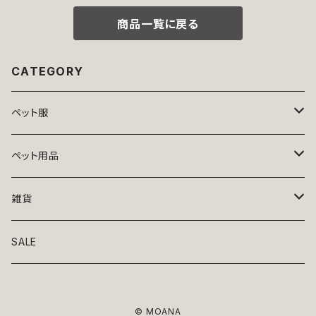
返品交換不可
商品一覧に戻る
CATEGORY
ペット服
トップス
ペット用品
ニット
ボトムス
ベッド
雑貨
アロハ
ワンピース
リード・首輪
アート
SALE
Oliver Gal
和装
靴・帽子
グラス・食器
© MOANA