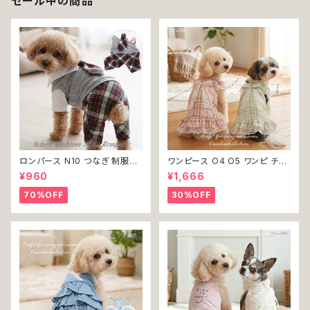
セール中の商品
ロンパース N10 つなぎ 制服風
ワンピース O4 O5 ワンピ チェ
チェック柄 グレー 灰色 コスチュ
ック プリーツ レース 女の子 犬
¥960
¥1,666
ーム コスプレ ドッグウェア dog
犬服 小型 猫 服 洋服 ペット do
犬 猫 ペット 服 犬服 洋服 オシ
g ドッグウェア おしゃれ かわい
70%OFF
30%OFF
ャレ かわいい 小型犬 返品交換
い 返品交換不可
不可