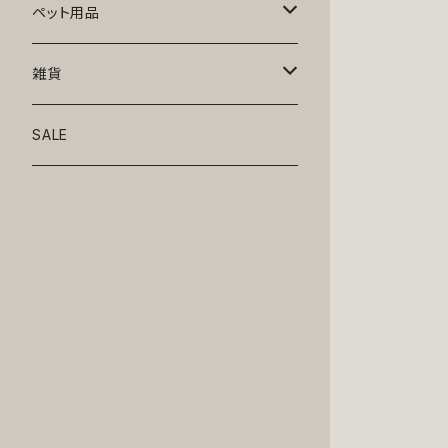
トップス
ペット用品
ニット
ボトムス
ベッド
雑貨
アロハ
ワンピース
リード・首輪
アート
SALE
Oliver Gal
和装
靴・帽子
グラス・食器
Lolita
ジャケット
アクセサリー
ポーチ・バッグ
Kate spade
サングラス・ゴーグル
IZAK
コスプレ
キャリーケース・バッグ
小物
リボン・蝶ネクタイ
Mark tetro
布地
mark tetro
ロンパース・つなぎ
マナーパンツ
エプロン・ミトン
KAHRI HOME
レザー
Kate spade
ベルトタイプ
KAHRI HOME
フォーマル