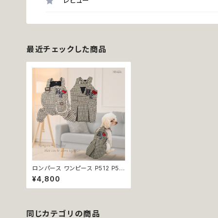
レビュー
最近チェックした商品
ロンパース ワンピース P512 P51
3 千鳥格子 ハンドメイド 秋冬 秋
¥4,800
冬 お揃い 犬服 ドックウェア ドッグ
ウエア ナチュラル ウェア トップス
犬 猫 ペット 服 犬服 猫服 犬洋服
猫洋服 洋服 女の子 男の子 小型
小型犬 おしゃれ かわいい プレゼ
同じカテゴリの商品