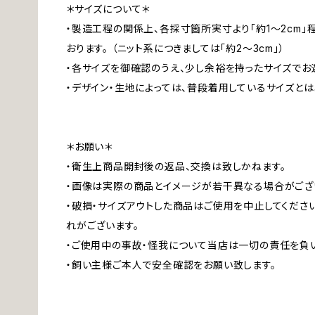
＊サイズについて＊
・製造工程の関係上、各採寸箇所実寸より「約1～2cm
おります。 （ニット系につきましては「約2～3cm」）
・各サイズを御確認のうえ、少し余裕を持ったサイズでお
・デザイン・生地によっては、普段着用しているサイズと
＊お願い＊
・衛生上商品開封後の返品、交換は致しかねます。
・画像は実際の商品とイメージが若干異なる場合がござ
・破損・サイズアウトした商品はご使用を中止してくださ
れがございます。
・ご使用中の事故・怪我について当店は一切の責任を負
・飼い主様ご本人で安全確認をお願い致します。