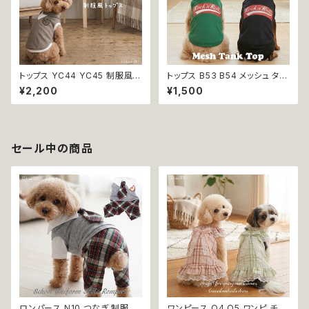
トップス YC44 YC45 制服風
トップス B53 B54 メッシュ タン
グレー ブラウン コスチューム コ
ク スリーブレス ノースリーブ 犬
¥2,200
¥1,500
スプレ 仮装 女の子 男の子 犬
の服 春 夏 ドックウェア カジュ
犬服 小型 猫 服 洋服 ペット do
アル スリーブレス グリーン ブラ
g ドッグウェア おしゃれ かわい
ック ドッグウエア dog 犬 猫 ペ
い 返品交換不可
ット 服 犬の服 猫の服 犬服 猫
服 スポーティ 小型犬 返品交換
セール中の商品
不可
ロンパース N10 つなぎ 制服風
ワンピース O4 O5 ワンピ チェ