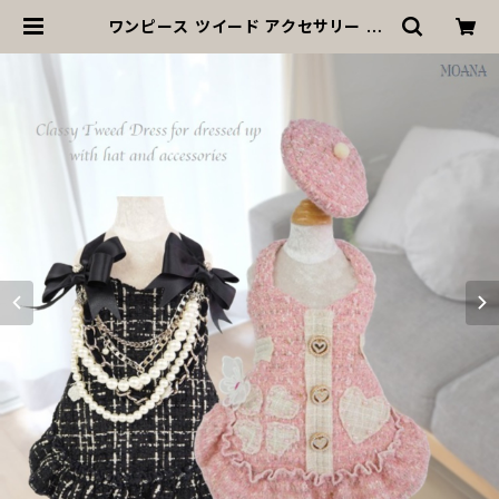
ワンピース ツイード アクセサリー P5
28 P529 帽子 ハンドメイド ハート
ピンク ブラック 犬 猫 ペット 犬服 犬
の服 犬洋服 犬の洋服 猫服 猫の服 洋
服 ドッグウェア ドッグウエア 女の子
小型犬 おしゃれ かわいい 可愛い do
g 返品交換不可 | MOANA