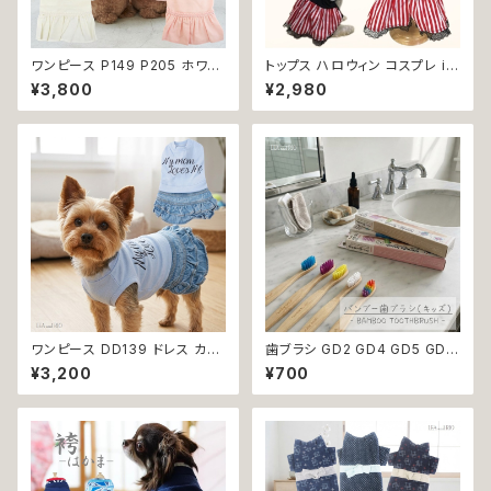
ワンピース P149 P205 ホワイ
トップス ハロウィン コスプレ ir
ト ピンク フラワー ハンドメイド
o1 ワンピース 海賊 ハロパ パイ
¥3,800
¥2,980
Bee パステル コットン dog ウ
レーツ コスチューム コス 仮装
ェア ドッグ ウェア ドッグウエア
dog cat ウェア ドッグ ウェア ド
犬 猫 ペット 服 犬服 犬洋服 犬
ッグウエア 犬 猫 ペット 服 犬服
の洋服 洋服 小型犬 中型犬 女
犬洋服 犬の洋服 猫服 猫洋服
の子 スカート 花 蜂 ストーン ビ
猫の洋服 洋服 かわいい 可愛い
ジュー アップリケ かわいい 可
おしゃれ 返品交換不可
愛い おしゃれ 送料無料 返品交
換不可
ワンピース DD139 ドレス カジ
歯ブラシ GD2 GD4 GD5 GD6
ュアル スカート ハンドメイド パ
GD8 ハンブー歯ブラシ THE H
¥3,200
¥700
ピー 小型犬 犬 猫 ペット 服 犬
UMBLE CO.キッズ 子ども バン
服 犬の服 猫服 猫の服 ドッグウ
ブー 竹 口腔ケア 植物由来原料
ェア おしゃれ かわいい お出か
け 返品交換不可