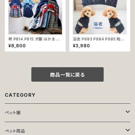
袴 P814 P815 犬服 はかま 和
浴衣 P683 P684 P685 和装
柄 和装 ドッグウェア ドッグ ウェ
和柄 夏 祭り 花火大会 ドッグ ウ
¥8,800
¥3,980
ア ドッグウエア 犬 猫 服 犬服
ェア ドッグウエア 犬 猫 ペット
猫服 犬の服 猫の服 おしゃれ 小
服 犬服 猫服 犬猫 犬の服 猫の
型犬 中型犬 送料無料 返品交換
服 小型犬 子犬 仔犬 返品交換
不可
不可
商品一覧に戻る
CATEGORY
ペット服
トップス
ペット用品