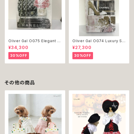
Oliver Gal OG75 Elegant E
Oliver Gal OG74 Luxury St
ssentials Paris 絵 アート イ
acked Shoes Rose Giftbo
¥34,300
¥27,300
ンテリア お祝い 贈り物 プレゼ
x 絵 アート インテリア お祝い
ント 結婚 新築 開店 周年 バー
贈り物 プレゼント 結婚 新築 開
30%OFF
30%OFF
スデイ 誕生日 ご褒美
店 周年 バースデイ 誕生日 ご褒
美
その他の商品