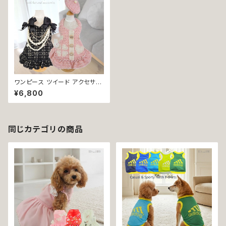
ワンピース ツイード アクセサリ
ー P528 P529 帽子 ハンドメイ
¥6,800
ド ハート ピンク ブラック 犬 猫
ペット 犬服 犬の服 犬洋服 犬の
洋服 猫服 猫の服 洋服 ドッグウ
ェア ドッグウエア 女の子 小型
犬 おしゃれ かわいい 可愛い d
同じカテゴリの商品
og 返品交換不可