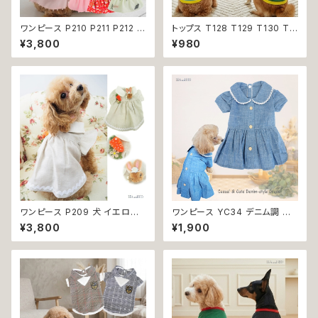
ワンピース P210 P211 P212 犬
トップス T128 T129 T130 T1
イエロー ピンク ホワイト レッド
31 T132 Ｔシャツ 1-7号 小型
¥3,800
¥980
レモン 蝶 フラワー 猫 ペット 服
犬用 スポーティー カジュアル
犬服 犬の服 犬洋服 犬の洋服
メッシュ ノースリーブ ブルー グ
洋服 猫服 猫の服 猫洋服 猫の
リーン ネイビー ドックウェア ド
洋服 dog ドッグウェア ドッグウ
ッグウェア dog 犬 猫 ペット 服
エア 女の子 小型犬 おしゃれ か
犬服 猫服 犬の服 猫の服 オシャ
わいい 可愛い 透け感 コットン
レ 小型犬 返品交換不可
返品交換不可
ワンピース P209 犬 イエロー
ワンピース YC34 デニム調 紺
ナチュラル 猫 ペット 服 犬服 犬
レース シンプル 女の子 春 夏
¥3,800
¥1,900
の服 犬洋服 犬の洋服 洋服 猫
犬 犬服 小型 猫 服 洋服 ペット
服 猫の服 猫洋服 猫の洋服 do
dog ドッグウェア おしゃれ かわ
g ドッグウェア ドッグウエア 女
いい 返品交換不可
の子 小型犬 おしゃれ かわいい
可愛い 透け感 コットン 返品交
換不可