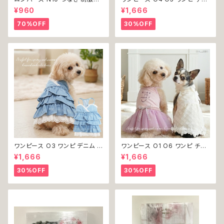
チェック柄 グレー 灰色 コスチュ
ック プリーツ レース 女の子 犬
¥960
¥1,666
ーム コスプレ ドッグウェア dog
犬服 小型 猫 服 洋服 ペット do
犬 猫 ペット 服 犬服 洋服 オシ
g ドッグウェア おしゃれ かわい
70%OFF
30%OFF
ャレ かわいい 小型犬 返品交換
い 返品交換不可
不可
ワンピース O3 ワンピ デニム プ
ワンピース O1 O6 ワンピ チュ
リーツ レース 女の子 犬 犬服
ール レース 花 フラワー 女の子
¥1,666
¥1,666
小型 猫 服 洋服 ペット dog ド
犬 犬服 小型 猫 服 洋服 ペット
ッグウェア おしゃれ かわいい 返
dog ドッグウェア おしゃれ かわ
30%OFF
30%OFF
品交換不可
いい 返品交換不可