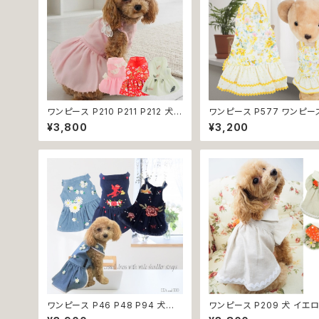
ワンピース P210 P211 P212 犬
ワンピース P577 ワンピー
イエロー ピンク ホワイト レッド レ
ス ハンドメイド 花 スカート
¥3,800
¥3,200
モン 蝶 フラワー 猫 ペット 服 犬服
ス ティアードスカート 春 夏
犬の服 犬洋服 犬の洋服 洋服 猫
ー 小型犬 犬 猫 ペット 服 
服 猫の服 猫洋服 猫の洋服 dog
服 犬の服 猫の服 ドッグウェ
ドッグウェア ドッグウエア 女の子
しゃれ かわいい お出かけ 
小型犬 おしゃれ かわいい 可愛い
換不可
透け感 コットン 返品交換不可
ワンピース P46 P48 P94 犬服
ワンピース P209 犬 イエ
フラワー デニム調 トップス ナチュ
チュラル 猫 ペット 服 犬服