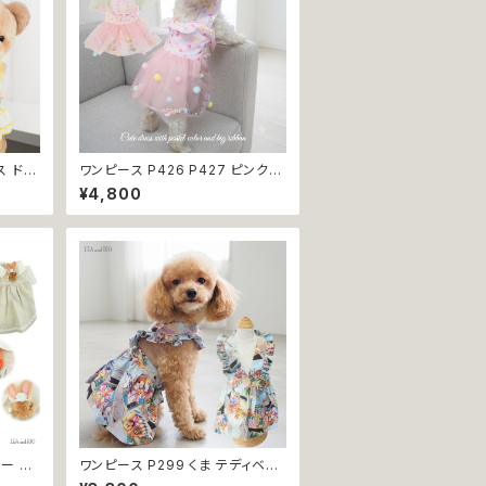
ス ドレ
ワンピース P426 P427 ピンク
 トップ
ホワイト ハンドメイド ビーズ 揺れ
¥4,800
 パピ
る リボン レース ドッグウェア 春夏
犬服 猫
ドッグウエア ドッグ ウェア 犬 猫
ア お
ペット 服 犬服 猫服 シンプル 犬洋
返品交
服 猫洋服 春 夏 洋服 女の子 男の
子 小型 おしゃれ かわいい 送料無
料 返品交換不可
ロー ナ
ワンピース P299 くま テディベア
 犬の服
スカート ハンドメイド フリル 犬 犬