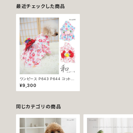
最近チェックした商品
ワンピース P643 P644 コットン
ポリエステル 和柄 お姫様 ドック
¥9,300
ウェア 犬 用 服 犬服 猫服 犬の服
猫の服 ドッグ ウェア ドッグウエア
犬洋服 猫洋服 犬の洋服 猫の洋服
洋服 小型犬 中型犬 おしゃれ かわ
いい 可愛い 返品交換不可
同じカテゴリの商品