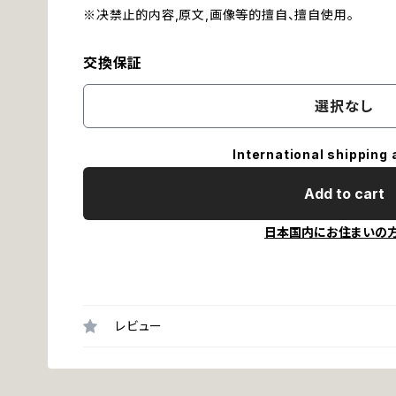
※决禁止的内容,原文,画像等的擅自、擅自使用。
交換保証
選択なし
International shipping 
Add to cart
日本国内にお住まいの
レビュー