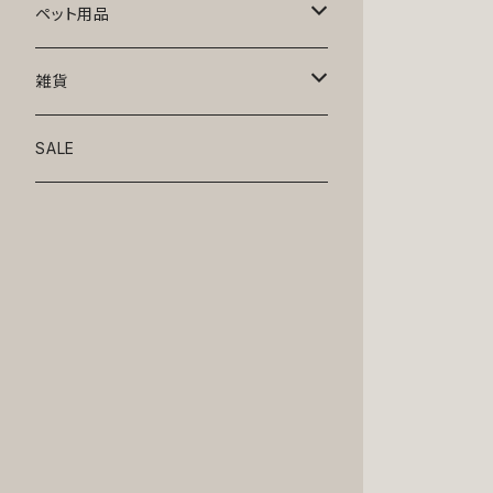
トップス
ペット用品
ニット
ボトムス
ベッド
雑貨
アロハ
ワンピース
リード・首輪
アート
SALE
Oliver Gal
和装
靴・帽子
グラス・食器
Lolita
ジャケット
アクセサリー
ポーチ・バッグ
Kate spade
サングラス・ゴーグル
IZAK
コスプレ
キャリーケース・バッグ
小物
リボン・蝶ネクタイ
Mark tetro
布地
mark tetro
ロンパース・つなぎ
マナーパンツ
エプロン・ミトン
KAHRI HOME
レザー
Kate spade
ベルトタイプ
KAHRI HOME
フォーマル