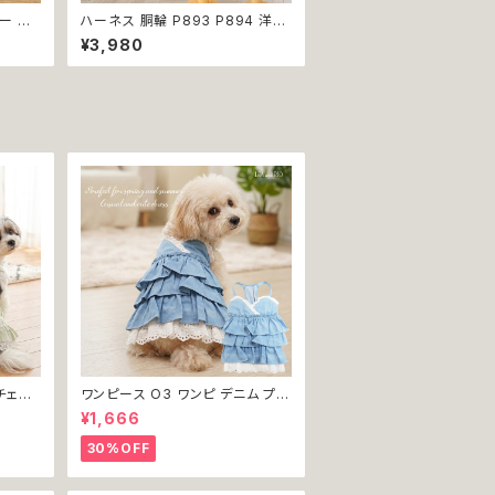
ー レ
ハーネス 胴輪 P893 P894 洋服
小型犬用
のようなハーネス 引っ張り防止 散
¥3,980
 リボン
歩 お出掛け ドッグウエア 犬 猫 ペ
不可
ット 服 犬服 猫服 カジュアル おし
ゃれ ポップ 小型犬 返品交換不可
チェッ
ワンピース O3 ワンピ デニム プリ
犬 犬服
ーツ レース 女の子 犬 犬服 小型
¥1,666
 ドッグ
猫 服 洋服 ペット dog ドッグウェ
返品交
ア おしゃれ かわいい 返品交換不
30%OFF
可