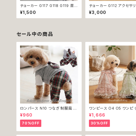
チョーカー G117 G118 G119 首輪
チョーカー G112 アクセサリ
アクセサリー クリア キラキラ 犬 猫
ース パール 犬 猫 ペット 
¥1,500
¥3,000
ペット 極小型犬用 おしゃれ かわ
おしゃれ キラキラ かわいい
いい シンプル ピンク ゴールド 返
ブルー ホワイト 返品交換
品交換不可
セール中の商品
ロンパース N10 つなぎ 制服風 チ
ワンピース O4 O5 ワンピ 
ェック柄 グレー 灰色 コスチューム
ク プリーツ レース 女の子 
¥960
¥1,666
コスプレ ドッグウェア dog 犬 猫
小型 猫 服 洋服 ペット dog
ペット 服 犬服 洋服 オシャレ かわ
ウェア おしゃれ かわいい 
70%OFF
30%OFF
いい 小型犬 返品交換不可
換不可