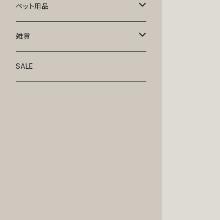
トップス
ペット用品
ニット
ボトムス
ベッド
雑貨
アロハ
ワンピース
リード・首輪
アート
SALE
Oliver Gal
和装
靴・帽子
グラス・食器
Lolita
ジャケット
アクセサリー
ポーチ・バッグ
Kate spade
サングラス・ゴーグル
IZAK
コスプレ
キャリーケース・バッグ
小物
リボン・蝶ネクタイ
Mark tetro
布地
mark tetro
ロンパース・つなぎ
マナーパンツ
エプロン・ミトン
KAHRI HOME
レザー
Kate spade
ベルトタイプ
KAHRI HOME
フォーマル