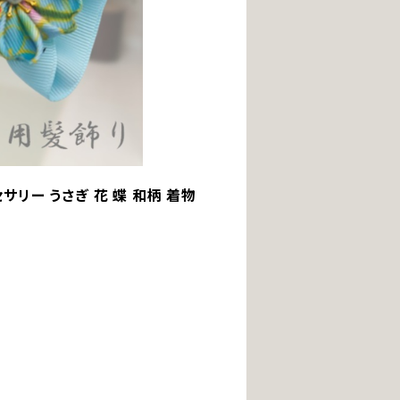
セサリー うさぎ 花 蝶 和柄 着物