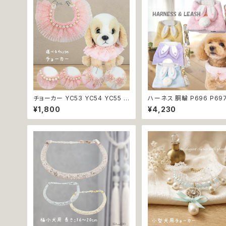
チョーカー YC53 YC54 YC55 Y
ハーネス 胴輪 P696 P697 P69
C56 アクセサリー ネック フォーマ
8 P699 洋服のようなハーネス う
¥1,800
¥4,230
ル パーティー イベント おめかし
さぎ ラビット rabbit 暖か 
女の子 犬 犬服 小型 猫 服 洋服
揃い 引っ張り防止 散歩 お出掛け
ペット dog ドッグウェア おしゃれ
ドッグウエア 犬 猫 ペット 
かわいい 返品交換不可
猫服 かわいい おしゃれ 小
品交換不可