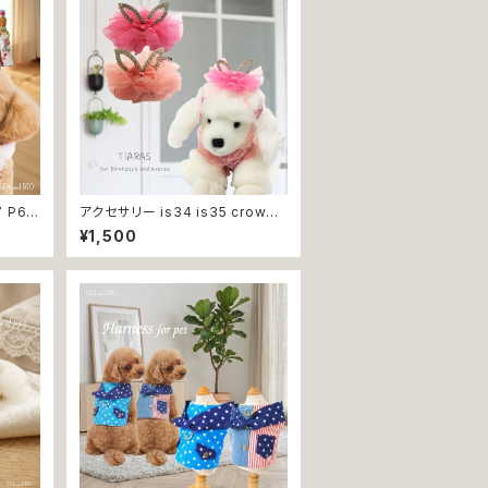
アクセサリー is34 is35 crown
ライトピンク ピンク 犬 王冠 ティア
¥1,500
秋冬 お
ラ イベント パーティー 誕生日 犬
猫 ペット 返品交換不可
服 犬服
型犬 返