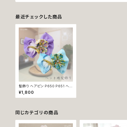
最近チェックした商品
髪飾り ヘアピン P650 P651 ヘア
クリップ アクセサリー うさぎ 花 蝶
¥1,800
和柄 着物 和テイスト おしゃれ か
わいい 返品交換不可
同じカテゴリの商品