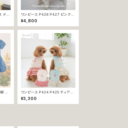
ス ドレ
ワンピース P426 P427 ピンク
 トップ
ホワイト ハンドメイド ビーズ 揺れ
¥4,800
 パピ
る リボン レース ドッグウェア 春夏
犬服 猫
ドッグウエア ドッグ ウェア 犬 猫
ア お
ペット 服 犬服 猫服 シンプル 犬洋
返品交
服 猫洋服 春 夏 洋服 女の子 男の
子 小型 おしゃれ かわいい 送料無
料 返品交換不可
 紺 レ
ワンピース P424 P425 ティアー
犬 犬
ド ドット 水玉 ハンドメイド ドッグ
¥3,300
og ド
ウェア 春夏 ドッグウエア ドッグ ウ
い 返品
ェア 犬 猫 ペット 服 犬服 猫服 シ
ンプル 犬洋服 猫洋服 洋服 小型
おしゃれ かわいい 返品交換不可