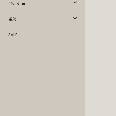
トップス
ペット用品
ニット
ボトムス
ベッド
雑貨
アロハ
ワンピース
リード・首輪
アート
SALE
Oliver Gal
和装
靴・帽子
グラス・食器
Lolita
ジャケット
アクセサリー
ポーチ・バッグ
Kate spade
サングラス・ゴーグル
IZAK
コスプレ
キャリーケース・バッグ
小物
リボン・蝶ネクタイ
Mark tetro
布地
mark tetro
ロンパース・つなぎ
マナーパンツ
エプロン・ミトン
KAHRI HOME
レザー
Kate spade
ベルトタイプ
KAHRI HOME
フォーマル