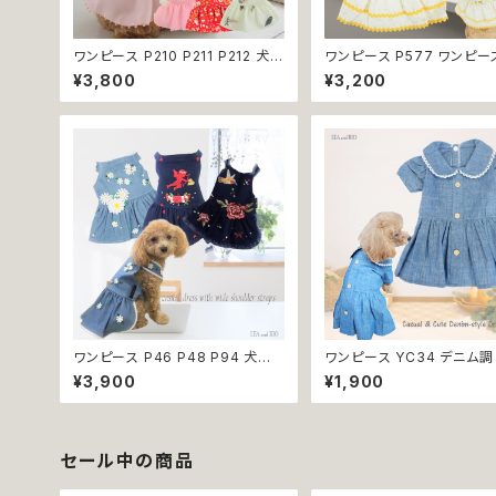
ワンピース P210 P211 P212 犬
ワンピース P577 ワンピー
イエロー ピンク ホワイト レッド レ
ス ハンドメイド 花 スカート
¥3,800
¥3,200
モン 蝶 フラワー 猫 ペット 服 犬服
ス ティアードスカート 春 夏
犬の服 犬洋服 犬の洋服 洋服 猫
ー 小型犬 犬 猫 ペット 服 
服 猫の服 猫洋服 猫の洋服 dog
服 犬の服 猫の服 ドッグウェ
ドッグウェア ドッグウエア 女の子
しゃれ かわいい お出かけ 
小型犬 おしゃれ かわいい 可愛い
換不可
透け感 コットン 返品交換不可
ワンピース P46 P48 P94 犬服
ワンピース YC34 デニム調
フラワー デニム調 トップス ナチュ
ース シンプル 女の子 春 夏 
¥3,900
¥1,900
ラル ハンドメイド ブルー 青 花 パ
服 小型 猫 服 洋服 ペット d
ール風 ビーズ ドッグ ウェア ドック
ッグウェア おしゃれ かわい
ウェア ドッグウエア 犬 服 犬の服
交換不可
犬洋服 洋服 女の子 小型 小型犬
猫 おしゃれ かわいい 返品交換不
セール中の商品
可