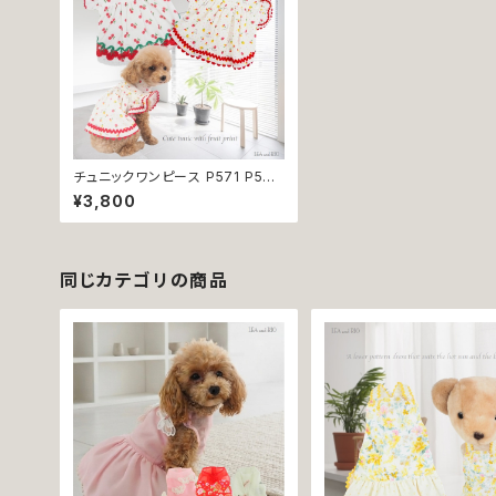
チュニックワンピース P571 P572
ワンピース ドレス ハンドメイド さ
¥3,800
くらんぼ いちご 苺 ストロベリー チ
ェリー 面ファスナー パピー 小型
犬 犬 猫 ペット 服 犬服 猫服 犬の
服 猫の服 ドッグウェア おしゃれ
かわいい お出かけ 返品交換不可
同じカテゴリの商品