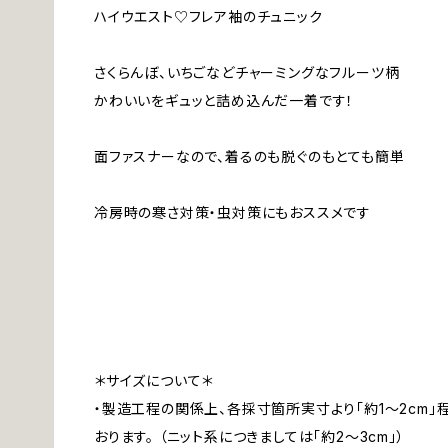
ハイウエスト♡フレア袖のチュニック
さくらんぼ、いちごなどチャーミングなフルーツ柄
かわいいをギュッと詰め込んだ一着です！
面ファスナーなので、着るのも脱ぐのもとても簡単
冷房時の寒さ対策・虫対策にもおススメです
＊サイズについて＊
・製造工程の関係上、各採寸箇所実寸より「約1～2cm
おります。 （ニット系につきましては「約2～3cm」）