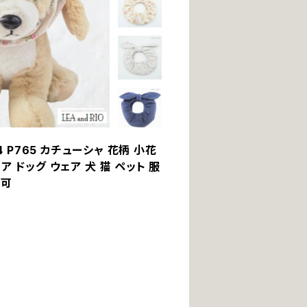
674 P765 カチューシャ 花柄 小花
 ドッグ ウェア 犬 猫 ペット 服
不可