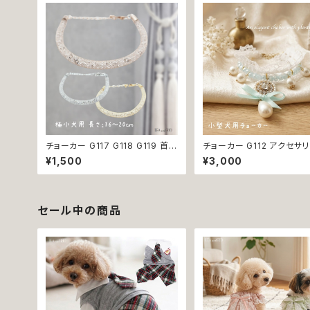
かわいい 返品交換不可
猫服 かわいい おしゃれ 小
品交換不可
チョーカー G117 G118 G119 首輪
チョーカー G112 アクセサリ
アクセサリー クリア キラキラ 犬 猫
ース パール 犬 猫 ペット 
¥1,500
¥3,000
ペット 極小型犬用 おしゃれ かわ
おしゃれ キラキラ かわいい
いい シンプル ピンク ゴールド 返
ブルー ホワイト 返品交換
品交換不可
セール中の商品