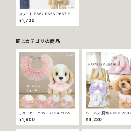
スヌード P662 P666 P667 P6
70 P673 P674 P765 カチュー
¥1,700
シャ 花柄 小花柄 バラ 薔薇 無地
濡れ防止 汚れ防止 ドッグウェア
ドッグ ウェア 犬 猫 ペット 服 犬服
猫服 おしゃれ かわいい 小型犬 返
品交換不可
同じカテゴリの商品
チョーカー YC53 YC54 YC55 Y
ハーネス 胴輪 P696 P697 P69
C56 アクセサリー ネック フォーマ
8 P699 洋服のようなハーネス う
¥1,800
¥4,230
ル パーティー イベント おめかし
さぎ ラビット rabbit 暖か 
女の子 犬 犬服 小型 猫 服 洋服
揃い 引っ張り防止 散歩 お出掛け
ペット dog ドッグウェア おしゃれ
ドッグウエア 犬 猫 ペット 