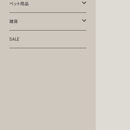
トップス
ペット用品
ニット
ボトムス
ベッド
雑貨
アロハ
ワンピース
リード・首輪
アート
SALE
Oliver Gal
和装
靴・帽子
グラス・食器
Lolita
ジャケット
アクセサリー
ポーチ・バッグ
Kate spade
サングラス・ゴーグル
IZAK
コスプレ
キャリーケース・バッグ
小物
リボン・蝶ネクタイ
Mark tetro
布地
mark tetro
ロンパース・つなぎ
マナーパンツ
エプロン・ミトン
KAHRI HOME
レザー
Kate spade
ベルトタイプ
KAHRI HOME
フォーマル