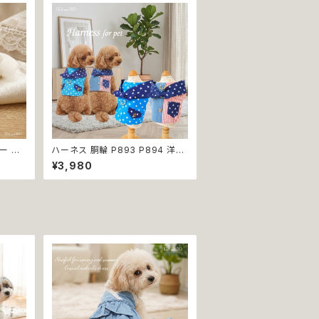
型犬 返
ー レ
ハーネス 胴輪 P893 P894 洋服
小型犬用
のようなハーネス 引っ張り防止 散
¥3,980
 リボン
歩 お出掛け ドッグウエア 犬 猫 ペ
不可
ット 服 犬服 猫服 カジュアル おし
ゃれ ポップ 小型犬 返品交換不可