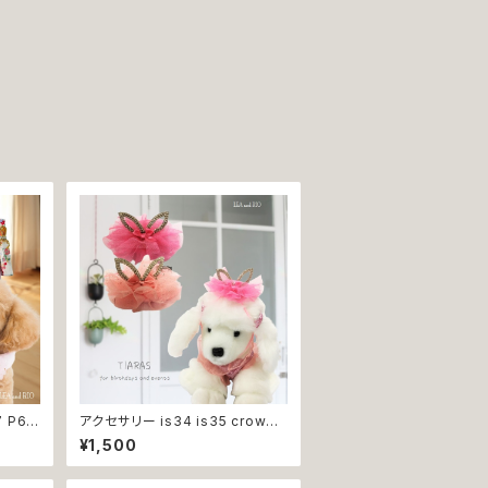
アクセサリー is34 is35 crown
ライトピンク ピンク 犬 王冠 ティア
¥1,500
秋冬 お
ラ イベント パーティー 誕生日 犬
猫 ペット 返品交換不可
服 犬服