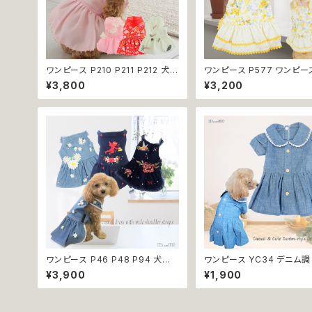
ワンピース P210 P211 P212 犬
ワンピース P577 ワンピー
イエロー ピンク ホワイト レッド レ
ス ハンドメイド 花 スカート
¥3,800
¥3,200
モン 蝶 フラワー 猫 ペット 服 犬服
ス ティアードスカート 春 夏
犬の服 犬洋服 犬の洋服 洋服 猫
ー 小型犬 犬 猫 ペット 服 
服 猫の服 猫洋服 猫の洋服 dog
服 犬の服 猫の服 ドッグウェ
ドッグウェア ドッグウエア 女の子
しゃれ かわいい お出かけ 
小型犬 おしゃれ かわいい 可愛い
換不可
透け感 コットン 返品交換不可
ワンピース P46 P48 P94 犬服
ワンピース YC34 デニム調
フラワー デニム調 トップス ナチュ
ース シンプル 女の子 春 夏 
¥3,900
¥1,900
ラル ハンドメイド ブルー 青 花 パ
服 小型 猫 服 洋服 ペット d
ール風 ビーズ ドッグ ウェア ドック
ッグウェア おしゃれ かわい
ウェア ドッグウエア 犬 服 犬の服
交換不可
犬洋服 洋服 女の子 小型 小型犬