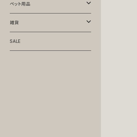
トップス
ペット用品
ニット
ボトムス
ベッド
雑貨
アロハ
ワンピース
リード・首輪
アート
SALE
Oliver Gal
和装
靴・帽子
グラス・食器
Lolita
ジャケット
アクセサリー
ポーチ・バッグ
Kate spade
サングラス・ゴーグル
IZAK
コスプレ
キャリーケース・バッグ
小物
リボン・蝶ネクタイ
Mark tetro
布地
mark tetro
ロンパース・つなぎ
マナーパンツ
エプロン・ミトン
KAHRI HOME
レザー
Kate spade
ベルトタイプ
KAHRI HOME
フォーマル