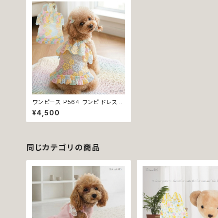
ワンピース P564 ワンピ ドレス
ハンドメイド 花 透け感 スカート ト
¥4,500
ップス 裏地付き パピー 小型犬 犬
猫 ペット 服 犬服 猫服 犬の服 猫
の服 ドッグウェア おしゃれ かわい
い お出かけ 返品交換不可
同じカテゴリの商品