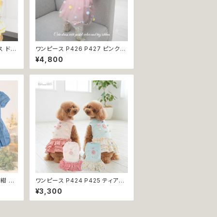
ス ドレ
ワンピース P426 P427 ピンク
 トップ
ホワイト ハンドメイド ビーズ 揺れ
¥4,800
 パピ
る リボン レース ドッグウェア 春夏
犬服 猫
ドッグウエア ドッグ ウェア 犬 猫
ア お
ペット 服 犬服 猫服 シンプル 犬洋
返品交
服 猫洋服 春 夏 洋服 女の子 男の
子 小型 おしゃれ かわいい 送料無
料 返品交換不可
 紺 レ
ワンピース P424 P425 ティアー
犬 犬
ド ドット 水玉 ハンドメイド ドッグ
¥3,300
og ド
ウェア 春夏 ドッグウエア ドッグ ウ
い 返品
ェア 犬 猫 ペット 服 犬服 猫服 シ
ンプル 犬洋服 猫洋服 洋服 小型
おしゃれ かわいい 返品交換不可