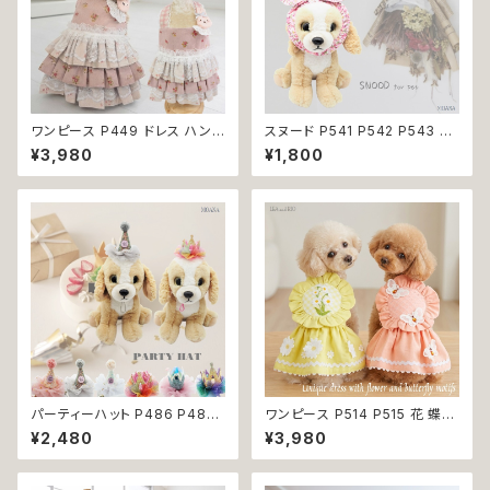
ワンピース P449 ドレス ハンド
スヌード P541 P542 P543 P5
メイド コットン うさぎ ラビット
44 カチューシャ 耳カバー 小花
¥3,980
¥1,800
花 小花 ピンク ドックウェア 犬
模様 花 汚れ防止 濡れ防止 ドッ
用 服 犬服 猫服 犬の服 猫の服
グウェア ドッグ ウェア 犬 猫 ペ
ドッグ ウェア ドッグウエア 犬洋
ット 服 犬服 猫服 かわいい おし
服 犬の洋服 洋服 小型犬 中型
ゃれ 小型犬 返品交換不可
犬 おしゃれ かわいい 可愛い 返
品交換不可
パーティーハット P486 P487
ワンピース P514 P515 花 蝶
P488 P489 P490 P491 三
ハンドメイド ピンク イエローグ
¥2,480
¥3,980
角帽子 とんがり帽子 王冠 帽子
リーン レース ドッグウェア 春夏
ハット 誕生日 パーティー ドック
ドッグウエア ドッグ ウェア 犬 猫
ウェア 犬 用 服 犬服 犬の服 ド
ペット 服 犬服 猫服 シンプル 犬