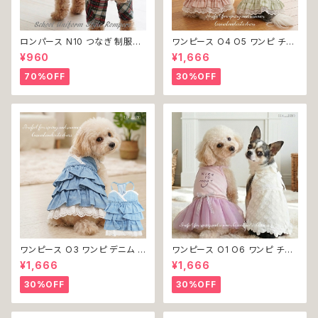
ロンパース N10 つなぎ 制服風
ワンピース O4 O5 ワンピ チェ
チェック柄 グレー 灰色 コスチュ
ック プリーツ レース 女の子 犬
¥960
¥1,666
ーム コスプレ ドッグウェア dog
犬服 小型 猫 服 洋服 ペット do
犬 猫 ペット 服 犬服 洋服 オシ
g ドッグウェア おしゃれ かわい
70%OFF
30%OFF
ャレ かわいい 小型犬 返品交換
い 返品交換不可
不可
ワンピース O3 ワンピ デニム プ
ワンピース O1 O6 ワンピ チュ
リーツ レース 女の子 犬 犬服
ール レース 花 フラワー 女の子
¥1,666
¥1,666
小型 猫 服 洋服 ペット dog ド
犬 犬服 小型 猫 服 洋服 ペット
ッグウェア おしゃれ かわいい 返
dog ドッグウェア おしゃれ かわ
30%OFF
30%OFF
品交換不可
いい 返品交換不可