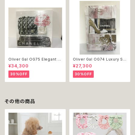
Oliver Gal OG75 Elegant E
Oliver Gal OG74 Luxury St
ssentials Paris 絵 アート イ
acked Shoes Rose Giftbo
¥34,300
¥27,300
ンテリア お祝い 贈り物 プレゼ
x 絵 アート インテリア お祝い
ント 結婚 新築 開店 周年 バー
贈り物 プレゼント 結婚 新築 開
30%OFF
30%OFF
スデイ 誕生日 ご褒美
店 周年 バースデイ 誕生日 ご褒
美
その他の商品