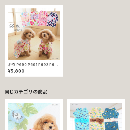
浴衣 P690 P691 P692 P694
和柄 和装 裏地付き 夏 祭り 花
¥5,800
火大会 ドッグ ウェア ドッグウエ
ア 犬 猫 ペット 服 犬の服 猫の
服 犬服 犬猫 小型犬 子犬 仔犬
返品交換不可
同じカテゴリの商品