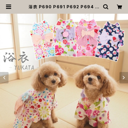
浴衣 P690 P691 P692 P694 和
柄 和装 裏地付き 夏 祭り 花火大会 ド
ッグ ウェア ドッグウエア 犬 猫 ペット
服 犬の服 猫の服 犬服 犬猫 小型犬
子犬 仔犬 返品交換不可 | MOANA