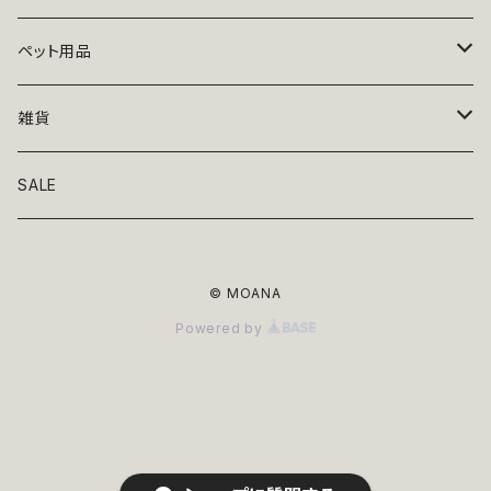
トップス
ペット用品
ニット
ボトムス
ベッド
雑貨
アロハ
ワンピース
リード・首輪
アート
SALE
Oliver Gal
和装
靴・帽子
グラス・食器
© MOANA
Lolita
ジャケット
アクセサリー
ポーチ・バッグ
Powered by
Kate spade
サングラス・ゴーグル
IZAK
コスプレ
キャリーケース・バッグ
小物
リボン・蝶ネクタイ
Mark tetro
布地
mark tetro
ロンパース・つなぎ
マナーパンツ
エプロン・ミトン