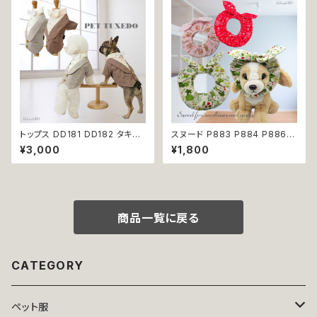
ッグ ウェア ドッグウエア 犬洋服
の洋服 猫の洋服 春 夏 洋服 女
犬の洋服 洋服 猫 猫服 猫の服
の子 小型 おしゃれ かわいい 送
ペット 小型犬 中型犬 おしゃれ
料無料 返品交換不可
かわいい 可愛い 返品交換不可
トップス DD181 DD182 タキシ
スヌード P883 P884 P886
ード スーツ フォーマル 蝶ネクタ
カチューシャ 耳カバー ピンク レ
¥3,000
¥1,800
イ リボン 犬 猫 ペット 服 犬の
ッド グリーン りぼん ドッグウェ
服 猫の服 犬服 猫服 ドッグウェ
ア ドッグ ウェア ドッグウエア 犬
ア おしゃれ かっこいい クール
猫 ペット 服 犬服 かわいい おし
シャツ 返品交換不可
ゃれ 小型犬 濡れ防止 汚れ防止
返品交換不可
商品一覧に戻る
CATEGORY
ペット服