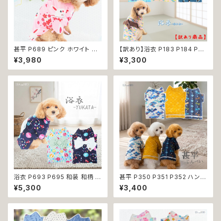
甚平 P689 ピンク ホワイト フ
【訳あり】浴衣 P183 P184 P22
ラワー 花 桜 うさぎ ラビット 祭
4ドッグウェア 男の子 ブルー イ
¥3,980
¥3,300
り 夏祭り 和装 和柄 古風 伝統
エロー ドッグ ウェア ドッグウエ
日本 夏 ドッグウエア ドックウェ
ア 犬 猫 ペット 服 犬服 和装 和
ア 女の子 極小 小型犬 犬 猫 ペ
柄 おしゃれ おにぎり 波 わんこ
ット 服 犬服 犬の服 犬洋服 犬
ウェーブ 青海波 小型犬 子犬 仔
の洋服 洋服 おしゃれ かわいい
犬
可愛い 返品交換不可
浴衣 P693 P695 和装 和柄 夏
甚平 P350 P351 P352 ハンド
祭り 花火大会 裏地付き ドッグ
メイド ホワイト ネイビー カラシ
¥5,300
¥3,400
ウェア ドッグウエア 犬 猫 ペット
イエロー とんぼ ドッグ ウェア
服 犬服 犬猫 犬の服 猫の服 小
ドッグウエア 犬 猫 ペット 服 犬
型犬 子犬 仔犬 返品交換不可
服 猫服 犬の服 猫の服 和装 和
柄 小型犬 子犬 仔犬 夏 送料無