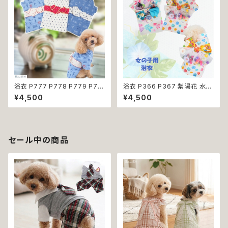
料 返品交換不可
浴衣 P777 P778 P779 P78
浴衣 P366 P367 紫陽花 水風
0 和装 マリン ドッグ ウェア ドッ
船 金魚 白 ピンク 青 鈴 花 つま
¥4,500
¥4,500
グウエア 犬 猫 ペット 服 犬服
み細工 ドッグ ウェア ドッグウエ
小型犬 子犬 仔犬 夏 男の子 送
ア 犬 猫 ペット 服 犬服 猫服 和
料無料 返品交換不可
柄 和装 小型犬 子犬 仔犬 夏 送
料無料 返品交換不可
セール中の商品