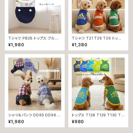
Ｔシャツ PB26 トップス ブルー
Ｔシャツ T21 T26 T29 トップ
野球 くま ドックウェア 小型犬
ス ノースリーブ メッシュ 夏 蒸
¥1,980
¥1,380
犬 猫 dog cat ペット 服 犬服
れにくい 犬 猫 ペット 犬の服 猫
返品交換不可
の服 犬服 猫服 返品交換不可
シャツ＆パンツ DD95 DD96 チ
トップス T128 T129 T130 T1
ェック柄 星柄 半袖 つなぎ オー
31 T132 Ｔシャツ 1-7号 小型
¥1,980
¥980
ルインワン カバーオール 犬用
犬用 スポーティー カジュアル
猫用 犬 猫 ペット 服 犬服 猫服
メッシュ ノースリーブ ブルー グ
犬の服 猫の服 返品交換不可
リーン ネイビー ドックウェア ド