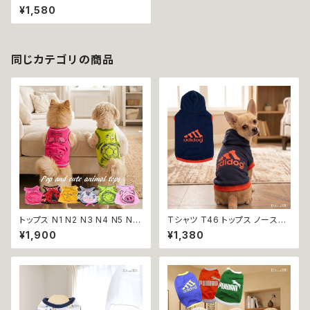
¥1,580
同じカテゴリの商品
トップス N1 N2 N3 N4 N5 N6
Tシャツ T46 トップス ノースリ
うさぎ てんとう虫 ひよこ しまう
ーブ ネイビー×オレンジ 紺 橙
¥1,900
¥1,380
ま かめ ぶた ポケット ビビット
スポーティー フード 帽子 犬 猫
ドッグウェア dog 犬 猫 ペット
ペット 犬服 猫服 犬の服 猫の服
服 犬服 猫服 洋服 犬の服 猫の
服 オシャレ かわいい 小型犬 返
品交換不可