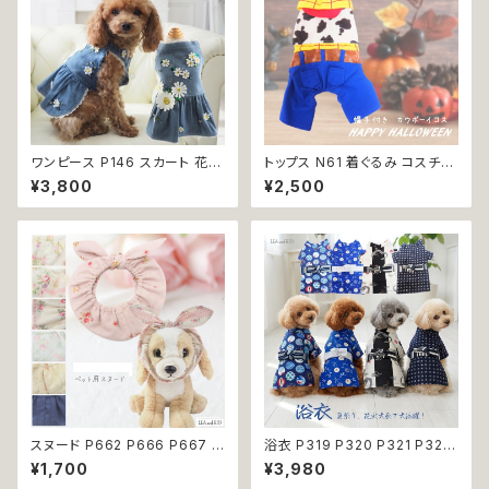
ワンピース P146 スカート 花
トップス N61 着ぐるみ コスチュ
ジャンスカ ドッグウエア ドック
ーム コスプレ キャラクター ブル
¥3,800
¥2,500
ウェア 犬 猫 犬の服 猫の服 do
ー ホワイト レッド 帽子付き カ
g ペット 服 小型犬 かわいい お
ウボーイ 衣装 仮装 変身 ハロ
しゃれ お呼ばれ フレア キュート
ウィン ドッグウェア dog 犬 猫
返品交換不可
ペット 服 犬服 猫服 洋服 オシャ
レ かわいい 小型犬 返品交換不
可
スヌード P662 P666 P667 P
浴衣 P319 P320 P321 P322
670 P673 P674 P765 カチ
和装 和柄 男の子 ネイビー ブル
¥1,700
¥3,980
ューシャ 花柄 小花柄 バラ 薔薇
ー ホワイト ブラック ドッグ ウェ