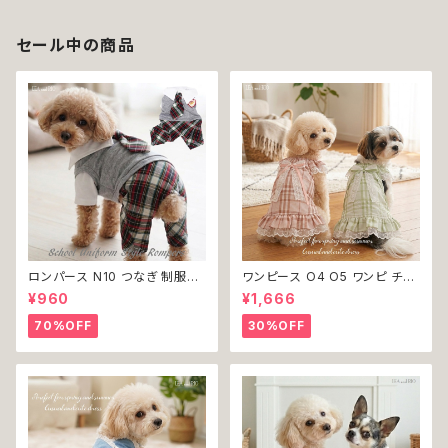
ッグウェア dog 犬 猫 ペット 服
犬服 猫服 犬の服 猫の服 オシャ
セール中の商品
レ 小型犬 返品交換不可
ロンパース N10 つなぎ 制服風
ワンピース O4 O5 ワンピ チェ
チェック柄 グレー 灰色 コスチュ
ック プリーツ レース 女の子 犬
¥960
¥1,666
ーム コスプレ ドッグウェア dog
犬服 小型 猫 服 洋服 ペット do
犬 猫 ペット 服 犬服 洋服 オシ
g ドッグウェア おしゃれ かわい
70%OFF
30%OFF
ャレ かわいい 小型犬 返品交換
い 返品交換不可
不可