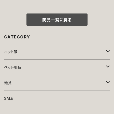
無地 濡れ防止 汚れ防止 ドッグ
ア ドッグウエア 犬 猫 ペット 服
ウェア ドッグ ウェア 犬 猫 ペッ
犬服 トンボ とんぼ 漢字 ドラゴ
ト 服 犬服 猫服 おしゃれ かわい
ン 龍 富士 山 小型犬 子犬 仔犬
い 小型犬 返品交換不可
夏 返品交換不可
商品一覧に戻る
CATEGORY
ペット服
トップス
ペット用品
ニット
ボトムス
ベッド
雑貨
アロハ
ワンピース
リード・首輪
アート
SALE
Oliver Gal
和装
靴・帽子
グラス・食器