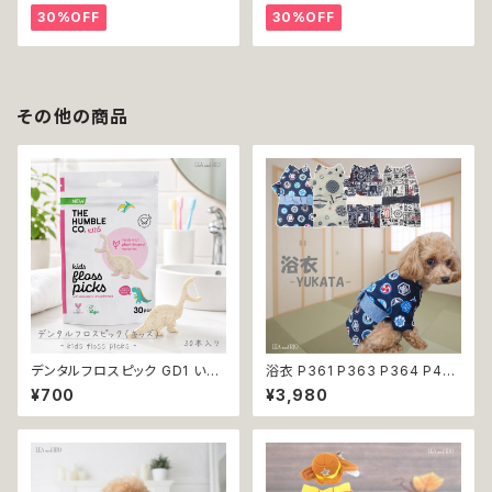
ント 結婚 新築 開店 周年 バー
贈り物 プレゼント 結婚 新築 開
30%OFF
30%OFF
スデイ 誕生日 ご褒美
店 周年 バースデイ 誕生日 ご褒
美
その他の商品
デンタルフロスピック GD1 いち
浴衣 P361 P363 P364 P40
ごフレーバーデンタルフロス TH
3 ハンドメイド 手鞠 紺 ネイビ
¥700
¥3,980
E HUMBLE CO. 30本入り い
ー 白 ホワイト きなり ドッグ ウ
ちごフレーバー 恐竜 フロス 歯
ェア ドッグウエア 犬 猫 ペット
間 虫歯 歯周病 オーラルケア
服 犬服 猫服 犬の服 猫の服 和
装 和柄 小型犬 子犬 仔犬 夏 返
品交換不可