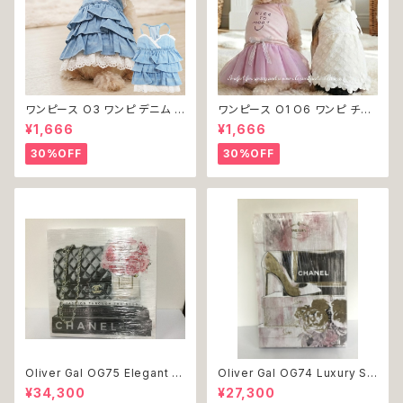
ワンピース O3 ワンピ デニム プ
ワンピース O1 O6 ワンピ チュ
リーツ レース 女の子 犬 犬服
ール レース 花 フラワー 女の子
¥1,666
¥1,666
小型 猫 服 洋服 ペット dog ド
犬 犬服 小型 猫 服 洋服 ペット
ッグウェア おしゃれ かわいい 返
dog ドッグウェア おしゃれ かわ
30%OFF
30%OFF
品交換不可
いい 返品交換不可
Oliver Gal OG75 Elegant E
Oliver Gal OG74 Luxury St
ssentials Paris 絵 アート イ
acked Shoes Rose Giftbo
¥34,300
¥27,300
ンテリア お祝い 贈り物 プレゼ
x 絵 アート インテリア お祝い