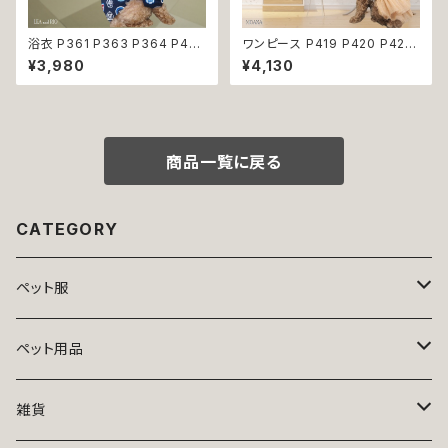
浴衣 P361 P363 P364 P40
ワンピース P419 P420 P421
3 ハンドメイド 手鞠 紺 ネイビ
シースルー ピンク ブラック ゴー
¥3,980
¥4,130
ー 白 ホワイト きなり ドッグ ウ
ルド ドッグウェア 春夏 ドッグウ
ェア ドッグウエア 犬 猫 ペット
エア ドッグ ウェア 犬 猫 ペット
服 犬服 猫服 犬の服 猫の服 和
服 犬服 シンプル 犬洋服 春 夏
装 和柄 小型犬 子犬 仔犬 夏 返
洋服 小型 おしゃれ かわいい 送
品交換不可
料無料 返品交換不可
商品一覧に戻る
CATEGORY
ペット服
トップス
ペット用品
ニット
ボトムス
ベッド
雑貨