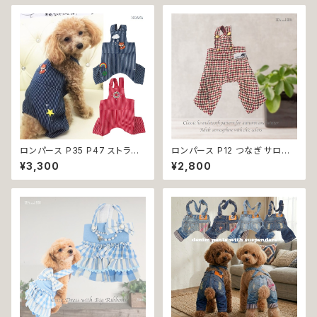
可
服 犬の洋服 猫の洋服 介護 トイ
レ トレーニング かわいい おしゃ
れ 生理 マナー オムツ カバー
ロンパース つなぎ 小型犬 返品
交換不可
ロンパース P35 P47 ストライ
ロンパース P12 つなぎ サロペ
プ おしゃれ デニム レッド ハンド
ット オールインワン ボトムス チ
¥3,300
¥2,800
メイド 小型犬 犬 猫 ペット 服
ェック 千鳥格子 シック ハンドメ
犬服 猫服 犬の服 猫の服 ドッグ
イド おしゃれ カッコいい ドッグ
ウェア 返品交換不可
ウェア dog 犬 猫 ペット 服 犬
服 猫服 犬の服 猫の服 ナチュラ
ル カラー ゴールド 小型 返品交
換不可