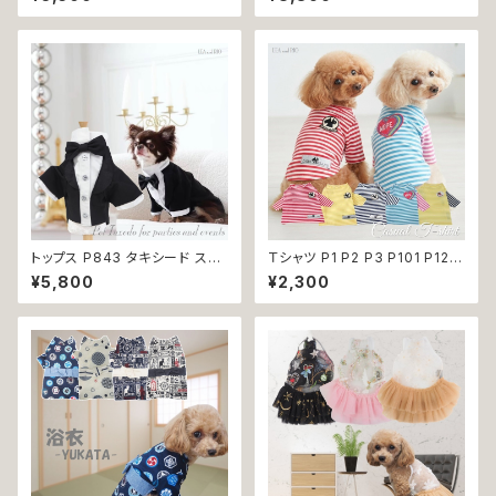
蝶ネクタイ ネクタイ リボン 犬
ア ドッグウエア 犬 猫 服 犬服
猫 ペット 服 犬の服 猫の服 犬
猫服 犬の服 猫の服 おしゃれ 小
服 猫服 ドッグウェア おしゃれ
型犬 中型犬 送料無料 返品交換
かっこいい クール シャツ 返品
不可
交換不可
トップス P843 タキシード スー
Ｔシャツ P1 P2 P3 P101 P123
ツ フォーマル 燕尾服 蝶ネクタ
ボーダー 春夏 春服 ドッグウェ
¥5,800
¥2,300
イ ドッグウェア 犬 猫 ペット 服
ア ドックウェア 犬の服 春 夏 ド
犬服 猫服 犬の服 猫の服 おしゃ
ッグウエア バイカラー マリン ド
れ かっこいい クール シャツ 返
ッグ ウェア dog 犬 猫 ペット 服
品交換不可
犬服 小型犬 マリン スタイル リ
ンク コーデ おしゃれ 返品交換
不可