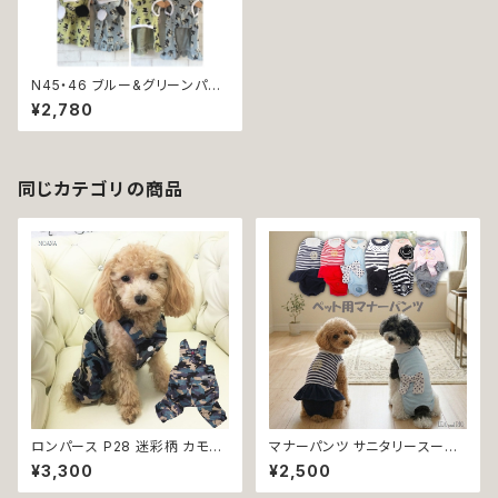
N45・46 ブルー&グリーンパン
ダ柄ワンピース 犬 服
¥2,780
同じカテゴリの商品
ロンパース P28 迷彩柄 カモフ
マナーパンツ サニタリースーツ
ラ おしゃれ アーミー 小型犬 犬
B57 B58 B59 B60 B61 B62
¥3,300
¥2,500
猫 ペット 服 犬服 猫服 犬の服
つなぎタイプ パンツ ドッグ ウェ
猫の服 ドッグウェア 返品交換不
ア dog 犬 猫 ペット 服 犬服 猫