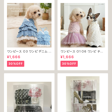
ワンピース O3 ワンピ デニム プ
ワンピース O1 O6 ワンピ チュ
リーツ レース 女の子 犬 犬服
ール レース 花 フラワー 女の子
¥1,666
¥1,666
小型 猫 服 洋服 ペット dog ド
犬 犬服 小型 猫 服 洋服 ペット
ッグウェア おしゃれ かわいい 返
dog ドッグウェア おしゃれ かわ
30%OFF
30%OFF
品交換不可
いい 返品交換不可