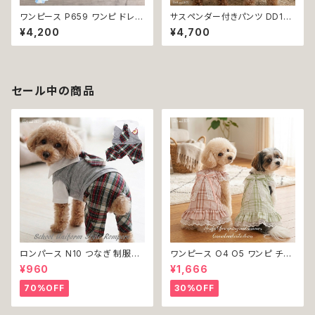
ワンピース P659 ワンピ ドレス
サスペンダー付きパンツ DD172
スカート ハンドメイド りぼん カ
DD173 DD174 DD175 デニム
¥4,200
¥4,700
ジュアル おしゃれ かわいい 爽
パンツ オーバーオール 吊りズボ
やか 春 夏 小型犬 ドッグウェア
ン カジュアル 犬 猫 ペット 犬服
dog cat 犬 猫 ペット 服 犬服
猫服 犬の服 猫の服 返品交換不
猫服 犬の服 猫の服 返品交換不
可
可
セール中の商品
ロンパース N10 つなぎ 制服風
ワンピース O4 O5 ワンピ チェ
チェック柄 グレー 灰色 コスチュ
ック プリーツ レース 女の子 犬
¥960
¥1,666
ーム コスプレ ドッグウェア dog
犬服 小型 猫 服 洋服 ペット do
犬 猫 ペット 服 犬服 洋服 オシ
g ドッグウェア おしゃれ かわい
70%OFF
30%OFF
ャレ かわいい 小型犬 返品交換
い 返品交換不可
不可