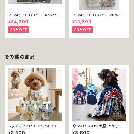
Oliver Gal OG75 Elegant E
Oliver Gal OG74 Luxury St
ssentials Paris 絵 アート イ
acked Shoes Rose Giftbo
¥34,300
¥27,300
ンテリア お祝い 贈り物 プレゼ
x 絵 アート インテリア お祝い
ント 結婚 新築 開店 周年 バー
贈り物 プレゼント 結婚 新築 開
30%OFF
30%OFF
スデイ 誕生日 ご褒美
店 周年 バースデイ 誕生日 ご褒
美
その他の商品
トップス DD178 DD179 DD18
袴 P814 P815 犬服 はかま 和
0 タキシード スーツ フォーマル
柄 和装 ドッグウェア ドッグ ウェ
¥3,500
¥8,800