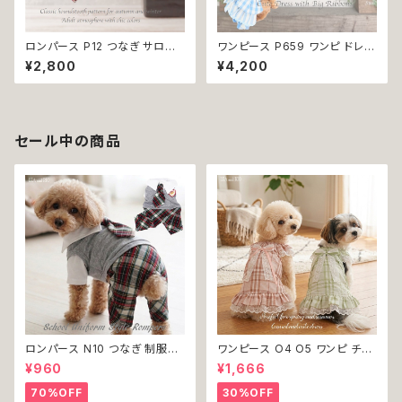
ロンパース P12 つなぎ サロペ
ワンピース P659 ワンピ ドレス
ット オールインワン ボトムス チ
スカート ハンドメイド りぼん カ
¥2,800
¥4,200
ェック 千鳥格子 シック ハンドメ
ジュアル おしゃれ かわいい 爽
イド おしゃれ カッコいい ドッグ
やか 春 夏 小型犬 ドッグウェア
ウェア dog 犬 猫 ペット 服 犬
dog cat 犬 猫 ペット 服 犬服
服 猫服 犬の服 猫の服 ナチュラ
猫服 犬の服 猫の服 返品交換不
ル カラー ゴールド 小型 返品交
可
セール中の商品
換不可
ロンパース N10 つなぎ 制服風
ワンピース O4 O5 ワンピ チェ
チェック柄 グレー 灰色 コスチュ
ック プリーツ レース 女の子 犬
¥960
¥1,666
ーム コスプレ ドッグウェア dog
犬服 小型 猫 服 洋服 ペット do
犬 猫 ペット 服 犬服 洋服 オシ
g ドッグウェア おしゃれ かわい
70%OFF
30%OFF