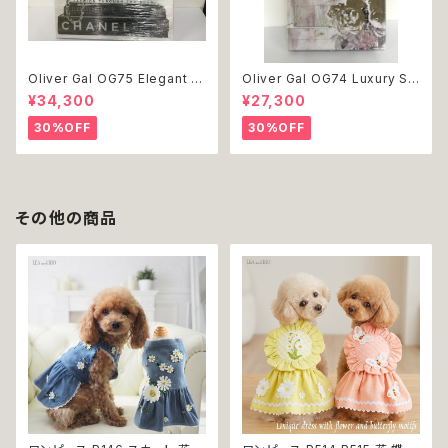
Oliver Gal OG75 Elegant E
Oliver Gal OG74 Luxury St
ssentials Paris 絵 アート イ
acked Shoes Rose Giftbo
¥34,300
¥27,300
ンテリア お祝い 贈り物 プレゼ
x 絵 アート インテリア お祝い
ント 結婚 新築 開店 周年 バー
贈り物 プレゼント 結婚 新築 開
30%OFF
30%OFF
スデイ 誕生日 ご褒美
店 周年 バースデイ 誕生日 ご褒
美
その他の商品