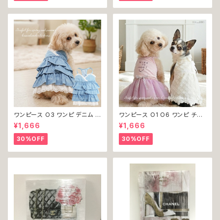
ャレ かわいい 小型犬 返品交換
い 返品交換不可
不可
ワンピース O3 ワンピ デニム プ
ワンピース O1 O6 ワンピ チュ
リーツ レース 女の子 犬 犬服
ール レース 花 フラワー 女の子
¥1,666
¥1,666
小型 猫 服 洋服 ペット dog ド
犬 犬服 小型 猫 服 洋服 ペット
ッグウェア おしゃれ かわいい 返
dog ドッグウェア おしゃれ かわ
30%OFF
30%OFF
品交換不可
いい 返品交換不可