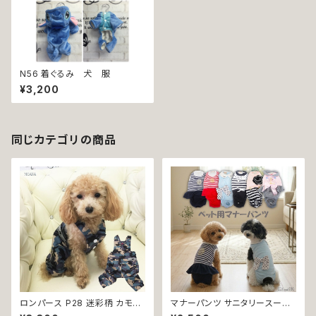
N56 着ぐるみ 犬 服
¥3,200
同じカテゴリの商品
ロンパース P28 迷彩柄 カモフ
マナーパンツ サニタリースーツ
ラ おしゃれ アーミー 小型犬 犬
B57 B58 B59 B60 B61 B62