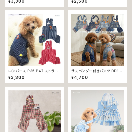
¥3,300
¥2,500
猫 ペット 服 犬服 猫服 犬の服
つなぎタイプ パンツ ドッグ ウェ
猫の服 ドッグウェア 返品交換不
ア dog 犬 猫 ペット 服 犬服 猫
可
服 犬の洋服 猫の洋服 介護 トイ
レ トレーニング かわいい おしゃ
れ 生理 マナー オムツ カバー
ロンパース つなぎ 小型犬 返品
交換不可
ロンパース P35 P47 ストライ
サスペンダー付きパンツ DD172
プ おしゃれ デニム レッド ハンド
DD173 DD174 DD175 デニム
¥3,300
¥4,700
メイド 小型犬 犬 猫 ペット 服
パンツ オーバーオール 吊りズボ
犬服 猫服 犬の服 猫の服 ドッグ
ン カジュアル 犬 猫 ペット 犬服
ウェア 返品交換不可
猫服 犬の服 猫の服 返品交換不
可