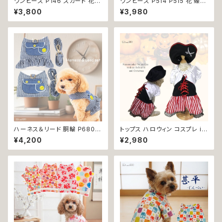
ワンピース P146 スカート 花
ワンピース P514 P515 花 蝶
ジャンスカ ドッグウエア ドック
ハンドメイド ピンク イエローグ
¥3,800
¥3,980
ウェア 犬 猫 犬の服 猫の服 do
リーン レース ドッグウェア 春夏
g ペット 服 小型犬 かわいい お
ドッグウエア ドッグ ウェア 犬 猫
しゃれ お呼ばれ フレア キュート
ペット 服 犬服 猫服 シンプル 犬
返品交換不可
の洋服 猫の洋服 春 夏 洋服 女
の子 小型 おしゃれ かわいい 送
料無料 返品交換不可
ハーネス＆リード 胴輪 P680 P
トップス ハロウィン コスプレ ir
681 ハーネス リード 一体型 セ
o1 ワンピース 海賊 ハロパ パイ
¥4,200
¥2,980
ット 引っ張り防止 お出掛け 散
レーツ コスチューム コス 仮装
歩 ドッグウエア 犬 猫 ペット 服
dog cat ウェア ドッグ ウェア ド
犬服 猫服 かわいい おしゃれ 小
ッグウエア 犬 猫 ペット 服 犬服
型犬 返品交換不可
犬洋服 犬の洋服 猫服 猫洋服
猫の洋服 洋服 かわいい 可愛い
おしゃれ 返品交換不可