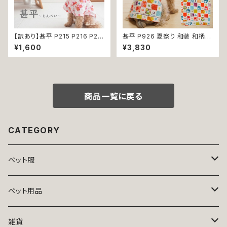
【訳あり】甚平 P215 P216 P21
甚平 P926 夏祭り 和装 和柄
7 P218 ドッグウエア ドックウェ
古風 伝統 日本 夏 ハンドメイド
¥1,600
¥3,830
ア 女の子 ピンク ホワイト フラ
ドッグウエア ドックウェア 男の
ワー 花柄 桜 水風船 祭り 極小
子 極小 小型犬 犬 猫 ペット 服
小型犬 犬 猫 ペット 服 犬服 犬
犬服 犬の服 犬洋服 犬の洋服
の服 犬洋服 犬の洋服 洋服 お
洋服 おしゃれ かわいい 可愛い
しゃれ かわいい 可愛い 和装 和
返品交換不可
柄 古風 伝統 日本 夏 返品交換
商品一覧に戻る
不可
CATEGORY
ペット服
トップス
ペット用品
ニット
ボトムス
ベッド
雑貨