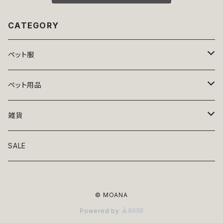
CATEGORY
ペット服
トップス
ペット用品
ニット
ボトムス
ベッド
雑貨
アロハ
ワンピース
リード・首輪
アート
SALE
Oliver Gal
和装
靴・帽子
グラス・食器
© MOANA
Lolita
ジャケット
アクセサリー
ポーチ・バッグ
Powered by