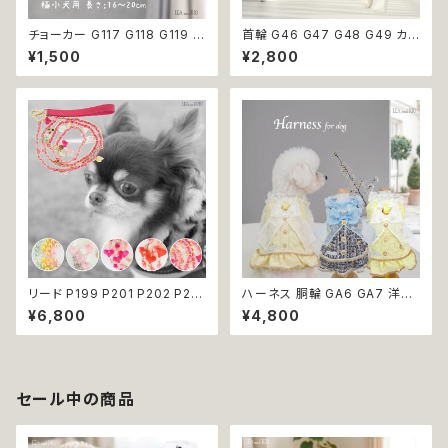
チョーカー G117 G118 G119 首
首輪 G46 G47 G48 G49 カラ
輪 アクセサリー クリア キラキラ
ー アクセサリー 鈴付き ストーン
¥1,500
¥2,800
犬 猫 ペット 極小型犬用 おしゃ
小型犬 犬 猫 犬服 猫服 犬の服
れ かわいい シンプル ピンク ゴ
猫の服 ペット 返品交換不可
ールド 返品交換不可
リード P199 P201 P202 P20
ハーネス 胴輪 GA6 GA7 洋服
3 P204 ペット 犬 ドッグリード
のようなハーネス ワンピース風
¥6,800
¥4,800
犬リード ビーズ チェーン ハート
引っ張り防止 散歩 お出掛け ド
りぼん クリア パステル パール風
ッグウエア 犬 猫 ペット 服 犬服
カラフル ドッグウェア dog 犬
猫服 かわいい おしゃれ 小型犬
猫 ペット 小型犬 中型犬 おしゃ
返品交換不可
れ かわいい 散歩 送料無料 返
セール中の商品
品交換不可