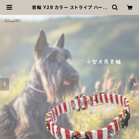
首輪 Y28 カラー ストライプ ハート
ストーン 散歩 お出掛け おしゃれ 犬
猫 ペット ドッグウェア 返品交換不可
| MOANA