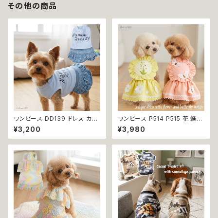
その他の商品
ワンピース DD139 ドレス カジ
ワンピース P514 P515 花 蝶
ュアル スカート ハンドメイド パ
ハンドメイド ピンク イエローグ
¥3,200
¥3,980
ピー 小型犬 犬 猫 ペット 服 犬
リーン レース ドッグウェア 春夏
服 犬の服 猫服 猫の服 ドッグウ
ドッグウエア ドッグ ウェア 犬 猫
ェア おしゃれ かわいい お出か
ペット 服 犬服 猫服 シンプル 犬
け 返品交換不可
の洋服 猫の洋服 春 夏 洋服 女
の子 小型 おしゃれ かわいい 送
料無料 返品交換不可