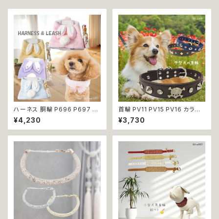
ハーネス 胴輪 P696 P697 P
首輪 PV11 PV15 PV16 カラー
698 P699 洋服のようなハー
ブルー ブラウン ブラック 骨 ボ
¥4,230
¥3,730
ネス うさぎ ラビット rabbit 暖
ーン スタッズ ゴールド ストーン
か 秋冬 お揃い 引っ張り防止 散
ドッグ dog 中型犬 散歩 犬 ペッ
歩 お出掛け ドッグウエア 犬 猫
ト 返品交換不可
ペット 服 犬服 猫服 かわいい お
しゃれ 小型犬 返品交換不可