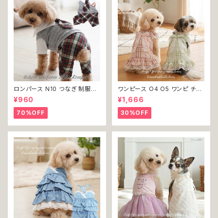
ロンパース N10 つなぎ 制服風
ワンピース O4 O5 ワンピ チェ
チェック柄 グレー 灰色 コスチュ
ック プリーツ レース 女の子 犬
¥960
¥1,666
ーム コスプレ ドッグウェア dog
犬服 小型 猫 服 洋服 ペット do
犬 猫 ペット 服 犬服 洋服 オシ
g ドッグウェア おしゃれ かわい
70%OFF
30%OFF
ャレ かわいい 小型犬 返品交換
い 返品交換不可
不可