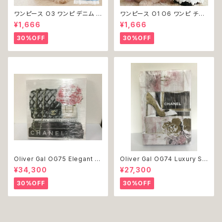
ワンピース O3 ワンピ デニム プ
ワンピース O1 O6 ワンピ チュ
リーツ レース 女の子 犬 犬服
ール レース 花 フラワー 女の子
¥1,666
¥1,666
小型 猫 服 洋服 ペット dog ド
犬 犬服 小型 猫 服 洋服 ペット
ッグウェア おしゃれ かわいい 返
dog ドッグウェア おしゃれ かわ
30%OFF
30%OFF
品交換不可
いい 返品交換不可
Oliver Gal OG75 Elegant E
Oliver Gal OG74 Luxury St
ssentials Paris 絵 アート イ
acked Shoes Rose Giftbo
¥34,300
¥27,300
ンテリア お祝い 贈り物 プレゼ
x 絵 アート インテリア お祝い
ント 結婚 新築 開店 周年 バー
贈り物 プレゼント 結婚 新築 開
30%OFF
30%OFF
スデイ 誕生日 ご褒美
店 周年 バースデイ 誕生日 ご褒
美