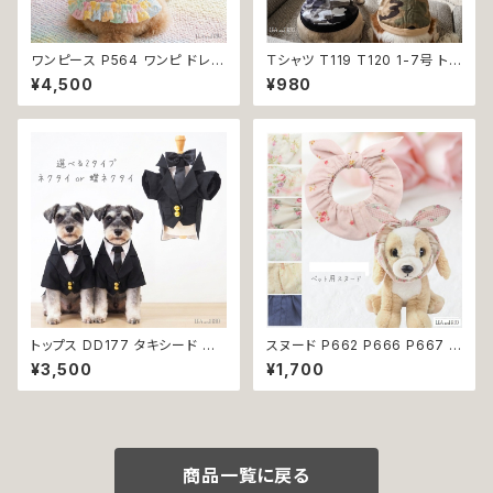
ワンピース P564 ワンピ ドレス
Ｔシャツ T119 T120 1-7号 トッ
ハンドメイド 花 透け感 スカート
プス 小型犬用 スポーティー カ
¥4,500
¥980
トップス 裏地付き パピー 小型
ジュアル 骨 ボーン グレー ベー
犬 犬 猫 ペット 服 犬服 猫服 犬
ジュ カモフラ 迷彩柄 ドックウェ
の服 猫の服 ドッグウェア おしゃ
ア ドッグウェア dog 犬 猫 ペッ
れ かわいい お出かけ 返品交換
ト 服 犬服 猫服 オシャレ 小型犬
不可
返品交換不可
トップス DD177 タキシード ス
スヌード P662 P666 P667 P
ーツ フォーマル 蝶ネクタイ ネク
670 P673 P674 P765 カチ
¥3,500
¥1,700
タイ リボン 犬 猫 ペット 服 犬の
ューシャ 花柄 小花柄 バラ 薔薇
服 猫の服 犬服 猫服 ドッグウェ
無地 濡れ防止 汚れ防止 ドッグ
ア おしゃれ かっこいい クール
ウェア ドッグ ウェア 犬 猫 ペッ
シャツ 返品交換不可
ト 服 犬服 猫服 おしゃれ かわい
い 小型犬 返品交換不可
商品一覧に戻る