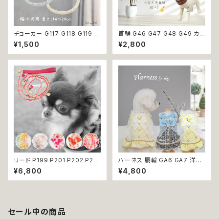
チョーカー G117 G118 G119 首
首輪 G46 G47 G48 G49 カラ
輪 アクセサリー クリア キラキラ
ー アクセサリー 鈴付き ストーン
¥1,500
¥2,800
犬 猫 ペット 極小型犬用 おしゃ
小型犬 犬 猫 犬服 猫服 犬の服
れ かわいい シンプル ピンク ゴ
猫の服 ペット 返品交換不可
ールド 返品交換不可
リード P199 P201 P202 P20
ハーネス 胴輪 GA6 GA7 洋服
3 P204 ペット 犬 ドッグリード
のようなハーネス ワンピース風
¥6,800
¥4,800
犬リード ビーズ チェーン ハート
引っ張り防止 散歩 お出掛け ド
りぼん クリア パステル パール風
ッグウエア 犬 猫 ペット 服 犬服
カラフル ドッグウェア dog 犬
猫服 かわいい おしゃれ 小型犬
猫 ペット 小型犬 中型犬 おしゃ
返品交換不可
れ かわいい 散歩 送料無料 返
セール中の商品
品交換不可