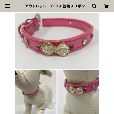
アウトレット Y33★首輪★リボンモ
チーフ★ピンク★ストーン★小型犬 |
MOANA