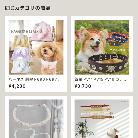
同じカテゴリの商品
ハーネス 胴輪 P696 P697 P
首輪 PV11 PV15 PV16 カラー
698 P699 洋服のようなハー
ブルー ブラウン ブラック 骨 ボ
¥4,230
¥3,730
ネス うさぎ ラビット rabbit 暖
ーン スタッズ ゴールド ストーン
か 秋冬 お揃い 引っ張り防止 散
ドッグ dog 中型犬 散歩 犬 ペッ
歩 お出掛け ドッグウエア 犬 猫
ト 返品交換不可
ペット 服 犬服 猫服 かわいい お
しゃれ 小型犬 返品交換不可