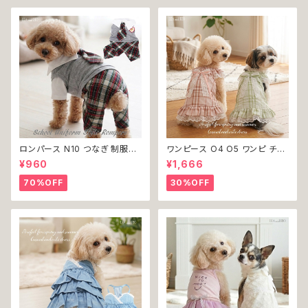
ロンパース N10 つなぎ 制服風
ワンピース O4 O5 ワンピ チェ
チェック柄 グレー 灰色 コスチュ
ック プリーツ レース 女の子 犬
¥960
¥1,666
ーム コスプレ ドッグウェア dog
犬服 小型 猫 服 洋服 ペット do
犬 猫 ペット 服 犬服 洋服 オシ
g ドッグウェア おしゃれ かわい
70%OFF
30%OFF
ャレ かわいい 小型犬 返品交換
い 返品交換不可
不可