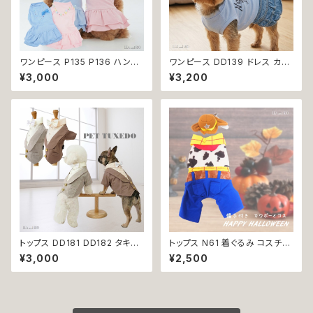
ワンピース P135 P136 ハンド
ワンピース DD139 ドレス カジ
メイド ピンク ブルー ナチュラル
ュアル スカート ハンドメイド パ
¥3,000
¥3,200
カラー パステルカラー ふんわり
ピー 小型犬 犬 猫 ペット 服 犬
カラー キラキラ ドッグウェア do
服 犬の服 猫服 猫の服 ドッグウ
g 犬 猫 ペット 服 犬服 猫服 か
ェア おしゃれ かわいい お出か
わいい おしゃれ デイリー フリン
け 返品交換不可
ジ リボン ビーズ フリル ティア
ード 小型犬 返品交換不可
トップス DD181 DD182 タキシ
トップス N61 着ぐるみ コスチュ
ード スーツ フォーマル 蝶ネクタ
ーム コスプレ キャラクター ブル
¥3,000
¥2,500
イ リボン 犬 猫 ペット 服 犬の
ー ホワイト レッド 帽子付き カ
服 猫の服 犬服 猫服 ドッグウェ
ウボーイ 衣装 仮装 変身 ハロ
ア おしゃれ かっこいい クール
ウィン ドッグウェア dog 犬 猫
シャツ 返品交換不可
ペット 服 犬服 猫服 洋服 オシャ
レ かわいい 小型犬 返品交換不