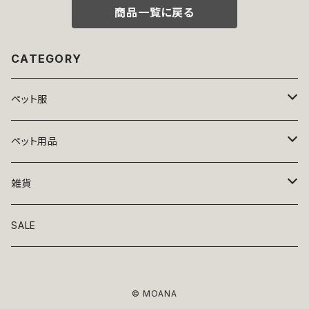
可
商品一覧に戻る
CATEGORY
ペット服
トップス
ペット用品
ニット
ボトムス
ベッド
雑貨
アロハ
ワンピース
リード・首輪
アート
SALE
Oliver Gal
和装
靴・帽子
グラス・食器
© MOANA
Lolita
ジャケット
アクセサリー
ポーチ・バッグ