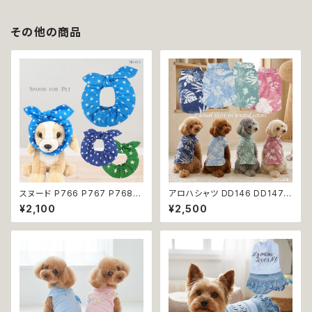
その他の商品
スヌード P766 P767 P768
アロハシャツ DD146 DD147
カチューシャ うさ耳 たれ耳 うさ
DD148 DD149 アロハ トップス
¥2,100
¥2,500
みみ ドッグウェア ドッグ ウェア
シャツ ヤシの木 ハイビスカス
ドッグウエア 犬 猫 ペット 服 犬
花柄 小型 中型 犬 犬服 猫 猫服
服 猫服 かわいい おしゃれ 小型
犬の服 猫の服 服 洋服 ペット d
犬 濡れ防止 汚れ防止 返品交換
og おしゃれ かわいい 返品交換
不可
不可