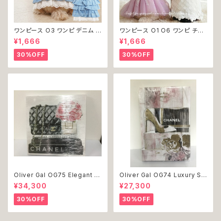
ワンピース O3 ワンピ デニム プ
ワンピース O1 O6 ワンピ チュ
リーツ レース 女の子 犬 犬服
ール レース 花 フラワー 女の子
¥1,666
¥1,666
小型 猫 服 洋服 ペット dog ド
犬 犬服 小型 猫 服 洋服 ペット
ッグウェア おしゃれ かわいい 返
dog ドッグウェア おしゃれ かわ
30%OFF
30%OFF
品交換不可
いい 返品交換不可
Oliver Gal OG75 Elegant E
Oliver Gal OG74 Luxury St
ssentials Paris 絵 アート イ
acked Shoes Rose Giftbo
¥34,300
¥27,300
ンテリア お祝い 贈り物 プレゼ
x 絵 アート インテリア お祝い
ント 結婚 新築 開店 周年 バー
贈り物 プレゼント 結婚 新築 開
30%OFF
30%OFF
スデイ 誕生日 ご褒美
店 周年 バースデイ 誕生日 ご褒
美