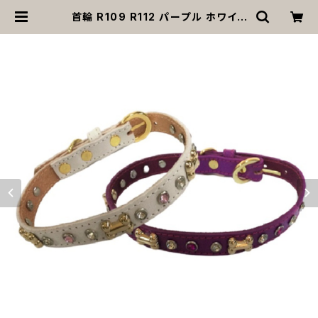
首輪 R109 R112 パープル ホワイト
ゴールド シルバー 骨 スタッズ ストー
ン 小型犬 散歩 レザー 革 犬 ペット
送料無料 返品交換不可 | MOANA