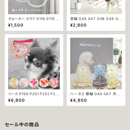
チョーカー G117 G118 G119 首
首輪 G46 G47 G48 G49 カラ
輪 アクセサリー クリア キラキラ
ー アクセサリー 鈴付き ストーン
¥1,500
¥2,800
犬 猫 ペット 極小型犬用 おしゃ
小型犬 犬 猫 犬服 猫服 犬の服
れ かわいい シンプル ピンク ゴ
猫の服 ペット 返品交換不可
ールド 返品交換不可
リード P199 P201 P202 P20
ハーネス 胴輪 GA6 GA7 洋服
3 P204 ペット 犬 ドッグリード
のようなハーネス ワンピース風
¥6,800
¥4,800
犬リード ビーズ チェーン ハート
引っ張り防止 散歩 お出掛け ド
りぼん クリア パステル パール風
ッグウエア 犬 猫 ペット 服 犬服
カラフル ドッグウェア dog 犬
猫服 かわいい おしゃれ 小型犬
猫 ペット 小型犬 中型犬 おしゃ
返品交換不可
れ かわいい 散歩 送料無料 返
セール中の商品
品交換不可