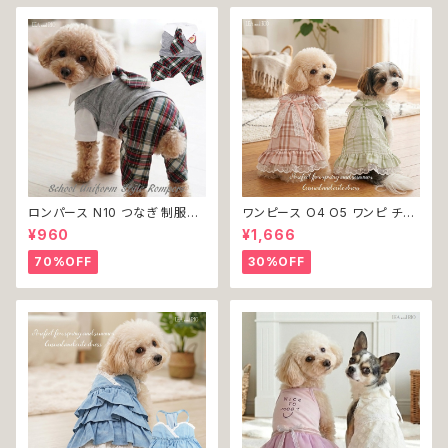
ロンパース N10 つなぎ 制服風
ワンピース O4 O5 ワンピ チェ
チェック柄 グレー 灰色 コスチュ
ック プリーツ レース 女の子 犬
¥960
¥1,666
ーム コスプレ ドッグウェア dog
犬服 小型 猫 服 洋服 ペット do
犬 猫 ペット 服 犬服 洋服 オシ
g ドッグウェア おしゃれ かわい
70%OFF
30%OFF
ャレ かわいい 小型犬 返品交換
い 返品交換不可
不可