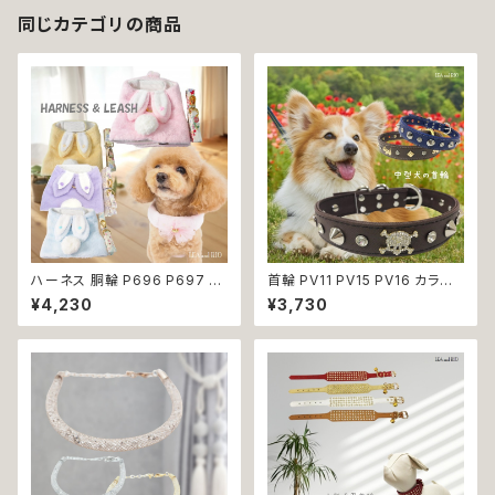
同じカテゴリの商品
ハーネス 胴輪 P696 P697 P
首輪 PV11 PV15 PV16 カラー
698 P699 洋服のようなハー
ブルー ブラウン ブラック 骨 ボ
¥4,230
¥3,730
ネス うさぎ ラビット rabbit 暖
ーン スタッズ ゴールド ストーン
か 秋冬 お揃い 引っ張り防止 散
ドッグ dog 中型犬 散歩 犬 ペッ
歩 お出掛け ドッグウエア 犬 猫
ト 返品交換不可
ペット 服 犬服 猫服 かわいい お
しゃれ 小型犬 返品交換不可