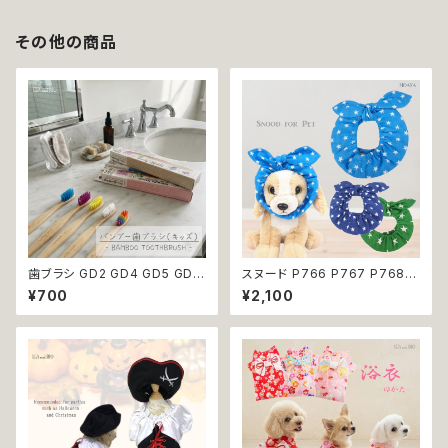
その他の商品
歯ブラシ GD2 GD4 GD5 GD6
スヌード P766 P767 P768
GD8 ハンブー歯ブラシ THE H
カチューシャ うさ耳 たれ耳 うさ
¥700
¥2,100
UMBLE CO.キッズ 子ども バン
みみ ドッグウェア ドッグ ウェア
ブー 竹 口腔ケア 植物由来原料
ドッグウエア 犬 猫 ペット 服 犬
服 猫服 かわいい おしゃれ 小型
犬 濡れ防止 汚れ防止 返品交換
不可