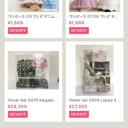
ワンピース O3 ワンピ デニム プ
ワンピース O1 O6 ワンピ チュ
リーツ レース 女の子 犬 犬服
ール レース 花 フラワー 女の子
¥1,666
¥1,666
小型 猫 服 洋服 ペット dog ド
犬 犬服 小型 猫 服 洋服 ペット
ッグウェア おしゃれ かわいい 返
dog ドッグウェア おしゃれ かわ
30%OFF
30%OFF
品交換不可
いい 返品交換不可
Oliver Gal OG75 Elegant E
Oliver Gal OG74 Luxury St
ssentials Paris 絵 アート イ
acked Shoes Rose Giftbo
¥34,300
¥27,300
ンテリア お祝い 贈り物 プレゼ
x 絵 アート インテリア お祝い
ント 結婚 新築 開店 周年 バー
贈り物 プレゼント 結婚 新築 開
30%OFF
30%OFF
スデイ 誕生日 ご褒美
店 周年 バースデイ 誕生日 ご褒
美