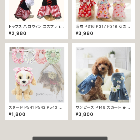
トップス ハロウィン コスプレ ir
浴衣 P316 P317 P318 女の子
o1 ワンピース 海賊 ハロパ パイ
レッド ベビー ピンク ドッグ ウェ
¥2,980
¥3,980
レーツ コスチューム コス 仮装
ア ドッグウエア 犬 猫 ペット 服
dog cat ウェア ドッグ ウェア ド
犬服 猫服 犬の服 猫の服 和装
ッグウエア 犬 猫 ペット 服 犬服
和柄 金魚 サクラ わんこ 小型犬
犬洋服 犬の洋服 猫服 猫洋服
子犬 仔犬 返品交換不可
猫の洋服 洋服 かわいい 可愛い
おしゃれ 返品交換不可
スヌード P541 P542 P543 P5
ワンピース P146 スカート 花
44 カチューシャ 耳カバー 小花
ジャンスカ ドッグウエア ドック
¥1,800
¥3,800
模様 花 汚れ防止 濡れ防止 ドッ
ウェア 犬 猫 犬の服 猫の服 do
グウェア ドッグ ウェア 犬 猫 ペ
g ペット 服 小型犬 かわいい お
ット 服 犬服 猫服 かわいい おし
しゃれ お呼ばれ フレア キュート
ゃれ 小型犬 返品交換不可
返品交換不可