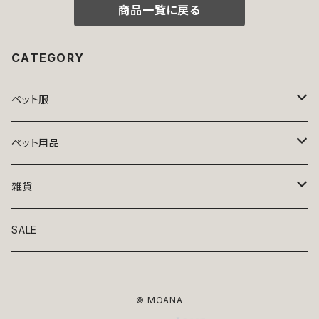
商品一覧に戻る
CATEGORY
ペット服
トップス
ペット用品
ニット
ボトムス
ベッド
雑貨
アロハ
ワンピース
リード・首輪
アート
SALE
Oliver Gal
和装
靴・帽子
グラス・食器
© MOANA
Lolita
ジャケット
アクセサリー
ポーチ・バッグ