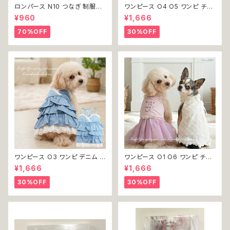
ロンパース N10 つなぎ 制服風
ワンピース O4 O5 ワンピ チェ
チェック柄 グレー 灰色 コスチュ
ック プリーツ レース 女の子 犬
¥960
¥1,666
ーム コスプレ ドッグウェア dog
犬服 小型 猫 服 洋服 ペット do
犬 猫 ペット 服 犬服 洋服 オシ
g ドッグウェア おしゃれ かわい
70%OFF
30%OFF
ャレ かわいい 小型犬 返品交換
い 返品交換不可
不可
ワンピース O3 ワンピ デニム プ
ワンピース O1 O6 ワンピ チュ
リーツ レース 女の子 犬 犬服
ール レース 花 フラワー 女の子
¥1,666
¥1,666
小型 猫 服 洋服 ペット dog ド
犬 犬服 小型 猫 服 洋服 ペット
ッグウェア おしゃれ かわいい 返
dog ドッグウェア おしゃれ かわ
30%OFF
30%OFF
品交換不可
いい 返品交換不可