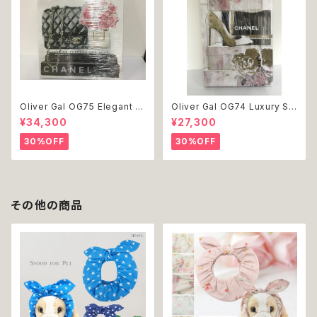
Oliver Gal OG75 Elegant E
Oliver Gal OG74 Luxury St
ssentials Paris 絵 アート イ
acked Shoes Rose Giftbo
¥34,300
¥27,300
ンテリア お祝い 贈り物 プレゼ
x 絵 アート インテリア お祝い
ント 結婚 新築 開店 周年 バー
贈り物 プレゼント 結婚 新築 開
30%OFF
30%OFF
スデイ 誕生日 ご褒美
店 周年 バースデイ 誕生日 ご褒
美
その他の商品