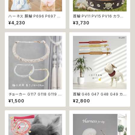
ハーネス 胴輪 P696 P697 P
首輪 PV11 PV15 PV16 カラー
698 P699 洋服のようなハー
ブルー ブラウン ブラック 骨 ボ
¥4,230
¥3,730
ネス うさぎ ラビット rabbit 暖
ーン スタッズ ゴールド ストーン
か 秋冬 お揃い 引っ張り防止 散
ドッグ dog 中型犬 散歩 犬 ペッ
歩 お出掛け ドッグウエア 犬 猫
ト 返品交換不可
ペット 服 犬服 猫服 かわいい お
しゃれ 小型犬 返品交換不可
チョーカー G117 G118 G119 首
首輪 G46 G47 G48 G49 カラ
輪 アクセサリー クリア キラキラ
ー アクセサリー 鈴付き ストーン
¥1,500
¥2,800
犬 猫 ペット 極小型犬用 おしゃ
小型犬 犬 猫 犬服 猫服 犬の服
れ かわいい シンプル ピンク ゴ
猫の服 ペット 返品交換不可
ールド 返品交換不可