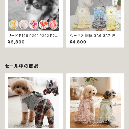
リード P199 P201 P202 P20
ハーネス 胴輪 GA6 GA7 洋服
3 P204 ペット 犬 ドッグリード
のようなハーネス ワンピース風
¥6,800
¥4,800
犬リード ビーズ チェーン ハート
引っ張り防止 散歩 お出掛け ド
りぼん クリア パステル パール風
ッグウエア 犬 猫 ペット 服 犬服
カラフル ドッグウェア dog 犬
猫服 かわいい おしゃれ 小型犬
猫 ペット 小型犬 中型犬 おしゃ
返品交換不可
れ かわいい 散歩 送料無料 返
セール中の商品
品交換不可