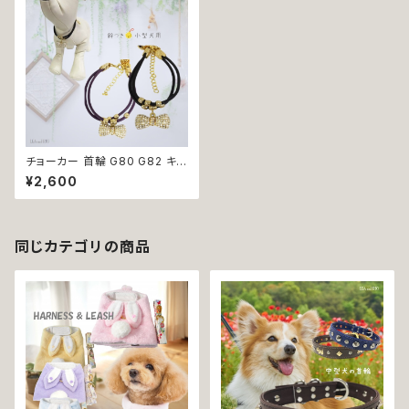
チョーカー 首輪 G80 G82 キラ
キラ アクセサリー ブラック パー
¥2,600
プル キャメル リボン 鈴付き 小
型犬 犬 猫 犬服 猫服 犬の服 猫
の服 ペット 返品交換不可
同じカテゴリの商品