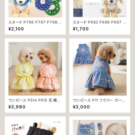
スヌード P766 P767 P768
スヌード P662 P666 P667 P
カチューシャ うさ耳 たれ耳 うさ
670 P673 P674 P765 カチ
¥2,100
¥1,700
みみ ドッグウェア ドッグ ウェア
ューシャ 花柄 小花柄 バラ 薔薇
ドッグウエア 犬 猫 ペット 服 犬
無地 濡れ防止 汚れ防止 ドッグ
服 猫服 かわいい おしゃれ 小型
ウェア ドッグ ウェア 犬 猫 ペッ
犬 濡れ防止 汚れ防止 返品交換
ト 服 犬服 猫服 おしゃれ かわい
不可
い 小型犬 返品交換不可
ワンピース P514 P515 花 蝶
ワンピース P11 フラワー ガーリ
ハンドメイド ピンク イエローグ
ー かわいい ドッグウェア dog
¥3,980
¥3,000
リーン レース ドッグウェア 春夏
犬 猫 ペット 服 犬服 猫服 小型
ドッグウエア ドッグ ウェア 犬 猫
犬 返品交換不可
ペット 服 犬服 猫服 シンプル 犬
の洋服 猫の洋服 春 夏 洋服 女
の子 小型 おしゃれ かわいい 送
料無料 返品交換不可