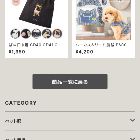
ばね口巾着 GD40 GD41 GD4
ハーネス＆リード 胴輪 P680 P
2 GD43 GD44 わんこポーチ
681 ハーネス リード 一体型 セ
¥1,650
¥4,200
ポーチ デニム コットン チワワ柄
ット 引っ張り防止 お出掛け 散
トイプードル柄 フレンチブルドッ
歩 ドッグウエア 犬 猫 ペット 服
グ 柄 犬雑貨 犬好き プレゼント
犬服 猫服 かわいい おしゃれ 小
贈り物
型犬 返品交換不可
商品一覧に戻る
CATEGORY
ペット服
トップス