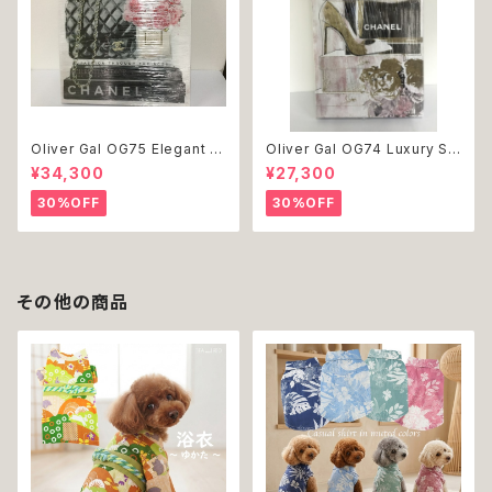
Oliver Gal OG75 Elegant E
Oliver Gal OG74 Luxury St
ssentials Paris 絵 アート イ
acked Shoes Rose Giftbo
¥34,300
¥27,300
ンテリア お祝い 贈り物 プレゼ
x 絵 アート インテリア お祝い
ント 結婚 新築 開店 周年 バー
贈り物 プレゼント 結婚 新築 開
30%OFF
30%OFF
スデイ 誕生日 ご褒美
店 周年 バースデイ 誕生日 ご褒
美
その他の商品