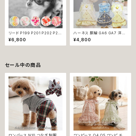
リード P199 P201 P202 P20
ハーネス 胴輪 GA6 GA7 洋服
3 P204 ペット 犬 ドッグリード
のようなハーネス ワンピース風
¥6,800
¥4,800
犬リード ビーズ チェーン ハート
引っ張り防止 散歩 お出掛け ド
りぼん クリア パステル パール風
ッグウエア 犬 猫 ペット 服 犬服
カラフル ドッグウェア dog 犬
猫服 かわいい おしゃれ 小型犬
猫 ペット 小型犬 中型犬 おしゃ
返品交換不可
れ かわいい 散歩 送料無料 返
セール中の商品
品交換不可
ロンパース N10 つなぎ 制服風
ワンピース O4 O5 ワンピ チェ