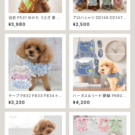
浴衣 P531 ゆかた うさぎ 夏 サ
アロハシャツ DD146 DD147
マー 祭り 和装 和柄 古風 伝統
DD148 DD149 アロハ トップス
¥3,980
¥2,500
日本 ドッグウェア 小型犬 犬の
シャツ ヤシの木 ハイビスカス
服 猫の服 夏服 ドッグウエア ド
花柄 小型 中型 犬 犬服 猫 猫服
ックウェア 犬服 猫服 おしゃれ
犬の服 猫の服 服 洋服 ペット d
かわいい 可愛い 極小 小型 犬
og おしゃれ かわいい 返品交換
猫 ペット プレゼント ギフト 贈り
不可
物 返品交換不可
ケープ P832 P833 P834 トッ
ハーネス＆リード 胴輪 P680 P
プス ポンチョ チェック ストライ
681 ハーネス リード 一体型 セ
¥3,230
¥4,200
プ ハンドメイド 犬 猫 服 犬服
ット 引っ張り防止 お出掛け 散
猫服 犬洋服 猫洋服 洋服 おしゃ
歩 ドッグウエア 犬 猫 ペット 服
れ かわいい 返品交換不可
犬服 猫服 かわいい おしゃれ 小
型犬 返品交換不可