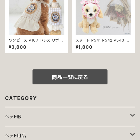
ワンピース P107 ドレス リボン
スヌード P541 P542 P543 P5
チェック ハンドメイド ナチュラル
44 カチューシャ 耳カバー 小花
¥3,800
¥1,800
ドッグウェア ドッグウエア dog
模様 花 汚れ防止 濡れ防止 ドッ
犬 猫 ペット 服 犬の服 猫の服
グウェア ドッグ ウェア 犬 猫 ペ
かわいい おしゃれ 小型犬 送料
ット 服 犬服 猫服 かわいい おし
無料 返品交換不可
ゃれ 小型犬 返品交換不可
商品一覧に戻る
CATEGORY
ペット服
トップス
ペット用品