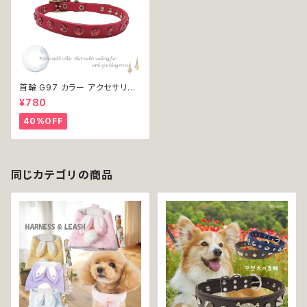
首輪 G97 カラー アクセサリー
鈴付き ピンク ストーン 小型犬
¥780
犬 猫 犬服 猫服 犬の服 猫の服
ペット 返品交換不可
40%OFF
同じカテゴリの商品