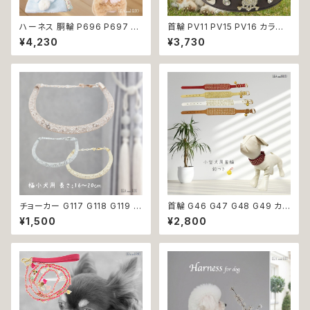
ハーネス 胴輪 P696 P697 P
首輪 PV11 PV15 PV16 カラー
698 P699 洋服のようなハー
ブルー ブラウン ブラック 骨 ボ
¥4,230
¥3,730
ネス うさぎ ラビット rabbit 暖
ーン スタッズ ゴールド ストーン
か 秋冬 お揃い 引っ張り防止 散
ドッグ dog 中型犬 散歩 犬 ペッ
歩 お出掛け ドッグウエア 犬 猫
ト 返品交換不可
ペット 服 犬服 猫服 かわいい お
しゃれ 小型犬 返品交換不可
チョーカー G117 G118 G119 首
首輪 G46 G47 G48 G49 カラ
輪 アクセサリー クリア キラキラ
ー アクセサリー 鈴付き ストーン
¥1,500
¥2,800
犬 猫 ペット 極小型犬用 おしゃ
小型犬 犬 猫 犬服 猫服 犬の服
れ かわいい シンプル ピンク ゴ
猫の服 ペット 返品交換不可
ールド 返品交換不可