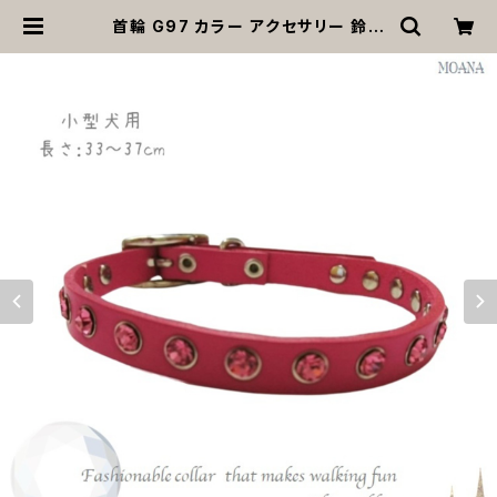
首輪 G97 カラー アクセサリー 鈴付
き ピンク ストーン 小型犬 犬 猫 犬服
猫服 犬の服 猫の服 ペット 返品交換
不可 | MOANA