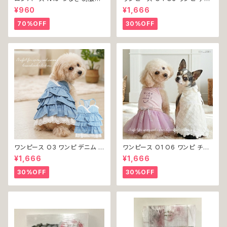
チェック柄 グレー 灰色 コスチュ
ック プリーツ レース 女の子 犬
¥960
¥1,666
ーム コスプレ ドッグウェア dog
犬服 小型 猫 服 洋服 ペット do
犬 猫 ペット 服 犬服 洋服 オシ
g ドッグウェア おしゃれ かわい
70%OFF
30%OFF
ャレ かわいい 小型犬 返品交換
い 返品交換不可
不可
ワンピース O3 ワンピ デニム プ
ワンピース O1 O6 ワンピ チュ
リーツ レース 女の子 犬 犬服
ール レース 花 フラワー 女の子
¥1,666
¥1,666
小型 猫 服 洋服 ペット dog ド
犬 犬服 小型 猫 服 洋服 ペット
ッグウェア おしゃれ かわいい 返
dog ドッグウェア おしゃれ かわ
30%OFF
30%OFF
品交換不可
いい 返品交換不可