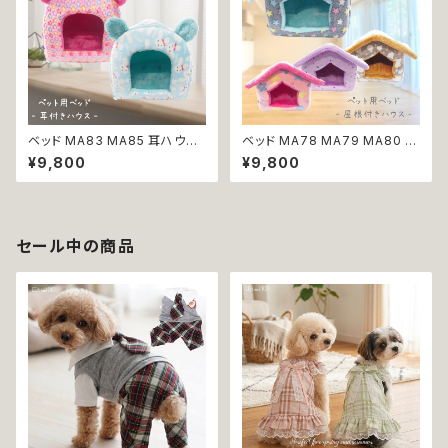
ベッド MA83 MA85 耳ハウス
ベッド MA78 MA79 MA80 M
ブルー レッドピンク ☆ しっぽ
A81 ハウス パープル ネイビー
¥9,800
¥9,800
犬 猫 ペット 星 スター カラフル
ピンク ブラウン ドット ☆ 三角
イヤー 返品交換不可
屋根 犬 猫 ペット ベッド 紫 水
玉 紺 桃 茶 星 スター 返品交換
不可
セール中の商品