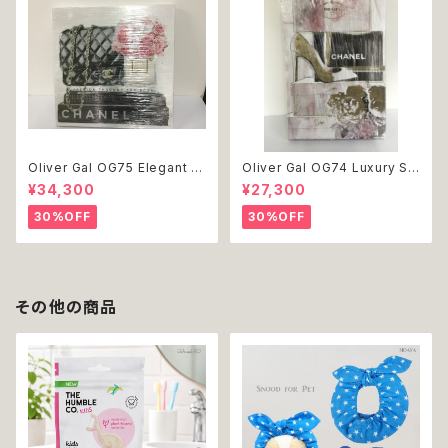
Oliver Gal OG75 Elegant E
Oliver Gal OG74 Luxury St
ssentials Paris 絵 アート イ
acked Shoes Rose Giftbo
¥34,300
¥27,300
ンテリア お祝い 贈り物 プレゼ
x 絵 アート インテリア お祝い
ント 結婚 新築 開店 周年 バー
贈り物 プレゼント 結婚 新築 開
30%OFF
30%OFF
スデイ 誕生日 ご褒美
店 周年 バースデイ 誕生日 ご褒
美
その他の商品