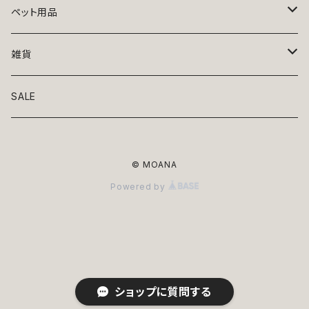
トップス
ペット用品
ニット
ボトムス
ベッド
雑貨
アロハ
ワンピース
リード・首輪
アート
SALE
Oliver Gal
和装
靴・帽子
グラス・食器
© MOANA
Lolita
ジャケット
アクセサリー
ポーチ・バッグ
Powered by
Kate spade
サングラス・ゴーグル
IZAK
コスプレ
キャリーケース・バッグ
小物
リボン・蝶ネクタイ
Mark tetro
布地
mark tetro
ロンパース・つなぎ
マナーパンツ
エプロン・ミトン
ショップに質問する
KAHRI HOME
レザー
Kate spade
ベルトタイプ
KAHRI HOME
フォーマル