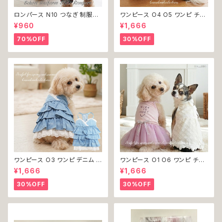
ロンパース N10 つなぎ 制服風
ワンピース O4 O5 ワンピ チェ
チェック柄 グレー 灰色 コスチュ
ック プリーツ レース 女の子 犬
¥960
¥1,666
ーム コスプレ ドッグウェア dog
犬服 小型 猫 服 洋服 ペット do
犬 猫 ペット 服 犬服 洋服 オシ
g ドッグウェア おしゃれ かわい
70%OFF
30%OFF
ャレ かわいい 小型犬 返品交換
い 返品交換不可
不可
ワンピース O3 ワンピ デニム プ
ワンピース O1 O6 ワンピ チュ
リーツ レース 女の子 犬 犬服
ール レース 花 フラワー 女の子
¥1,666
¥1,666
小型 猫 服 洋服 ペット dog ド
犬 犬服 小型 猫 服 洋服 ペット
ッグウェア おしゃれ かわいい 返
dog ドッグウェア おしゃれ かわ
30%OFF
30%OFF
品交換不可
いい 返品交換不可