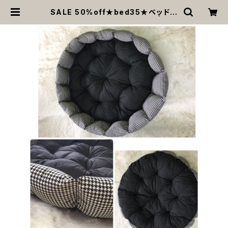
SALE 50%off★bed35★ベッド★
ブラック★千鳥格子★コットン | MO
ANA