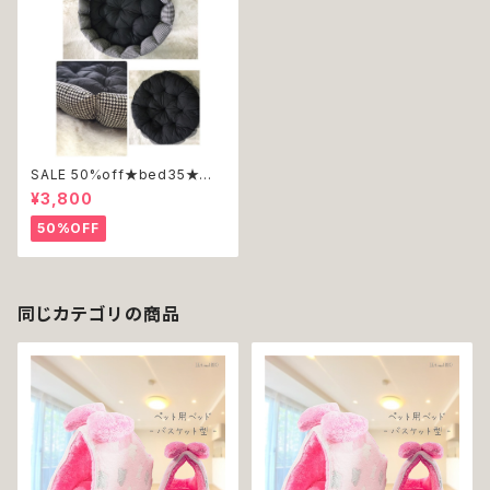
SALE 50%off★bed35★ベッ
ド★ブラック★千鳥格子★コット
¥3,800
ン
50%OFF
同じカテゴリの商品