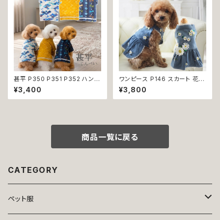
不可
品交換不可
甚平 P350 P351 P352 ハンド
ワンピース P146 スカート 花
メイド ホワイト ネイビー カラシ
ジャンスカ ドッグウエア ドック
¥3,400
¥3,800
イエロー とんぼ ドッグ ウェア
ウェア 犬 猫 犬の服 猫の服 do
ドッグウエア 犬 猫 ペット 服 犬
g ペット 服 小型犬 かわいい お
服 猫服 犬の服 猫の服 和装 和
しゃれ お呼ばれ フレア キュート
柄 小型犬 子犬 仔犬 夏 送料無
返品交換不可
料 返品交換不可
商品一覧に戻る
CATEGORY
ペット服