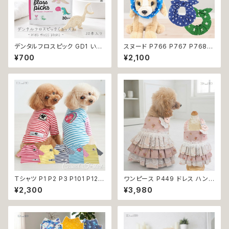
デンタルフロスピック GD1 いち
スヌード P766 P767 P768
ごフレーバーデンタルフロス TH
カチューシャ うさ耳 たれ耳 うさ
¥700
¥2,100
E HUMBLE CO. 30本入り い
みみ ドッグウェア ドッグ ウェア
ちごフレーバー 恐竜 フロス 歯
ドッグウエア 犬 猫 ペット 服 犬
間 虫歯 歯周病 オーラルケア
服 猫服 かわいい おしゃれ 小型
犬 濡れ防止 汚れ防止 返品交換
不可
Ｔシャツ P1 P2 P3 P101 P123
ワンピース P449 ドレス ハンド
ボーダー 春夏 春服 ドッグウェ
メイド コットン うさぎ ラビット
¥2,300
¥3,980
ア ドックウェア 犬の服 春 夏 ド
花 小花 ピンク ドックウェア 犬
ッグウエア バイカラー マリン ド
用 服 犬服 猫服 犬の服 猫の服
ッグ ウェア dog 犬 猫 ペット 服
ドッグ ウェア ドッグウエア 犬洋
犬服 小型犬 マリン スタイル リ
服 犬の洋服 洋服 小型犬 中型
ンク コーデ おしゃれ 返品交換
犬 おしゃれ かわいい 可愛い 返