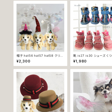
帽子 hat56 hat57 hat58 クリス
靴 is27 is30 シューズ く
マス レッド ピンク シルバー とんが
ーカー ドッグシューズ けが
¥2,300
¥1,980
り帽子 パーティー 小物 アクセサリ
肉球保護 履かせやすい 犬 
ー フォーマル おしゃれ 上品 犬 犬
ト 返品交換不可
服 猫 猫服 ペット