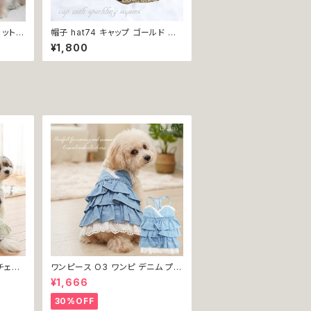
ハット風
帽子 hat74 キャップ ゴールド お
レスハッ
洒落 小物 アクセサリー フォーマル
¥1,800
ト ア
おしゃれ シック 上品 首輪 犬 犬服
かわいい
猫 猫服 ペット
ン do
返品交
チェッ
ワンピース O3 ワンピ デニム プリ
犬 犬服
ーツ レース 女の子 犬 犬服 小型
¥1,666
 ドッグ
猫 服 洋服 ペット dog ドッグウェ
返品交
ア おしゃれ かわいい 返品交換不
30%OFF
可