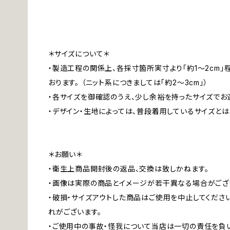
＊サイズについて＊
・製造工程の関係上、各採寸箇所実寸より「約1～2cm
おります。 （ニット系につきましては「約2～3cm」）
・各サイズを御確認のうえ、少し余裕を持ったサイズでお
・デザイン・生地によっては、普段着用しているサイズと
＊お願い＊
・衛生上商品開封後の返品、交換は致しかねます。
・画像は実際の商品とイメージが若干異なる場合がござ
・破損・サイズアウトした商品はご使用を中止してくださ
れがございます。
・ご使用中の事故・怪我について当店は一切の責任を負