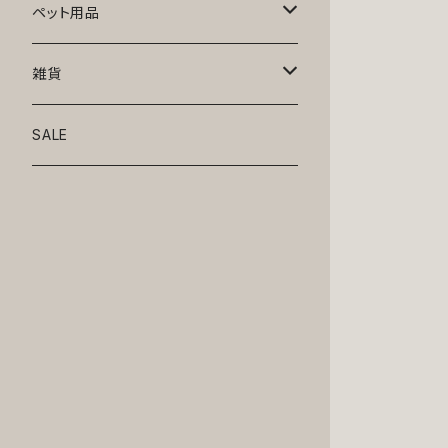
トップス
ペット用品
ニット
ボトムス
ベッド
雑貨
アロハ
ワンピース
リード・首輪
アート
SALE
Oliver Gal
和装
靴・帽子
グラス・食器
Lolita
ジャケット
アクセサリー
ポーチ・バッグ
Kate spade
サングラス・ゴーグル
IZAK
コスプレ
キャリーケース・バッグ
小物
リボン・蝶ネクタイ
Mark tetro
布地
mark tetro
ロンパース・つなぎ
マナーパンツ
エプロン・ミトン
KAHRI HOME
レザー
Kate spade
ベルトタイプ
KAHRI HOME
フォーマル