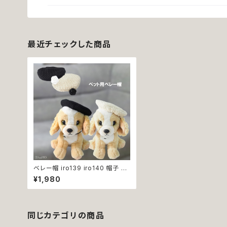
最近チェックした商品
ベレー帽 iro139 iro140 帽子 顎
ひも付き 小物 アクセサリー おしゃ
¥1,980
れ フォーマル シック お洒落 上品
犬 猫 ペット 犬服 猫服 犬の服 猫
の服 返品交換不可
同じカテゴリの商品