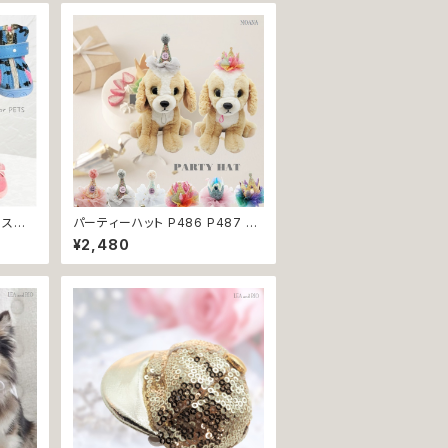
つ スニ
パーティーハット P486 P487 P4
予防
88 P489 P490 P491 三角帽子
¥2,480
猫 ペッ
とんがり帽子 王冠 帽子 ハット 誕
生日 パーティー ドックウェア 犬
用 服 犬服 犬の服 ドッグ ウェア ド
ッグウエア 犬洋服 犬の洋服 洋服
猫 猫服 猫の服 ペット 小型犬 中
型犬 おしゃれ かわいい 可愛い 返
品交換不可