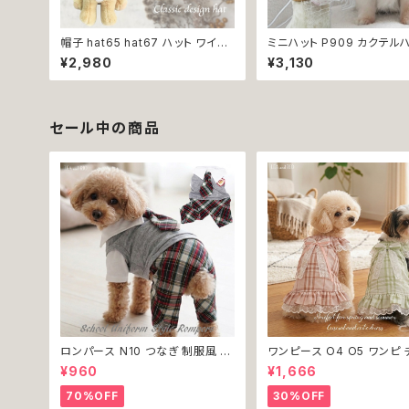
帽子 hat65 hat67 ハット ワイン
ミニハット P909 カクテル
レッド グリーン 緑 レッド 赤 ベー
帽子 トーク帽 ドレス帽 ド
¥2,980
¥3,130
ジュ 小物 アクセサリー フォーマル
ト ファシネーター 犬 猫 ペッ
おしゃれ シック 上品 首輪 犬 犬服
イテム オシャレ おしゃれ 
猫 猫服 ペット
可愛 アクセサリー ファッショ
g ドッグ 犬用 かぶりもの 
換不可
セール中の商品
ロンパース N10 つなぎ 制服風 チ
ワンピース O4 O5 ワンピ 
ェック柄 グレー 灰色 コスチューム
ク プリーツ レース 女の子 
¥960
¥1,666
コスプレ ドッグウェア dog 犬 猫
小型 猫 服 洋服 ペット dog
ペット 服 犬服 洋服 オシャレ かわ
ウェア おしゃれ かわいい 
70%OFF
30%OFF
いい 小型犬 返品交換不可
換不可