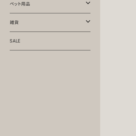
トップス
ペット用品
ニット
ボトムス
ベッド
雑貨
アロハ
ワンピース
リード・首輪
アート
SALE
Oliver Gal
和装
靴・帽子
グラス・食器
Lolita
ジャケット
アクセサリー
ポーチ・バッグ
Kate spade
サングラス・ゴーグル
IZAK
コスプレ
キャリーケース・バッグ
小物
リボン・蝶ネクタイ
Mark tetro
布地
mark tetro
ロンパース・つなぎ
マナーパンツ
エプロン・ミトン
KAHRI HOME
レザー
Kate spade
ベルトタイプ
KAHRI HOME
フォーマル