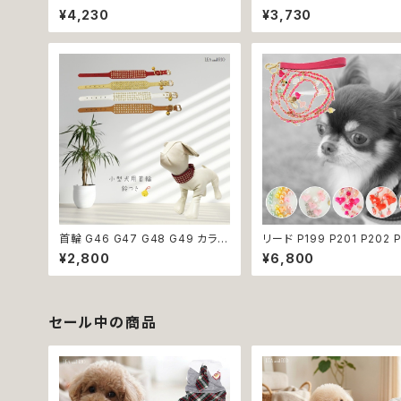
8 P699 洋服のようなハーネス う
ルー ブラウン ブラック 骨 
¥4,230
¥3,730
さぎ ラビット rabbit 暖か 秋冬 お
スタッズ ゴールド ストーン 
揃い 引っ張り防止 散歩 お出掛け
dog 中型犬 散歩 犬 ペット 返品
ドッグウエア 犬 猫 ペット 服 犬服
交換不可
猫服 かわいい おしゃれ 小型犬 返
品交換不可
首輪 G46 G47 G48 G49 カラー
リード P199 P201 P202 
アクセサリー 鈴付き ストーン 小型
P204 ペット 犬 ドッグリー
¥2,800
¥6,800
犬 犬 猫 犬服 猫服 犬の服 猫の服
ード ビーズ チェーン ハート
ペット 返品交換不可
ん クリア パステル パール風
ル ドッグウェア dog 犬 猫
小型犬 中型犬 おしゃれ か
散歩 送料無料 返品交換不
セール中の商品