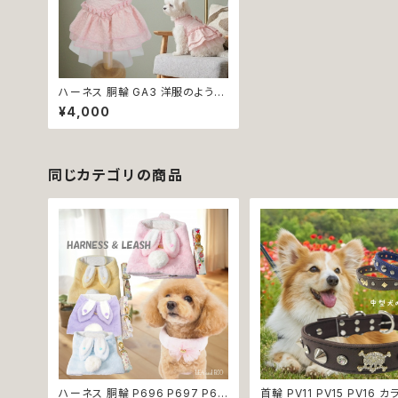
ハーネス 胴輪 GA3 洋服のような
ハーネス ワンピース風 引っ張り防
¥4,000
止 散歩 お出掛け ドッグウエア 犬
猫 ペット 服 犬服 猫服 かわいい
おしゃれ 小型犬 返品交換不可
同じカテゴリの商品
ハーネス 胴輪 P696 P697 P69
首輪 PV11 PV15 PV16 カ