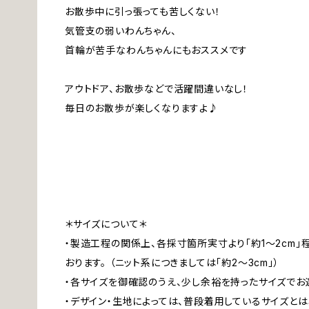
お散歩中に引っ張っても苦しくない！
気管支の弱いわんちゃん、
首輪が苦手なわんちゃんにもおススメです
アウトドア、お散歩などで活躍間違いなし！
毎日のお散歩が楽しくなりますよ♪
＊サイズについて＊
・製造工程の関係上、各採寸箇所実寸より「約1～2cm
おります。 （ニット系につきましては「約2～3cm」）
・各サイズを御確認のうえ、少し余裕を持ったサイズでお
・デザイン・生地によっては、普段着用しているサイズと