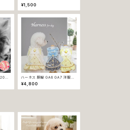
ボーン
アクセサリー クリア キラキラ 犬 猫
¥1,500
ドッグ
ペット 極小型犬用 おしゃれ かわ
いい シンプル ピンク ゴールド 返
品交換不可
P203
ハーネス 胴輪 GA6 GA7 洋服の
ド 犬リ
ようなハーネス ワンピース風 引っ
¥4,800
 りぼ
張り防止 散歩 お出掛け ドッグウ
 カラフ
エア 犬 猫 ペット 服 犬服 猫服 か
 ペット
わいい おしゃれ 小型犬 返品交換
わいい
不可
可