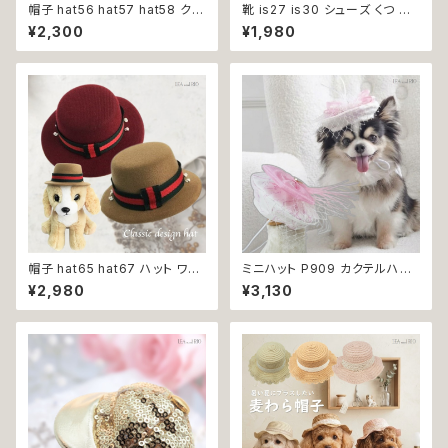
帽子 hat56 hat57 hat58 クリ
靴 is27 is30 シューズ くつ ス
スマス レッド ピンク シルバー
ニーカー ドッグシューズ けが予
¥2,300
¥1,980
とんがり帽子 パーティー 小物
防 肉球保護 履かせやすい 犬
アクセサリー フォーマル おしゃ
猫 ペット 返品交換不可
れ 上品 犬 犬服 猫 猫服 ペット
帽子 hat65 hat67 ハット ワイ
ミニハット P909 カクテルハット
ンレッド グリーン 緑 レッド 赤
風 帽子 トーク帽 ドレス帽 ドレ
¥2,980
¥3,130
ベージュ 小物 アクセサリー フォ
スハット ファシネーター 犬 猫
ーマル おしゃれ シック 上品 首
ペット アイテム オシャレ おしゃ
輪 犬 犬服 猫 猫服 ペット
れ かわいい 可愛 アクセサリー
ファッション dog ドッグ 犬用 か
ぶりもの 返品交換不可