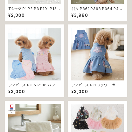
Ｔシャツ P1 P2 P3 P101 P123
浴衣 P361 P363 P364 P40
ボーダー 春夏 春服 ドッグウェ
3 ハンドメイド 手鞠 紺 ネイビ
¥2,300
¥3,980
ア ドックウェア 犬の服 春 夏 ド
ー 白 ホワイト きなり ドッグ ウ
ッグウエア バイカラー マリン ド
ェア ドッグウエア 犬 猫 ペット
ッグ ウェア dog 犬 猫 ペット 服
服 犬服 猫服 犬の服 猫の服 和
犬服 小型犬 マリン スタイル リ
装 和柄 小型犬 子犬 仔犬 夏 返
ンク コーデ おしゃれ 返品交換
品交換不可
不可
ワンピース P135 P136 ハンド
ワンピース P11 フラワー ガーリ
メイド ピンク ブルー ナチュラル
ー かわいい ドッグウェア dog
¥3,000
¥3,000
カラー パステルカラー ふんわり
犬 猫 ペット 服 犬服 猫服 小型
カラー キラキラ ドッグウェア do
犬 返品交換不可
g 犬 猫 ペット 服 犬服 猫服 か
わいい おしゃれ デイリー フリン
ジ リボン ビーズ フリル ティア
ード 小型犬 返品交換不可