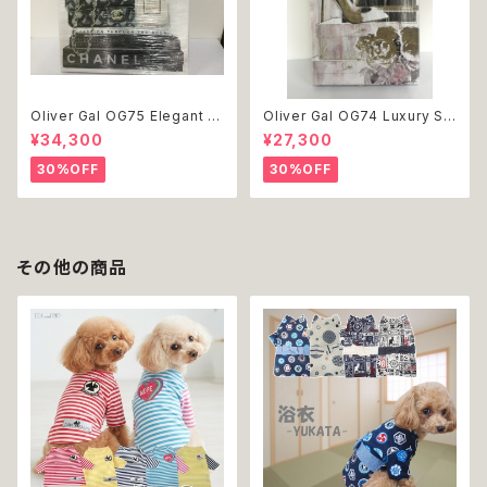
Oliver Gal OG75 Elegant E
Oliver Gal OG74 Luxury St
ssentials Paris 絵 アート イ
acked Shoes Rose Giftbo
¥34,300
¥27,300
ンテリア お祝い 贈り物 プレゼ
x 絵 アート インテリア お祝い
ント 結婚 新築 開店 周年 バー
贈り物 プレゼント 結婚 新築 開
30%OFF
30%OFF
スデイ 誕生日 ご褒美
店 周年 バースデイ 誕生日 ご褒
美
その他の商品