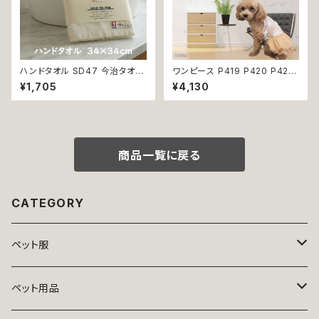
ハンドタオル SD47 今治タオル
ワンピース P419 P420 P421
タオル 34×34cm Imabari Tir
シースルー ピンク ブラック ゴー
¥1,705
¥4,130
er 白 アイボリー ラムコ糸 イン
ルド ドッグウェア 春夏 ドッグウ
ド綿 贅沢タオル 高級 シンプル
エア ドッグ ウェア 犬 猫 ペット
日本製 綿100％
服 犬服 シンプル 犬洋服 春 夏
洋服 小型 おしゃれ かわいい 送
料無料 返品交換不可
商品一覧に戻る
CATEGORY
ペット服
トップス
ペット用品