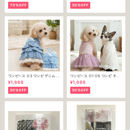
犬 猫 ペット 服 犬服 洋服 オシ
g ドッグウェア おしゃれ かわい
70%OFF
30%OFF
ャレ かわいい 小型犬 返品交換
い 返品交換不可
不可
ワンピース O3 ワンピ デニム プ
ワンピース O1 O6 ワンピ チュ
リーツ レース 女の子 犬 犬服
ール レース 花 フラワー 女の子
¥1,666
¥1,666
小型 猫 服 洋服 ペット dog ド
犬 犬服 小型 猫 服 洋服 ペット
ッグウェア おしゃれ かわいい 返
dog ドッグウェア おしゃれ かわ
30%OFF
30%OFF
品交換不可
いい 返品交換不可