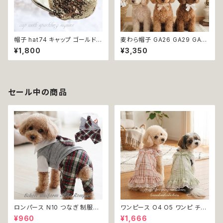
帽子 hat74 キャップ ゴールド
麦わら帽子 GA26 GA29 GA3
お洒落 小物 アクセサリー フォ
0 ハット ストローハット 帽子 レ
¥1,800
¥3,350
ーマル おしゃれ シック 上品 首
ース 日除け 犬 猫 ペット アイテ
輪 犬 犬服 猫 猫服 ペット
ム オシャレ おしゃれ かわいい
可愛 アクセサリー ファッション
dog ドッグ 犬用 かぶりもの 上
品 返品交換不可
セール中の商品
ロンパース N10 つなぎ 制服風
ワンピース O4 O5 ワンピ チェ
チェック柄 グレー 灰色 コスチュ
ック プリーツ レース 女の子 犬
¥960
¥1,666
ーム コスプレ ドッグウェア dog
犬服 小型 猫 服 洋服 ペット do