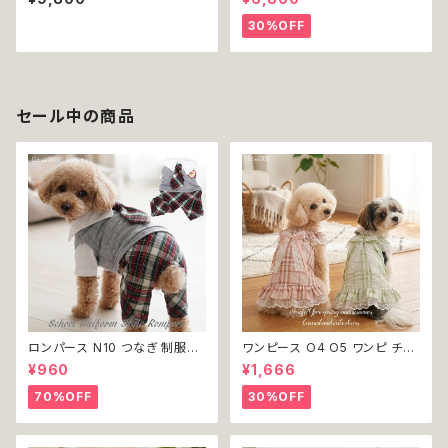
ゼント ギフト 誕生日 記念日 ご
ータ ハート
褒美
30%OFF
セール中の商品
ロンパース N10 つなぎ 制服風
ワンピース O4 O5 ワンピ チェ
チェック柄 グレー 灰色 コスチュ
ック プリーツ レース 女の子 犬
¥960
¥1,666
ーム コスプレ ドッグウェア dog
犬服 小型 猫 服 洋服 ペット do
犬 猫 ペット 服 犬服 洋服 オシ
g ドッグウェア おしゃれ かわい
70%OFF
30%OFF
ャレ かわいい 小型犬 返品交換
い 返品交換不可
不可