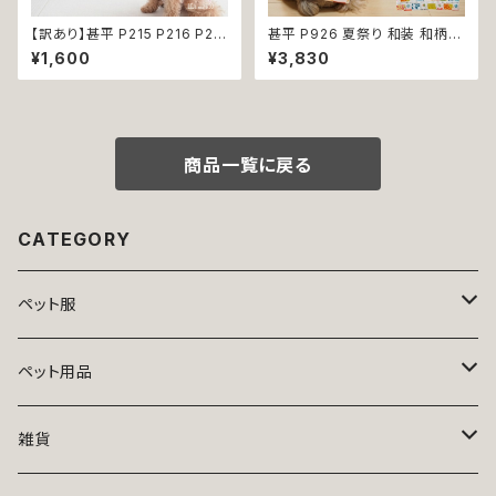
【訳あり】甚平 P215 P216 P21
甚平 P926 夏祭り 和装 和柄
7 P218 ドッグウエア ドックウェ
古風 伝統 日本 夏 ハンドメイド
¥1,600
¥3,830
ア 女の子 ピンク ホワイト フラ
ドッグウエア ドックウェア 男の
ワー 花柄 桜 水風船 祭り 極小
子 極小 小型犬 犬 猫 ペット 服
小型犬 犬 猫 ペット 服 犬服 犬
犬服 犬の服 犬洋服 犬の洋服
の服 犬洋服 犬の洋服 洋服 お
洋服 おしゃれ かわいい 可愛い
しゃれ かわいい 可愛い 和装 和
返品交換不可
柄 古風 伝統 日本 夏 返品交換
商品一覧に戻る
不可
CATEGORY
ペット服
トップス
ペット用品
ニット
ボトムス
ベッド
雑貨