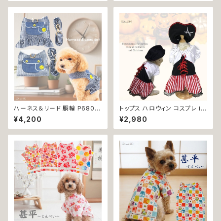
g ペット 服 小型犬 かわいい お
ドッグウエア ドッグ ウェア 犬 猫
しゃれ お呼ばれ フレア キュート
ペット 服 犬服 猫服 シンプル 犬
返品交換不可
の洋服 猫の洋服 春 夏 洋服 女
の子 小型 おしゃれ かわいい 送
料無料 返品交換不可
ハーネス＆リード 胴輪 P680 P
トップス ハロウィン コスプレ ir
681 ハーネス リード 一体型 セ
o1 ワンピース 海賊 ハロパ パイ
¥4,200
¥2,980
ット 引っ張り防止 お出掛け 散
レーツ コスチューム コス 仮装
歩 ドッグウエア 犬 猫 ペット 服
dog cat ウェア ドッグ ウェア ド
犬服 猫服 かわいい おしゃれ 小
ッグウエア 犬 猫 ペット 服 犬服
型犬 返品交換不可
犬洋服 犬の洋服 猫服 猫洋服
猫の洋服 洋服 かわいい 可愛い
おしゃれ 返品交換不可