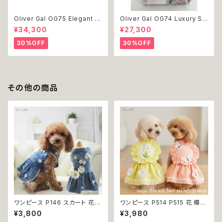
Oliver Gal OG75 Elegant E
Oliver Gal OG74 Luxury St
ssentials Paris 絵 アート イ
acked Shoes Rose Giftbo
¥34,300
¥27,300
ンテリア お祝い 贈り物 プレゼ
x 絵 アート インテリア お祝い
ント 結婚 新築 開店 周年 バー
贈り物 プレゼント 結婚 新築 開
30%OFF
30%OFF
スデイ 誕生日 ご褒美
店 周年 バースデイ 誕生日 ご褒
美
その他の商品
ワンピース P146 スカート 花
ワンピース P514 P515 花 蝶
ジャンスカ ドッグウエア ドック
ハンドメイド ピンク イエローグ
¥3,800
¥3,980
ウェア 犬 猫 犬の服 猫の服 do
リーン レース ドッグウェア 春夏