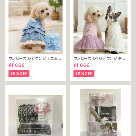
ワンピース O3 ワンピ デニム プ
ワンピース O1 O6 ワンピ チュ
リーツ レース 女の子 犬 犬服
ール レース 花 フラワー 女の子
¥1,666
¥1,666
小型 猫 服 洋服 ペット dog ド
犬 犬服 小型 猫 服 洋服 ペット
ッグウェア おしゃれ かわいい 返
dog ドッグウェア おしゃれ かわ
30%OFF
30%OFF
品交換不可
いい 返品交換不可