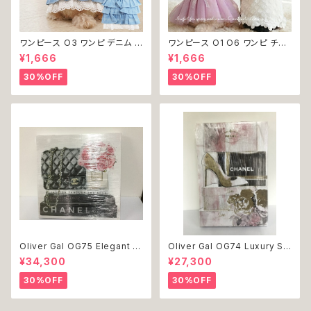
ワンピース O3 ワンピ デニム プ
ワンピース O1 O6 ワンピ チュ
リーツ レース 女の子 犬 犬服
ール レース 花 フラワー 女の子
¥1,666
¥1,666
小型 猫 服 洋服 ペット dog ド
犬 犬服 小型 猫 服 洋服 ペット
ッグウェア おしゃれ かわいい 返
dog ドッグウェア おしゃれ かわ
30%OFF
30%OFF
品交換不可
いい 返品交換不可
Oliver Gal OG75 Elegant E
Oliver Gal OG74 Luxury St
ssentials Paris 絵 アート イ
acked Shoes Rose Giftbo
¥34,300
¥27,300
ンテリア お祝い 贈り物 プレゼ
x 絵 アート インテリア お祝い
ント 結婚 新築 開店 周年 バー
贈り物 プレゼント 結婚 新築 開
30%OFF
30%OFF
スデイ 誕生日 ご褒美
店 周年 バースデイ 誕生日 ご褒
美