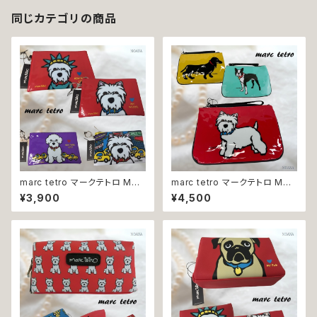
同じカテゴリの商品
marc tetro マークテトロ M8
marc tetro マークテトロ M99
M14 M15 M17 ポーチ 小物入
M102 M103 ポーチ 薄型 レデ
¥3,900
¥4,500
れ 化粧ポーチ ウエストハイラン
ィース ボストンテリア ウエスト
ドホワイトテリア プードル 犬
ハイランドホワイトテリア ミニチ
ュアダックスフンド 犬