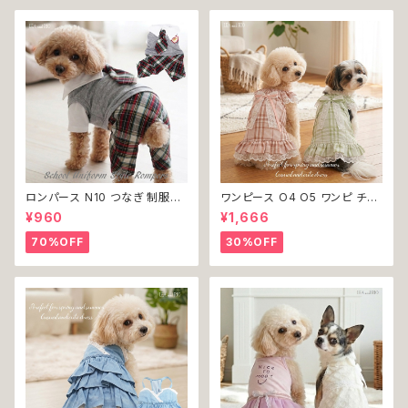
ロンパース N10 つなぎ 制服風
ワンピース O4 O5 ワンピ チェ
チェック柄 グレー 灰色 コスチュ
ック プリーツ レース 女の子 犬
¥960
¥1,666
ーム コスプレ ドッグウェア dog
犬服 小型 猫 服 洋服 ペット do
犬 猫 ペット 服 犬服 洋服 オシ
g ドッグウェア おしゃれ かわい
70%OFF
30%OFF
ャレ かわいい 小型犬 返品交換
い 返品交換不可
不可