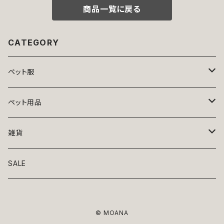
商品一覧に戻る
CATEGORY
ペット服
トップス
ペット用品
ニット
ボトムス
ベッド
雑貨
アロハ
ワンピース
リード・首輪
アート
SALE
Oliver Gal
和装
靴・帽子
グラス・食器
© MOANA
Lolita
ジャケット
アクセサリー
ポーチ・バッグ