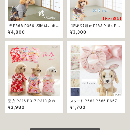
袴 P368 P369 犬服 はかま イ
【訳あり】浴衣 P183 P184 P22
エロー パープル 和柄 うさぎ リ
4ドッグウェア 男の子 ブルー イ
¥4,800
¥3,300
ボントップス ボトムス ドッグウェ
エロー ドッグ ウェア ドッグウエ
ア ドッグ ウェア ドッグウエア 犬
ア 犬 猫 ペット 服 犬服 和装 和
服 おしゃれ 小型犬 中型犬 送料
柄 おしゃれ おにぎり 波 わんこ
無料 返品交換不可
ウェーブ 青海波 小型犬 子犬 仔
犬
浴衣 P316 P317 P318 女の子
スヌード P662 P666 P667 P
レッド ベビー ピンク ドッグ ウェ
670 P673 P674 P765 カチ
¥3,980
¥1,700
ア ドッグウエア 犬 猫 ペット 服
ューシャ 花柄 小花柄 バラ 薔薇
犬服 猫服 犬の服 猫の服 和装
無地 濡れ防止 汚れ防止 ドッグ
和柄 金魚 サクラ わんこ 小型犬
ウェア ドッグ ウェア 犬 猫 ペッ
子犬 仔犬 返品交換不可
ト 服 犬服 猫服 おしゃれ かわい
い 小型犬 返品交換不可