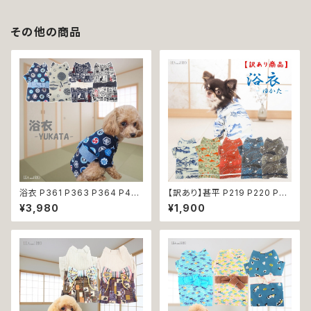
その他の商品
浴衣 P361 P363 P364 P40
【訳あり】甚平 P219 P220 P22
3 ハンドメイド 手鞠 紺 ネイビ
1 P222 P223 和装 和柄 ドッグ
¥3,980
¥1,900
ー 白 ホワイト きなり ドッグ ウ
ウェア 犬 コスプレ 男の子 夏服
ェア ドッグウエア 犬 猫 ペット
ドッグウエア ドックウェア おしゃ
服 犬服 猫服 犬の服 猫の服 和
れ ブルー ダークレッド カーキ
装 和柄 小型犬 子犬 仔犬 夏 返
ー ホワイト うさぎ ラビット 祭り
品交換不可
極小 小型 猫 ペット 服 犬服 猫
服 古風 伝統 夏 日本 ギフト プ
レゼント 贈り物 返品交換不可