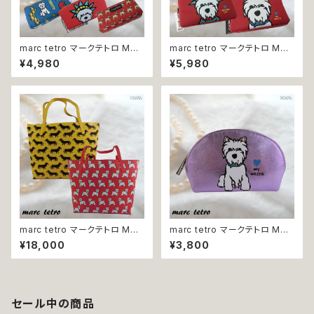
marc tetro マークテトロ M46
marc tetro マークテトロ M37
M48 M52 M56 ポーチ 小物入
M39 M41 ポーチ 小物入れ 化
¥4,980
¥5,980
れ 化粧ポーチ コスメポーチ ウ
粧ポーチ コスメポーチ ウエスト
エストハイランドホワイトテリア
ハイランドホワイトテリア パグ
パグ 犬
犬
marc tetro マークテトロ M95
marc tetro マークテトロ M89
M97 トートバッグ レディース 鞄
コインケース ポーチ 小物入れ
¥18,000
¥3,800
かばん バッグ ウエストハイラン
化粧ポーチ コスメポーチ ウエ
ドホワイトテリア ミニチュアダッ
ストハイランドホワイトテリア 犬
クスフンド 犬
セール中の商品