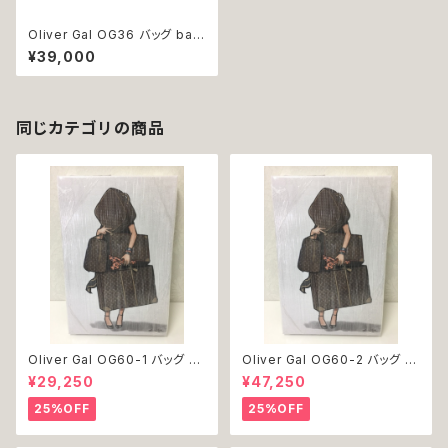
Oliver Gal OG36 バッグ bag
book 絵 アート インテリア お
¥39,000
祝い 贈り物 プレゼント 結婚 新
築 開店 周年 バースデイ 誕生日
ご褒美
同じカテゴリの商品
Oliver Gal OG60-1 バッグ 絵
Oliver Gal OG60-2 バッグ 絵
アート インテリア お祝い 贈り物
アート インテリア お祝い 贈り物
¥29,250
¥47,250
プレゼント 結婚 新築 開店 周年
プレゼント 結婚 新築 開店 周年
バースデイ 誕生日 ご褒美
バースデイ 誕生日 ご褒美
25%OFF
25%OFF