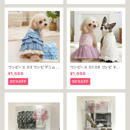
不可
ワンピース O3 ワンピ デニム プ
ワンピース O1 O6 ワンピ チュ
リーツ レース 女の子 犬 犬服
ール レース 花 フラワー 女の子
¥1,666
¥1,666
小型 猫 服 洋服 ペット dog ド
犬 犬服 小型 猫 服 洋服 ペット
ッグウェア おしゃれ かわいい 返
dog ドッグウェア おしゃれ かわ
30%OFF
30%OFF
品交換不可
いい 返品交換不可