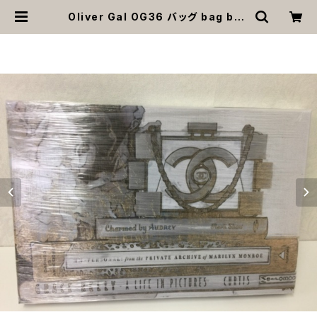
Oliver Gal OG36 バッグ bag boo
k 絵 アート インテリア お祝い 贈り物
プレゼント 結婚 新築 開店 周年 バー
スデイ 誕生日 ご褒美 | MOANA