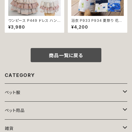
ワンピース P449 ドレス ハンド
浴衣 P933 P934 夏祭り 花火
メイド コットン うさぎ ラビット
大会 富士山 カブトムシ クワガ
¥3,980
¥4,200
花 小花 ピンク ドックウェア 犬
タ 昆虫柄 和装 和柄 古風 伝統
用 服 犬服 猫服 犬の服 猫の服
日本 夏 ハンドメイド ドッグウエ
ドッグ ウェア ドッグウエア 犬洋
ア ドックウェア 男の子 極小 小
服 犬の洋服 洋服 小型犬 中型
型犬 犬 猫 ペット 服 犬服 犬の
犬 おしゃれ かわいい 可愛い 返
服 犬洋服 犬の洋服 洋服 おしゃ
品交換不可
れ かわいい 可愛い 返品交換不
商品一覧に戻る
可
CATEGORY
ペット服
トップス
ペット用品
ニット
ボトムス
ベッド
雑貨