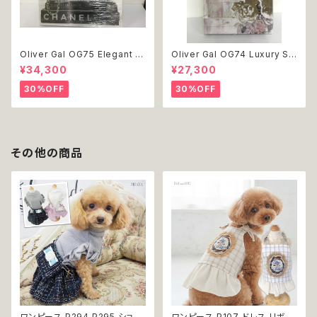
Oliver Gal OG75 Elegant E
Oliver Gal OG74 Luxury St
ssentials Paris 絵 アート イ
acked Shoes Rose Giftbo
¥34,300
¥27,300
ンテリア お祝い 贈り物 プレゼ
x 絵 アート インテリア お祝い
ント 結婚 新築 開店 周年 バー
贈り物 プレゼント 結婚 新築 開
30%OFF
30%OFF
スデイ 誕生日 ご褒美
店 周年 バースデイ 誕生日 ご褒
美
その他の商品
ワンピース P294 P295 ショル
ワンピース P107 ドレス リボン