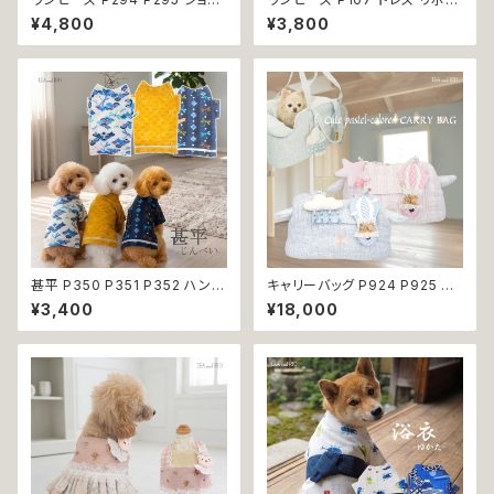
ダーバッグ スカートツイード ス
チェック ハンドメイド ナチュラル
¥4,800
¥3,800
カート フレア バック ピンク パー
ドッグウェア ドッグウエア dog
プル ネイビー 犬 猫 ペット 犬服
犬 猫 ペット 服 犬の服 猫の服
犬の服 犬洋服 犬の洋服 猫服
かわいい おしゃれ 小型犬 送料
猫の服 猫洋服 猫の洋服 洋服
無料 返品交換不可
ドッグウェア ドッグウエア 女の
子 小型犬 ビーズ おしゃれ かわ
いい 可愛い dog
甚平 P350 P351 P352 ハンド
キャリーバッグ P924 P925 キ
メイド ホワイト ネイビー カラシ
ャリーケース ショルダーバッグ
¥3,400
¥18,000
イエロー とんぼ ドッグ ウェア
ボストンバッグ お出掛け 散歩
ドッグウエア 犬 猫 ペット 服 犬
旅行 避難用 防災 犬 猫 ペット
服 猫服 犬の服 猫の服 和装 和
小型犬 返品交換不可
柄 小型犬 子犬 仔犬 夏 送料無
料 返品交換不可