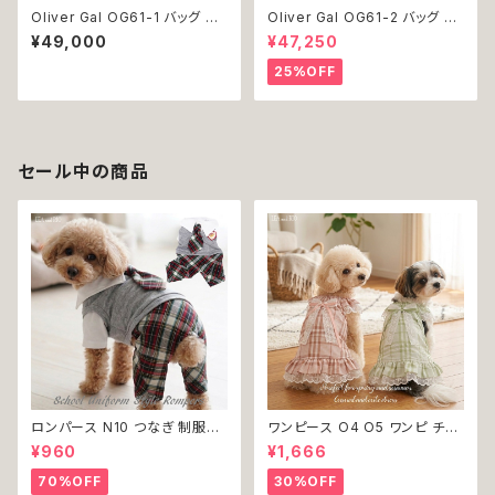
Oliver Gal OG61-1 バッグ ト
Oliver Gal OG61-2 バッグ ト
ランク 絵 アート インテリア お
ランク 絵 アート インテリア お
¥49,000
¥47,250
祝い 贈り物 プレゼント 結婚 新
祝い 贈り物 プレゼント 結婚 新
築 開店 周年 バースデイ 誕生日
築 開店 周年 バースデイ 誕生日
25%OFF
ご褒美
ご褒美
セール中の商品
ロンパース N10 つなぎ 制服風
ワンピース O4 O5 ワンピ チェ
チェック柄 グレー 灰色 コスチュ
ック プリーツ レース 女の子 犬
¥960
¥1,666
ーム コスプレ ドッグウェア dog
犬服 小型 猫 服 洋服 ペット do
犬 猫 ペット 服 犬服 洋服 オシ
g ドッグウェア おしゃれ かわい
70%OFF
30%OFF
ャレ かわいい 小型犬 返品交換
い 返品交換不可