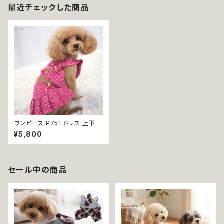
最近チェックした商品
ワンピース P751 ドレス 上下分
かれて見える セパレート ドレス
¥5,800
ツイード 秋冬 ドックウェア 犬
用 服 犬服 犬の服 猫服 猫の服
ドッグ ウェア ドッグウエア 犬洋
服 犬の洋服 洋服 小型犬 中型
犬 ペット おしゃれ かわいい 可
セール中の商品
愛い 返品交換不可