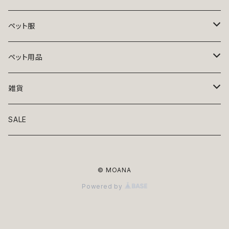
ペット服
トップス
ペット用品
ニット
ボトムス
ベッド
雑貨
アロハ
ワンピース
リード・首輪
アート
SALE
Oliver Gal
和装
靴・帽子
グラス・食器
© MOANA
Lolita
ジャケット
アクセサリー
ポーチ・バッグ
Powered by
Kate spade
サングラス・ゴーグル
IZAK
コスプレ
キャリーケース・バッグ
小物