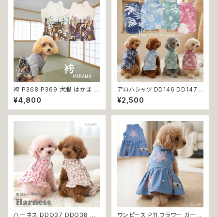
袴 P368 P369 犬服 はかま イ
アロハシャツ DD146 DD147
エロー パープル 和柄 うさぎ リ
DD148 DD149 アロハ トップス
¥4,800
¥2,500
ボントップス ボトムス ドッグウェ
シャツ ヤシの木 ハイビスカス
ア ドッグ ウェア ドッグウエア 犬
花柄 小型 中型 犬 犬服 猫 猫服
服 おしゃれ 小型犬 中型犬 送料
犬の服 猫の服 服 洋服 ペット d
無料 返品交換不可
og おしゃれ かわいい 返品交換
不可
ハーネス DDO37 DDO38 洋
ワンピース P11 フラワー ガーリ