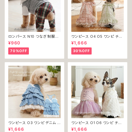
ロンパース N10 つなぎ 制服風
ワンピース O4 O5 ワンピ チェ
チェック柄 グレー 灰色 コスチュ
ック プリーツ レース 女の子 犬
¥960
¥1,666
ーム コスプレ ドッグウェア dog
犬服 小型 猫 服 洋服 ペット do
犬 猫 ペット 服 犬服 洋服 オシ
g ドッグウェア おしゃれ かわい
70%OFF
30%OFF
ャレ かわいい 小型犬 返品交換
い 返品交換不可
不可
ワンピース O3 ワンピ デニム プ
ワンピース O1 O6 ワンピ チュ
リーツ レース 女の子 犬 犬服
ール レース 花 フラワー 女の子
¥1,666
¥1,666
小型 猫 服 洋服 ペット dog ド
犬 犬服 小型 猫 服 洋服 ペット