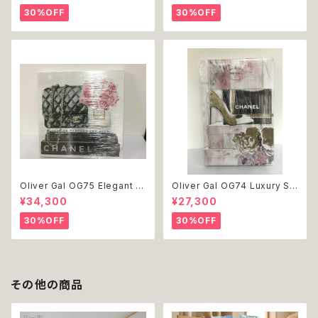
ッグウェア おしゃれ かわいい 返
dog ドッグウェア おしゃれ かわ
30%OFF
30%OFF
品交換不可
いい 返品交換不可
Oliver Gal OG75 Elegant E
Oliver Gal OG74 Luxury St
ssentials Paris 絵 アート イ
acked Shoes Rose Giftbo
¥34,300
¥27,300
ンテリア お祝い 贈り物 プレゼ
x 絵 アート インテリア お祝い
ント 結婚 新築 開店 周年 バー
贈り物 プレゼント 結婚 新築 開
30%OFF
30%OFF
スデイ 誕生日 ご褒美
店 周年 バースデイ 誕生日 ご褒
美
その他の商品