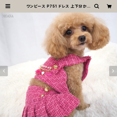
ワンピース P751 ドレス 上下分かれ
て見える セパレート ドレス ツイード
秋冬 ドックウェア 犬 用 服 犬服 犬の
服 猫服 猫の服 ドッグ ウェア ドッグウ
エア 犬洋服 犬の洋服 洋服 小型犬 中
型犬 ペット おしゃれ かわいい 可愛
い 返品交換不可 | MOANA