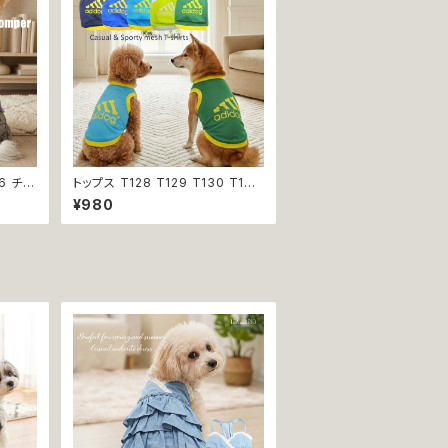
6 チェ
トップス T128 T129 T130 T131
ールイ
T132 Ｔシャツ 1-7号 小型犬用 ス
¥980
猫用 犬
ポーティー カジュアル メッシュ ノ
服 猫
ースリーブ ブルー グリーン ネイ
ビー ドックウェア ドッグウェア do
g 犬 猫 ペット 服 犬服 猫服 犬の
服 猫の服 オシャレ 小型犬 返品交
換不可