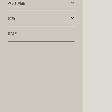
トップス
ペット用品
ニット
ボトムス
ベッド
雑貨
アロハ
ワンピース
リード・首輪
アート
SALE
Oliver Gal
和装
靴・帽子
グラス・食器
Lolita
ジャケット
アクセサリー
ポーチ・バッグ
Kate spade
サングラス・ゴーグル
IZAK
コスプレ
キャリーケース・バッグ
小物
リボン・蝶ネクタイ
Mark tetro
布地
mark tetro
ロンパース・つなぎ
マナーパンツ
エプロン・ミトン
KAHRI HOME
レザー
Kate spade
ベルトタイプ
KAHRI HOME
フォーマル