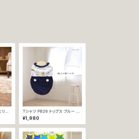
スリー
Ｔシャツ PB26 トップス ブルー 野
 スポ
球 くま ドックウェア 小型犬 犬 猫
¥1,980
 ペット
dog cat ペット 服 犬服 返品交換
不可