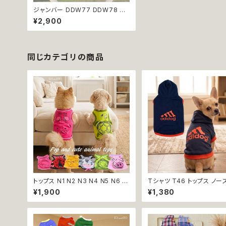
ジャンバー DDW77 DDW78 ジ
ャケット アウター 野球 ユニフォー
¥2,900
ム dog 犬 猫 犬服 猫服 犬の服
猫の服 ペット 服 ドッグウェア ドッ
グ ウェア おしゃれ カジュアル【返
品交換不可】
同じカテゴリの商品
トップス N1 N2 N3 N4 N5 N6 う
Tシャツ T46 トップス ノー
さぎ てんとう虫 ひよこ しまうま か
ブ ネイビー×オレンジ 紺 橙
¥1,900
¥1,380
め ぶた ポケット ビビット ドッグウ
ーティー フード 帽子 犬 猫
ェア dog 犬 猫 ペット 服 犬服 猫
犬服 猫服 犬の服 猫の服
服 洋服 犬の服 猫の服 オシャレ
かわいい 小型犬 返品交換不可