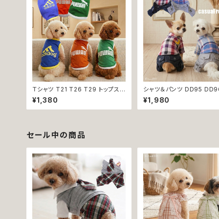
Ｔシャツ T21 T26 T29 トップス
シャツ＆パンツ DD95 DD9
ノースリーブ メッシュ 夏 蒸れにく
ック柄 星柄 半袖 つなぎ オ
¥1,380
¥1,980
い 犬 猫 ペット 犬の服 猫の服 犬
ンワン カバーオール 犬用 
服 猫服 返品交換不可
猫 ペット 服 犬服 猫服 犬の
の服 返品交換不可
セール中の商品