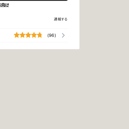
方向け
通報する
(96)