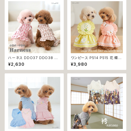
ハーネス DDO37 DDO38 洋
ワンピース P514 P515 花 蝶
服のようなハーネス 胴輪 チェッ
ハンドメイド ピンク イエローグ
¥2,630
¥3,980
ク 散歩 お出掛け 引っ張り防止
リーン レース ドッグウェア 春夏
小型犬 犬 猫 ペット 服 犬服 返
ドッグウエア ドッグ ウェア 犬 猫
品交換不可
ペット 服 犬服 猫服 シンプル 犬
の洋服 猫の洋服 春 夏 洋服 女
の子 小型 おしゃれ かわいい 送
料無料 返品交換不可