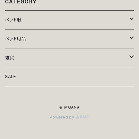
CATEGORY
ペット服
トップス
ペット用品
ニット
ボトムス
ベッド
雑貨
アロハ
ワンピース
リード・首輪
アート
SALE
Oliver Gal
和装
靴・帽子
グラス・食器
© MOANA
Lolita
ジャケット
アクセサリー
ポーチ・バッグ
Powered by
Kate spade
サングラス・ゴーグル
IZAK
コスプレ
キャリーケース・バッグ
小物