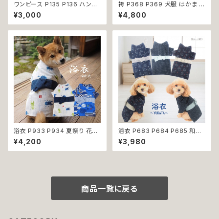
ワンピース P135 P136 ハンド
袴 P368 P369 犬服 はかま イ
メイド ピンク ブルー ナチュラル
エロー パープル 和柄 うさぎ リ
¥3,000
¥4,800
カラー パステルカラー ふんわり
ボントップス ボトムス ドッグウェ
カラー キラキラ ドッグウェア do
ア ドッグ ウェア ドッグウエア 犬
g 犬 猫 ペット 服 犬服 猫服 か
服 おしゃれ 小型犬 中型犬 送料
わいい おしゃれ デイリー フリン
無料 返品交換不可
ジ リボン ビーズ フリル ティア
ード 小型犬 返品交換不可
浴衣 P933 P934 夏祭り 花火
浴衣 P683 P684 P685 和装
大会 富士山 カブトムシ クワガ
和柄 夏 祭り 花火大会 ドッグ ウ
¥4,200
¥3,980
タ 昆虫柄 和装 和柄 古風 伝統
ェア ドッグウエア 犬 猫 ペット
日本 夏 ハンドメイド ドッグウエ
服 犬服 猫服 犬猫 犬の服 猫の
ア ドックウェア 男の子 極小 小
服 小型犬 子犬 仔犬 返品交換
型犬 犬 猫 ペット 服 犬服 犬の
不可
服 犬洋服 犬の洋服 洋服 おしゃ
れ かわいい 可愛い 返品交換不
商品一覧に戻る
可