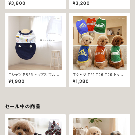
イエロー ピンク ホワイト レッド
レス ハンドメイド 花 スカート ト
¥3,800
¥3,200
レモン 蝶 フラワー 猫 ペット 服
ップス ティアードスカート 春 夏
犬服 犬の服 犬洋服 犬の洋服
パピー 小型犬 犬 猫 ペット 服
洋服 猫服 猫の服 猫洋服 猫の
犬服 猫服 犬の服 猫の服 ドッグ
洋服 dog ドッグウェア ドッグウ
ウェア おしゃれ かわいい お出
エア 女の子 小型犬 おしゃれ か
かけ 返品交換不可
わいい 可愛い 透け感 コットン
返品交換不可
Ｔシャツ PB26 トップス ブルー
Ｔシャツ T21 T26 T29 トップ
野球 くま ドックウェア 小型犬
ス ノースリーブ メッシュ 夏 蒸
¥1,980
¥1,380
犬 猫 dog cat ペット 服 犬服
れにくい 犬 猫 ペット 犬の服 猫
返品交換不可
の服 犬服 猫服 返品交換不可
セール中の商品