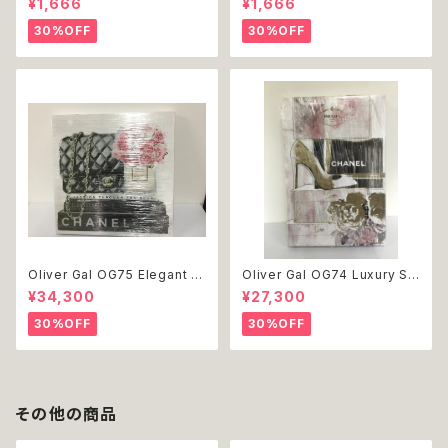
¥1,666
¥1,666
小型 猫 服 洋服 ペット dog ド
犬 犬服 小型 猫 服 洋服 ペット
ッグウェア おしゃれ かわいい 返
dog ドッグウェア おしゃれ かわ
30%OFF
30%OFF
品交換不可
いい 返品交換不可
Oliver Gal OG75 Elegant E
Oliver Gal OG74 Luxury St
ssentials Paris 絵 アート イ
acked Shoes Rose Giftbo
¥34,300
¥27,300
ンテリア お祝い 贈り物 プレゼ
x 絵 アート インテリア お祝い
ント 結婚 新築 開店 周年 バー
贈り物 プレゼント 結婚 新築 開
30%OFF
30%OFF
スデイ 誕生日 ご褒美
店 周年 バースデイ 誕生日 ご褒
美
その他の商品