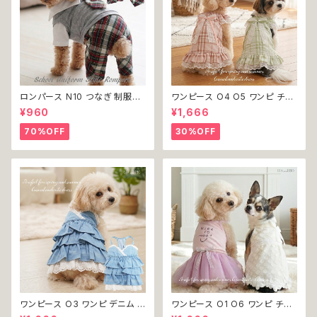
ロンパース N10 つなぎ 制服風
ワンピース O4 O5 ワンピ チェ
チェック柄 グレー 灰色 コスチュ
ック プリーツ レース 女の子 犬
¥960
¥1,666
ーム コスプレ ドッグウェア dog
犬服 小型 猫 服 洋服 ペット do
犬 猫 ペット 服 犬服 洋服 オシ
g ドッグウェア おしゃれ かわい
70%OFF
30%OFF
ャレ かわいい 小型犬 返品交換
い 返品交換不可
不可
ワンピース O3 ワンピ デニム プ
ワンピース O1 O6 ワンピ チュ
リーツ レース 女の子 犬 犬服
ール レース 花 フラワー 女の子