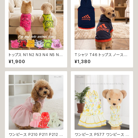
トップス N1 N2 N3 N4 N5 N6
Tシャツ T46 トップス ノースリ
うさぎ てんとう虫 ひよこ しまう
ーブ ネイビー×オレンジ 紺 橙
¥1,900
¥1,380
ま かめ ぶた ポケット ビビット
スポーティー フード 帽子 犬 猫
ドッグウェア dog 犬 猫 ペット
ペット 犬服 猫服 犬の服 猫の服
服 犬服 猫服 洋服 犬の服 猫の
服 オシャレ かわいい 小型犬 返
品交換不可
ワンピース P210 P211 P212 犬
ワンピース P577 ワンピース ド