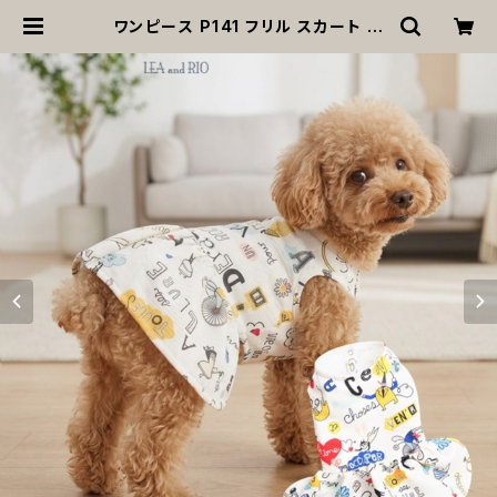
ワンピース P141 フリル スカート 総
柄 犬服 ドックウェア ドッグウエア 白
ホワイト ハンドメイド ウェア トップス
犬 服 犬洋服 猫 猫洋服 洋服 春夏 小
型 小型犬 おしゃれ かわいい 返品交
換不可 | MOANA