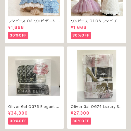
ワンピース O3 ワンピ デニム プ
ワンピース O1 O6 ワンピ チュ
リーツ レース 女の子 犬 犬服
ール レース 花 フラワー 女の子
¥1,666
¥1,666
小型 猫 服 洋服 ペット dog ド
犬 犬服 小型 猫 服 洋服 ペット
ッグウェア おしゃれ かわいい 返
dog ドッグウェア おしゃれ かわ
30%OFF
30%OFF
品交換不可
いい 返品交換不可
Oliver Gal OG75 Elegant E
Oliver Gal OG74 Luxury St
ssentials Paris 絵 アート イ
acked Shoes Rose Giftbo
¥34,300
¥27,300
ンテリア お祝い 贈り物 プレゼ
x 絵 アート インテリア お祝い
ント 結婚 新築 開店 周年 バー
贈り物 プレゼント 結婚 新築 開
30%OFF
30%OFF
スデイ 誕生日 ご褒美
店 周年 バースデイ 誕生日 ご褒
美