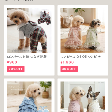
ロンパース N10 つなぎ 制服風
ワンピース O4 O5 ワンピ チェ
チェック柄 グレー 灰色 コスチュ
ック プリーツ レース 女の子 犬
¥960
¥1,666
ーム コスプレ ドッグウェア dog
犬服 小型 猫 服 洋服 ペット do
犬 猫 ペット 服 犬服 洋服 オシ
g ドッグウェア おしゃれ かわい
70%OFF
30%OFF
ャレ かわいい 小型犬 返品交換
い 返品交換不可
不可