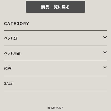
商品一覧に戻る
CATEGORY
ペット服
トップス
ペット用品
ニット
ボトムス
ベッド
雑貨
アロハ
ワンピース
リード・首輪
アート
SALE
Oliver Gal
和装
靴・帽子
グラス・食器
© MOANA