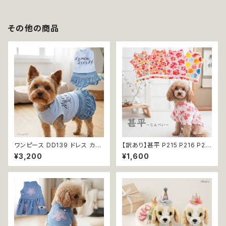
その他の商品
ワンピース DD139 ドレス カジ
【訳あり】甚平 P215 P216 P21
ュアル スカート ハンドメイド パ
7 P218 ドッグウエア ドックウェ
¥3,200
¥1,600
ピー 小型犬 犬 猫 ペット 服 犬
ア 女の子 ピンク ホワイト フラ
服 犬の服 猫服 猫の服 ドッグウ
ワー 花柄 桜 水風船 祭り 極小
ェア おしゃれ かわいい お出か
小型犬 犬 猫 ペット 服 犬服 犬
け 返品交換不可
の服 犬洋服 犬の洋服 洋服 お
しゃれ かわいい 可愛い 和装 和
柄 古風 伝統 日本 夏 返品交換
不可