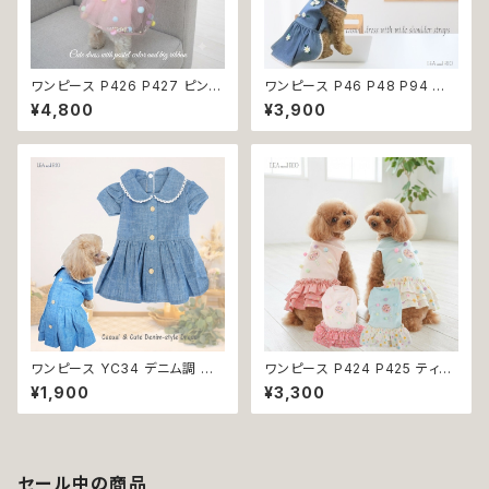
ワンピース P426 P427 ピンク
ワンピース P46 P48 P94 犬
ホワイト ハンドメイド ビーズ 揺
服 フラワー デニム調 トップス ナ
¥4,800
¥3,900
れる リボン レース ドッグウェア
チュラル ハンドメイド ブルー 青
春夏 ドッグウエア ドッグ ウェア
花 パール風 ビーズ ドッグ ウェ
犬 猫 ペット 服 犬服 猫服 シン
ア ドックウェア ドッグウエア 犬
プル 犬洋服 猫洋服 春 夏 洋服
服 犬の服 犬洋服 洋服 女の子
女の子 男の子 小型 おしゃれ か
小型 小型犬 猫 おしゃれ かわい
わいい 送料無料 返品交換不可
い 返品交換不可
ワンピース YC34 デニム調 紺
ワンピース P424 P425 ティア
レース シンプル 女の子 春 夏
ード ドット 水玉 ハンドメイド ド
¥1,900
¥3,300
犬 犬服 小型 猫 服 洋服 ペット
ッグウェア 春夏 ドッグウエア ド
dog ドッグウェア おしゃれ かわ
ッグ ウェア 犬 猫 ペット 服 犬服
いい 返品交換不可
猫服 シンプル 犬洋服 猫洋服 洋
服 小型 おしゃれ かわいい 返品
交換不可
セール中の商品