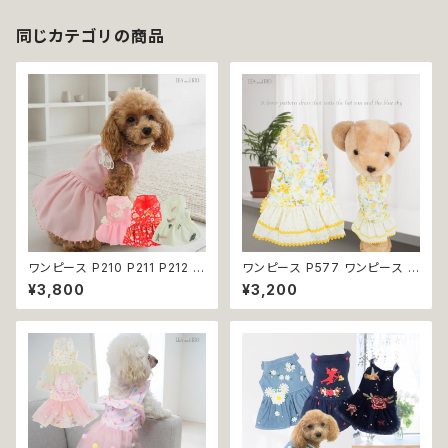
猫洋服 洋服 春夏 小型 小型犬
おしゃれ かわいい 返品交換不
可
同じカテゴリの商品
ワンピース P210 P211 P212 犬
ワンピース P577 ワンピース ド
イエロー ピンク ホワイト レッド
レス ハンドメイド 花 スカート ト
¥3,800
¥3,200
レモン 蝶 フラワー 猫 ペット 服
ップス ティアードスカート 春 夏
犬服 犬の服 犬洋服 犬の洋服
パピー 小型犬 犬 猫 ペット 服
洋服 猫服 猫の服 猫洋服 猫の
犬服 猫服 犬の服 猫の服 ドッグ
洋服 dog ドッグウェア ドッグウ
ウェア おしゃれ かわいい お出
エア 女の子 小型犬 おしゃれ か
かけ 返品交換不可
わいい 可愛い 透け感 コットン
返品交換不可