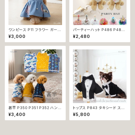
ワンピース P11 フラワー ガーリ
パーティーハット P486 P487
ー かわいい ドッグウェア dog
P488 P489 P490 P491 三
¥3,000
¥2,480
犬 猫 ペット 服 犬服 猫服 小型
角帽子 とんがり帽子 王冠 帽子
犬 返品交換不可
ハット 誕生日 パーティー ドック
ウェア 犬 用 服 犬服 犬の服 ド
ッグ ウェア ドッグウエア 犬洋服
犬の洋服 洋服 猫 猫服 猫の服
ペット 小型犬 中型犬 おしゃれ
かわいい 可愛い 返品交換不可
甚平 P350 P351 P352 ハンド
トップス P843 タキシード スー
メイド ホワイト ネイビー カラシ
ツ フォーマル 燕尾服 蝶ネクタ
¥3,400
¥5,800
イエロー とんぼ ドッグ ウェア
イ ドッグウェア 犬 猫 ペット 服
ドッグウエア 犬 猫 ペット 服 犬
犬服 猫服 犬の服 猫の服 おしゃ
服 猫服 犬の服 猫の服 和装 和
れ かっこいい クール シャツ 返
柄 小型犬 子犬 仔犬 夏 送料無
品交換不可
料 返品交換不可